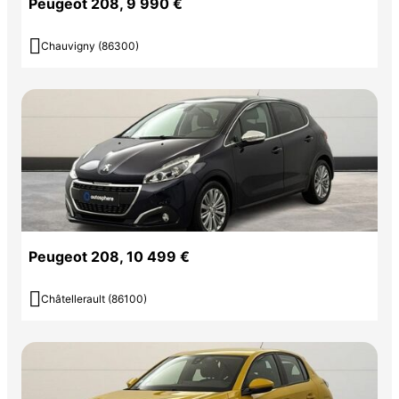
Peugeot 208, 9 990 €

Chauvigny (86300)
Peugeot 208, 10 499 €

Châtellerault (86100)