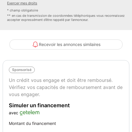
Exercer mes droits
bord, Ouverture des vitres séquentielle, Peugeot i-Cockpit combiné
* champ obligatoire
analogique LCD, Phares halogènes, Poches d'aumonières, Prise
** en cas de transmission de coordonnées téléphoniques vous reconnaissez
accepter expressément d’être rappelé par l’annonceur.
USB, Radio numérique DAB, Reconnaissance panneaux de
signalisation, Régulateur de vitesse, Rétroviseurs dégivrants,
Rétroviseurs électriques, Siège conducteur réglable en hauteur,
Système de détection de somnolence, Système de prévention des
Recevoir les annonces similaires
collisions, Système de prévention des écarts, Tablette cache
bagages, Température extérieure, Troisième ceinture de sécurité,
Verrouillage auto. des portes en roulant, Verrouillage centralisé à
Sponsorisé
distance, Verrouillage centralisé des portes, Vitres arrière teintées,
Vitres avant électriques, Vitres teintées, Volant réglable en
Un crédit vous engage et doit être remboursé.
profondeur et hauteur
Vérifiez vos capacités de remboursement avant de
vous engager.
Garantie : Spoticar-Premium 12 Mois
Simuler un financement
Couleur
Puissance réelle
avec
Jaune
75
Montant du financement