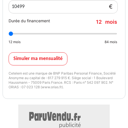
Vignette Crit’Air
Garantie mécanique
€
1
2 mois
Durée du financement
12
mois
12
mois
84
mois
Simuler ma mensualité
Cetelem est une marque de BNP Paribas Personal Finance, Société
Anonyme au capital de : 617 279 915 €. Siège social : 1 Boulevard
Haussmann - 75009 Paris France. RCS : Paris n° 542 097 902. N°
ORIAS : 07 023 128 (www.orias.fr).