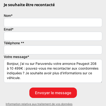
Portes: 5
Je souhaite être recontacté
Places: 5
Cylindrée: 1199
Nom*
Garantie: Spoticar-Premium 12 Mois
Equipements: 6 Haut parleurs, ABS, Affichage tête haute, AFIL, Aide
Email*
au démarrage en côte, Aide au freinage d'urgence, Airbag
conducteur, Airbag passager, Airbag passager déconnectable,
Téléphone **
Airbags latéraux avant, Airbags rideaux AV et AR, Allumage des
phares automatique, Antidémarrage électronique, Antipatinage,
Arrêt et redémarrage auto. du moteur, Bacs de portes avant,
Votre message*
Banquette 1/3-2/3, Banquette AR rabattable, Banquette arrière 3
places, Boite à gants fermée, Clim manuelle, Commandes du
système audio au volant, Compte tours, Détecteur de sous-
gonflage indirect, Ecran couleur, Ecran multifonction couleur, Ecran
tactile, Enjoliveurs, ESP, Essuie-glace arrière, Feux de freinage
d'urgence, Filtre à Pollen, Fixations Isofix aux places arrières,
Freinage automatique d'urgence, Interface Media, Jaune Faro (M),
Kit de dépannage pneumatique, Kit mains-libres Bluetooth, Lampe
Information relative aux traitement de vos données
de coffre, Limiteur de vitesse, Lunette arrière teintée, Ordinateur de