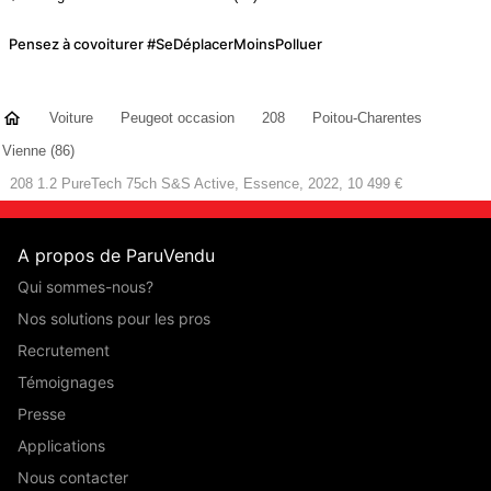
Pensez à covoiturer #SeDéplacerMoinsPolluer
Voiture
Peugeot occasion
208
Poitou-Charentes
Vienne (86)
208 1.2 PureTech 75ch S&S Active, Essence, 2022, 10 499 €
A propos de ParuVendu
Qui sommes-nous?
Nos solutions pour les pros
Recrutement
Témoignages
Presse
Applications
Nous contacter