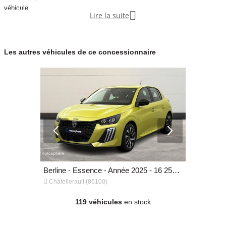
véhicule.

Lire la suite
Notre concession fait partie du réseau de concessions d’Autosphere.fr,
pour vous accompagner au mieux dans votre recherche de véhicules
d’occasion.
Les autres véhicules de ce concessionnaire
Autosphere.fr c’est l’expérience de concessionnaires reconnus parmi un
réseau de 250 concessions, avec plus de 14 000 voitures dans toute la
France.
Plus qu’une voiture d’occasion en parfait état et garantie, Autosphere.fr
vous accompagne dans le financement de
Berline - Essence - Année 2022 - 63 322 km, 16 799 €
Berline - Essence - Année 2025 - 16 256 km, 16 499 €


Châtellerault (86100)
Châtellerau
119 véhicules
en stock