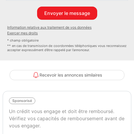
consulter nos conditions générales de prestations Frais d
intermédiation : 590 euros Prix hors carte grise Livraison possible
dans toute la France via prestataire extérieur selon tarif en vigueur
TRANSAKAUTO Montpellier 3 Rue Clément Ader 34430 Saint Jean
Information relative aux traitement de vos données
De Vedas montpellier@transakauto com montpellier@transakauto
Exercer mes droits
com
* champ obligatoire
** en cas de transmission de coordonnées téléphoniques vous reconnaissez
accepter expressément d’être rappelé par l’annonceur.
Consommation : 3.50 l/100km
Couleur
Vignette Crit’Air
VERT
2
Recevoir les annonces similaires
Sponsorisé
Un crédit vous engage et doit être remboursé.
Vérifiez vos capacités de remboursement avant de
vous engager.