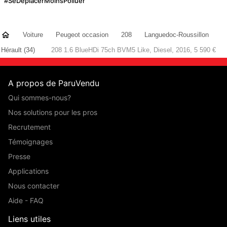
#SeDéplacerMoinsPolluer
Voiture
Peugeot occasion
208
Languedoc-Roussillon
Hérault (34)
208 1.6 BlueHDi 75ch BVM5 Like, Diesel, 2016, 5 590 €
A propos de ParuVendu
Qui sommes-nous?
Nos solutions pour les pros
Recrutement
Témoignages
Presse
Applications
Nous contacter
Aide - FAQ
Liens utiles