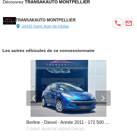
Découvrez
TRANSAKAUTO MONTPELLIER
TRANSAKAUTO MONTPELLIER
34430 Saint-Jean-de-Védas
Les autres véhicules de ce concessionnaire
Break - Diesel - Année 2017 - 108 500 km, 20 990 €
Berline - Diesel - Année 2011 - 172 500 km, 3 990 €


SAINT JEAN DE VEDAS (34430)
SAINT JEA