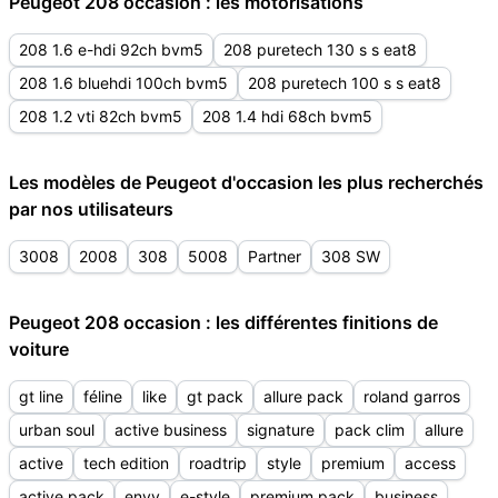
Peugeot 208 occasion : les motorisations
208 1.6 e-hdi 92ch bvm5
208 puretech 130 s s eat8
208 1.6 bluehdi 100ch bvm5
208 puretech 100 s s eat8
208 1.2 vti 82ch bvm5
208 1.4 hdi 68ch bvm5
Les modèles de Peugeot d'occasion les plus recherchés
par nos utilisateurs
3008
2008
308
5008
Partner
308 SW
Peugeot 208 occasion : les différentes finitions de
voiture
gt line
féline
like
gt pack
allure pack
roland garros
urban soul
active business
signature
pack clim
allure
active
tech edition
roadtrip
style
premium
access
active pack
envy
e-style
premium pack
business