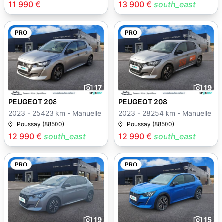
11 990 €
13 900 €
south_east
PRO
PRO
17
19
PEUGEOT 208
PEUGEOT 208
2023 - 25423 km - Manuelle
2023 - 28254 km - Manuelle
Poussay (88500)
Poussay (88500)
12 990 €
south_east
12 990 €
south_east
PRO
PRO
19
15