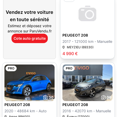
Vendez votre voiture
en toute sérénité
Estimez et déposez votre
annonce sur ParuVendu.fr
PEUGEOT 208
Cote auto gratuite
2017 - 121000 km - Manuelle
MEYZIEU (69330)
4 990 €
PRO
PRO
30
30
PEUGEOT 208
PEUGEOT 208
2020 - 48684 km - Auto
2016 - 42070 km - Manuelle
Arnas (69400)
Évreux (27000)