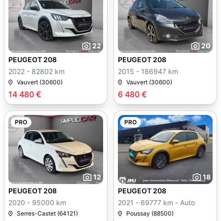
22
20
PEUGEOT 208
PEUGEOT 208
2022 - 82802 km
2015 - 186947 km
Vauvert (30600)
Vauvert (30600)
14 480 €
6 480 €
PRO
PRO
12
18
PEUGEOT 208
PEUGEOT 208
2020 - 95000 km
2021 - 69777 km - Auto
Serres-Castet (64121)
Poussay (88500)