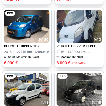
PRO
30
3
PEUGEOT BIPPER TEPEE
PEUGEOT BIPPER TEPEE
2015 - 127715 km - Manuelle
2016 - 140000 km -
Manuelle
Saint-Maximin (60740)
Madiran (65700)
6 990 €
6 900 €
à débattre
PRO
PRO
9
18