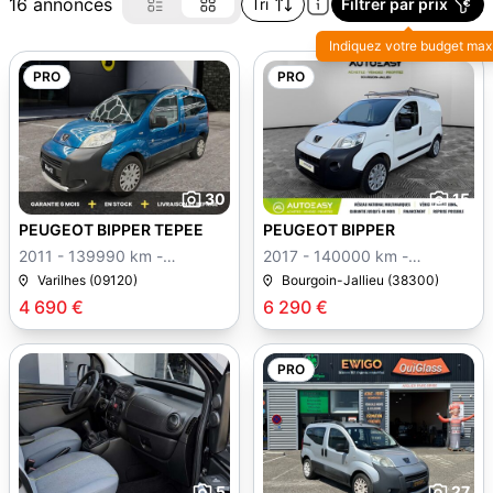
16 annonces
Tri
Filtrer par prix
Indiquez votre budget max
PRO
PRO
30
15
PEUGEOT BIPPER TEPEE
PEUGEOT BIPPER
2011 - 139990 km -
2017 - 140000 km -
Manuelle
Manuelle
Varilhes (09120)
Bourgoin-Jallieu (38300)
4 690 €
6 290 €
PRO
5
27