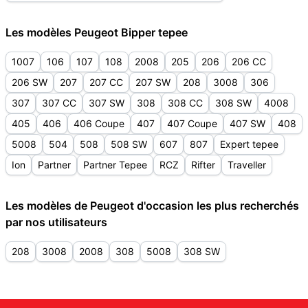
Les modèles Peugeot Bipper tepee
1007
106
107
108
2008
205
206
206 CC
206 SW
207
207 CC
207 SW
208
3008
306
307
307 CC
307 SW
308
308 CC
308 SW
4008
405
406
406 Coupe
407
407 Coupe
407 SW
408
5008
504
508
508 SW
607
807
Expert tepee
Ion
Partner
Partner Tepee
RCZ
Rifter
Traveller
Les modèles de Peugeot d'occasion les plus recherchés
par nos utilisateurs
208
3008
2008
308
5008
308 SW