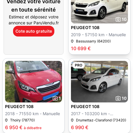
Vendez votre voiture
en toute sérénité
Estimez et déposez votre
10
annonce sur ParuVendu.fr
PEUGEOT 108
Cote auto gratuite
2019 - 57150 km - Manuelle
Bassussarry (64200)
10 699 €
PRO
1
10
PEUGEOT 108
PEUGEOT 108
2018 - 71550 km - Manuelle
2017 - 103200 km -
Manuelle
Thoiry (78770)
Drumettaz-Clarafond (73420)
6 950 €
6 990 €
à débattre