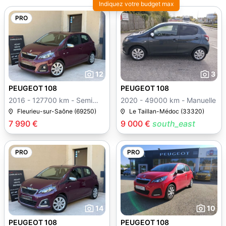
Indiquez votre budget max
PRO
12
3
PEUGEOT 108
PEUGEOT 108
2016 - 127700 km - Semi
2020 - 49000 km - Manuelle
auto
Fleurieu-sur-Saône (69250)
Le Taillan-Médoc (33320)
7 990 €
9 000 €
south_east
PRO
PRO
14
10
PEUGEOT 108
PEUGEOT 108