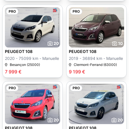
PRO
PRO
20
10
PEUGEOT 108
PEUGEOT 108
2020 - 75099 km - Manuelle
2019 - 36894 km - Manuelle
Besançon (25000)
Clermont-Ferrand (63000)
7 999 €
9 199 €
PRO
PRO
20
20
PEUGEOT 108
PEUGEOT 108