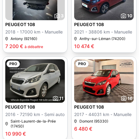
3
10
PEUGEOT 108
PEUGEOT 108
2018 - 17000 km - Manuelle
2021 - 38806 km - Manuelle
Antony (92160)
Anthy-sur-Léman (74200)
7 200 €
10 474 €
à débattre
PRO
PRO
11
16
PEUGEOT 108
PEUGEOT 108
2016 - 72190 km - Semi auto
2017 - 44031 km - Manuelle
Saint-Laurent-de-la-Prée
Domont (95330)
(17450)
6 480 €
10 990 €