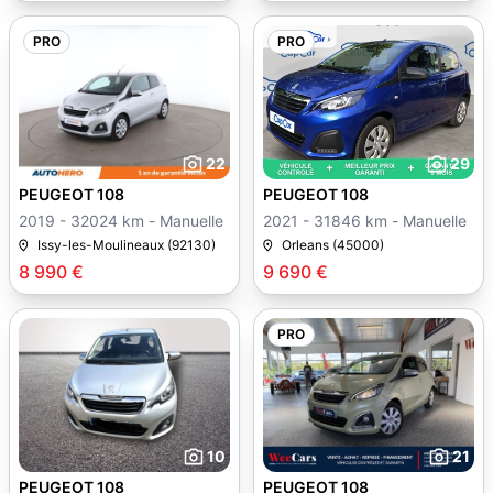
PRO
PRO
22
29
PEUGEOT 108
PEUGEOT 108
2019 - 32024 km - Manuelle
2021 - 31846 km - Manuelle
Issy-les-Moulineaux (92130)
Orleans (45000)
8 990 €
9 690 €
PRO
10
21
PEUGEOT 108
PEUGEOT 108