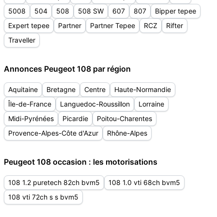
5008
504
508
508 SW
607
807
Bipper tepee
Expert tepee
Partner
Partner Tepee
RCZ
Rifter
Traveller
Annonces Peugeot 108 par région
Aquitaine
Bretagne
Centre
Haute-Normandie
Île-de-France
Languedoc-Roussillon
Lorraine
Midi-Pyrénées
Picardie
Poitou-Charentes
Provence-Alpes-Côte d'Azur
Rhône-Alpes
Peugeot 108 occasion : les motorisations
108 1.2 puretech 82ch bvm5
108 1.0 vti 68ch bvm5
108 vti 72ch s s bvm5