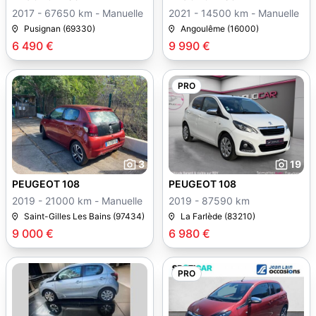
2017 - 67650 km - Manuelle
2021 - 14500 km - Manuelle
Pusignan (69330)
Angoulême (16000)
6 490 €
9 990 €
PRO
3
19
PEUGEOT 108
PEUGEOT 108
2019 - 21000 km - Manuelle
2019 - 87590 km
Saint-Gilles Les Bains (97434)
La Farlède (83210)
9 000 €
6 980 €
PRO