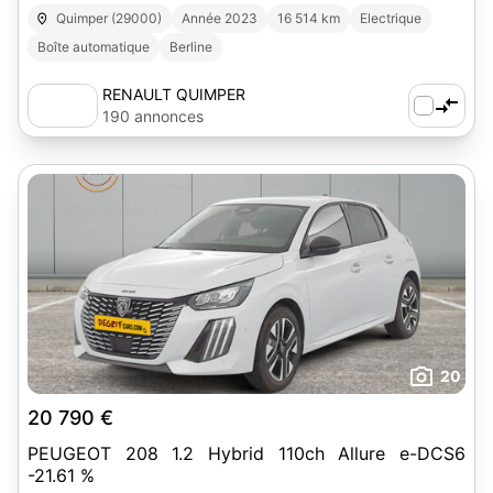
Quimper (29000)
Année 2023
16 514 km
Electrique
Boîte automatique
Berline
RENAULT QUIMPER
190 annonces
20
20 790 €
PEUGEOT 208 1.2 Hybrid 110ch Allure e-DCS6
-21.61 %