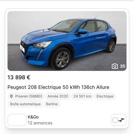
35
13 898 €
Peugeot 208 Electrique 50 kWh 136ch Allure
Ploeren (56880)
Année 2020
24 501 km
Electrique
Boîte automatique
Berline
K&Go
12 annonces