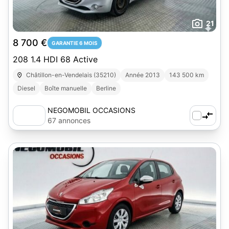
21
8 700 €
GARANTIE 6 MOIS
208 1.4 HDI 68 Active
Châtillon-en-Vendelais (35210)
Année 2013
143 500 km
Diesel
Boîte manuelle
Berline
NEGOMOBIL OCCASIONS
67 annonces