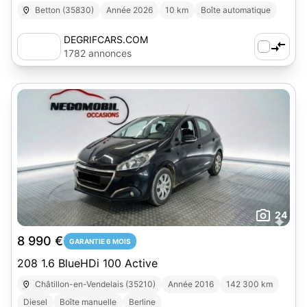
Betton (35830)
Année 2026
10 km
Boîte automatique
DEGRIFCARS.COM
1782 annonces
24
8 990 €
GARANTIE 6 MOIS
208 1.6 BlueHDi 100 Active
Châtillon-en-Vendelais (35210)
Année 2016
142 300 km
Diesel
Boîte manuelle
Berline