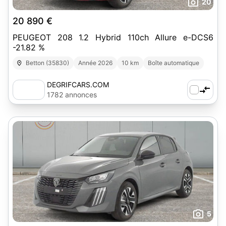
20
20 890 €
PEUGEOT 208 1.2 Hybrid 110ch Allure e-DCS6
-21.82 %
Betton (35830)
Année 2026
10 km
Boîte automatique
DEGRIFCARS.COM
1782 annonces
5