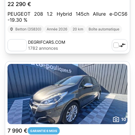
22 290 €
PEUGEOT 208 1.2 Hybrid 145ch Allure e-DCS6
-19.30 %
Betton (35830)
Année 2026
20 km
Boîte automatique
DEGRIFCARS.COM
1782 annonces
10
7 990 €
GARANTIE 6 MOIS