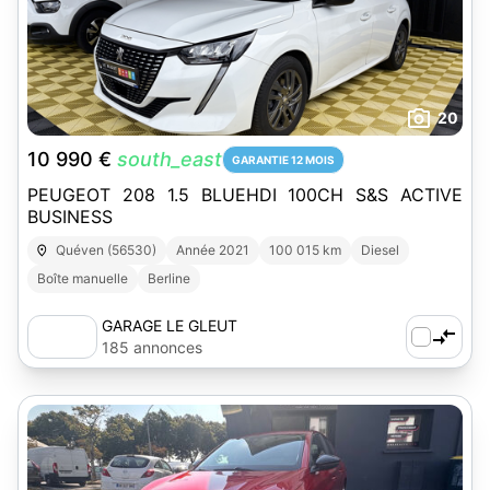
20
10 990 €
south_east
GARANTIE 12 MOIS
PEUGEOT 208 1.5 BLUEHDI 100CH S&S ACTIVE
BUSINESS
Quéven (56530)
Année 2021
100 015 km
Diesel
Boîte manuelle
Berline
GARAGE LE GLEUT
185 annonces