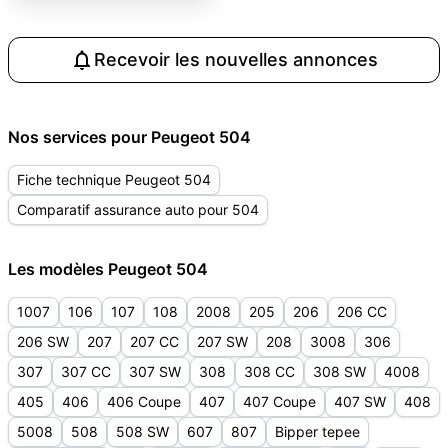
Recevoir les nouvelles annonces
Nos services pour Peugeot 504
Fiche technique Peugeot 504
Comparatif assurance auto pour 504
Les modèles Peugeot 504
1007
106
107
108
2008
205
206
206 CC
206 SW
207
207 CC
207 SW
208
3008
306
307
307 CC
307 SW
308
308 CC
308 SW
4008
405
406
406 Coupe
407
407 Coupe
407 SW
408
5008
508
508 SW
607
807
Bipper tepee