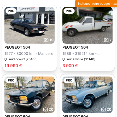
Indiquez votre budget max
PRO
PRO
19
7
PEUGEOT 504
PEUGEOT 504
1977 - 80000 km - Manuelle
1989 - 319214 km -
Manuelle
Audincourt (25400)
Aucamville (31140)
19 990 €
3 900 €
PRO
PRO
20
20
PEUGEOT 504
PEUGEOT 504