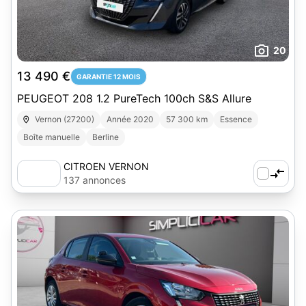
20
13 490 €
GARANTIE 12 MOIS
PEUGEOT 208 1.2 PureTech 100ch S&S Allure
Vernon (27200)
Année 2020
57 300 km
Essence
Boîte manuelle
Berline
CITROEN VERNON
137 annonces