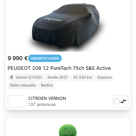
1
9 990 €
GARANTIE 12 MOIS
PEUGEOT 208 1.2 PureTech 75ch S&S Active
Vernon (27200)
Année 2021
35 330 km
Essence
Boîte manuelle
Berline
CITROEN VERNON
137 annonces