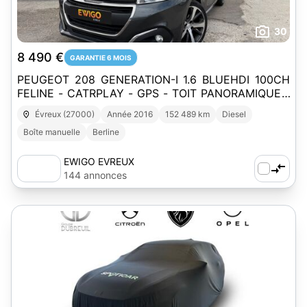
30
8 490 €
GARANTIE 6 MOIS
PEUGEOT 208 GENERATION-I 1.6 BLUEHDI 100CH
FELINE - CATRPLAY - GPS - TOIT PANORAMIQUE -
RARD DE RECUL - CLIM
Évreux (27000)
Année 2016
152 489 km
Diesel
Boîte manuelle
Berline
EWIGO EVREUX
144 annonces