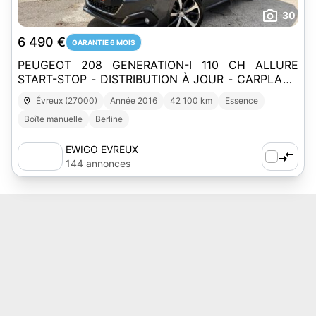
30
6 490 €
GARANTIE 6 MOIS
PEUGEOT 208 GENERATION-I 110 CH ALLURE
START-STOP - DISTRIBUTION À JOUR - CARPLAY -
GPS - RADAR DE RECUL
Évreux (27000)
Année 2016
42 100 km
Essence
Boîte manuelle
Berline
EWIGO EVREUX
144 annonces