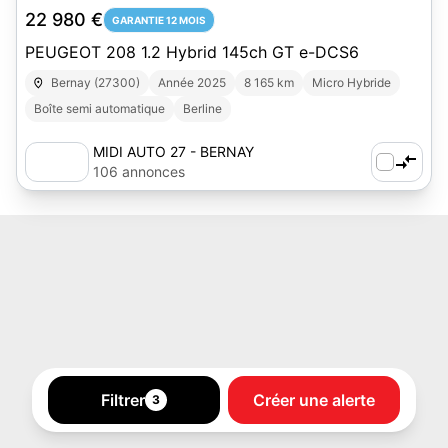
22 980 €
GARANTIE 12 MOIS
PEUGEOT 208 1.2 Hybrid 145ch GT e-DCS6
Bernay (27300)
Année 2025
8 165 km
Micro Hybride
Boîte semi automatique
Berline
MIDI AUTO 27 - BERNAY
106 annonces
Filtrer
Créer une alerte
3