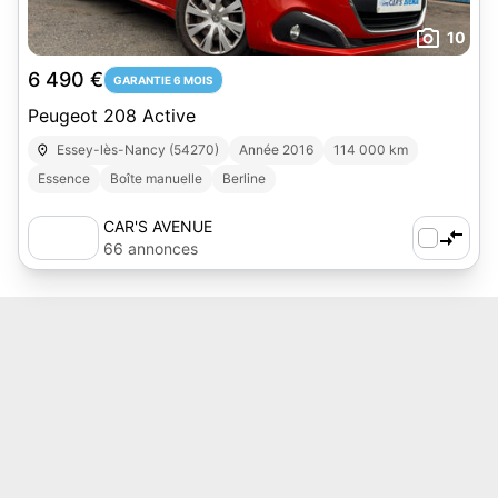
10
6 490 €
GARANTIE 6 MOIS
Peugeot 208 Active
Essey-lès-Nancy (54270)
Année 2016
114 000 km
Essence
Boîte manuelle
Berline
CAR'S AVENUE
66 annonces