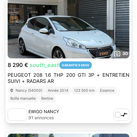
30
8 290 €
south_east
GARANTIE 6 MOIS
PEUGEOT 208 1.6 THP 200 GTI 3P + ENTRETIEN
SUIVI + RADARS AR
Nancy (54000)
Année 2014
123 500 km
Essence
Boîte manuelle
Berline
EWIGO NANCY
91 annonces