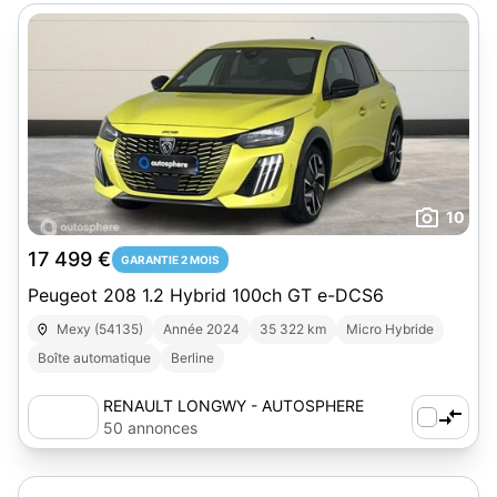
10
17 499 €
GARANTIE 2 MOIS
Peugeot 208 1.2 Hybrid 100ch GT e-DCS6
Mexy (54135)
Année 2024
35 322 km
Micro Hybride
Boîte automatique
Berline
RENAULT LONGWY - AUTOSPHERE
50 annonces