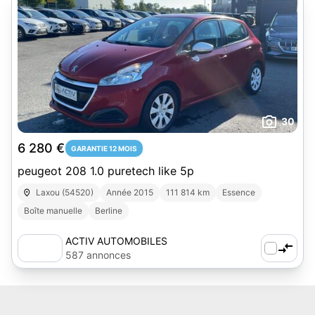
30
6 280 €
GARANTIE 12 MOIS
peugeot 208 1.0 puretech like 5p
Laxou (54520)
Année 2015
111 814 km
Essence
Boîte manuelle
Berline
ACTIV AUTOMOBILES
587 annonces