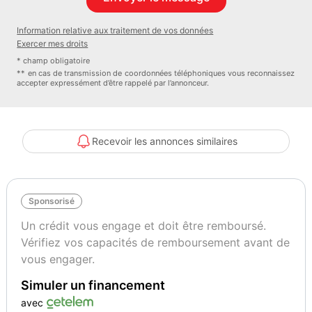
- fixations isofix : oui
- prise audio usb : oui
Information relative aux traitement de vos données
- retroviseurs degivrants : oui
Exercer mes droits
- retroviseurs electriques : oui
* champ obligatoire
- retroviseurs rabattables : oui
** en cas de transmission de coordonnées téléphoniques vous reconnaissez
accepter expressément d’être rappelé par l’annonceur.
- stop start : oui
- aide au démarrage en pente : oui
- abs : oui
- airbags frontaux : oui
Recevoir les annonces similaires
- airbags lateraux : oui
- frein parking automatique : oui
- volant cuir : oui
Sponsorisé
- sièges arrières rabattable : oui
- jantes : alliage
Un crédit vous engage et doit être remboursé.
- dimension des jantes : 18
Vérifiez vos capacités de remboursement avant de
- jantes alliage : oui
vous engager.
Couleur
Puissance réelle
Simuler un financement
gris
130
avec