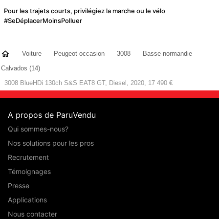
Pour les trajets courts, privilégiez la marche ou le vélo
#SeDéplacerMoinsPolluer
Voiture
Peugeot occasion
3008
Basse-normandie
Calvados (14)
3008 BlueHDi 130ch S&S EAT8 GT, Diesel, 2020, 17 490 €
A propos de ParuVendu
Qui sommes-nous?
Nos solutions pour les pros
Recrutement
Témoignages
Presse
Applications
Nous contacter