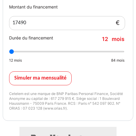
Montant du financement
Vignette Crit’Air
Garantie mécanique
2
12 mois
€
Durée du financement
12
mois
12
mois
84
mois
Simuler ma mensualité
Cetelem est une marque de BNP Paribas Personal Finance, Société
Anonyme au capital de : 617 279 915 €. Siège social : 1 Boulevard
Haussmann - 75009 Paris France. RCS : Paris n° 542 097 902. N°
ORIAS : 07 023 128 (www.orias.fr).