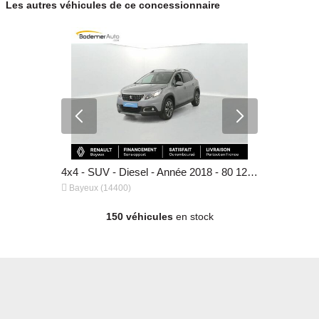
Les autres véhicules de ce concessionnaire
4x4 - SUV - Essence - Année 2022 - 53 753 km, 14 590 €
4x4 - SUV - Diesel - Année 2018 - 80 125 km, 11 590 €


Bayeux (14400)
Bayeux (14
150 véhicules
en stock