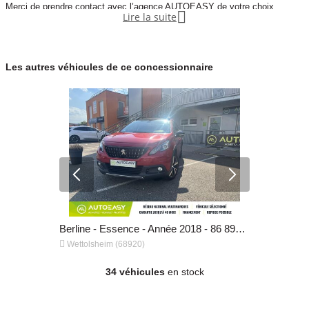
GRIS
120
Merci de prendre contact avec l’agence AUTOEASY de votre choix.

Lire la suite
Vignette Crit’Air
Garantie mécanique
2
6 mois
Les autres véhicules de ce concessionnaire
Berline - Diesel - Année 2021 - 136 980 km, 10 290 €
Berline - Essence - Année 2018 - 86 893 km, 6 990 €


Wettolsheim (68920)
Wettolshei
34 véhicules
en stock