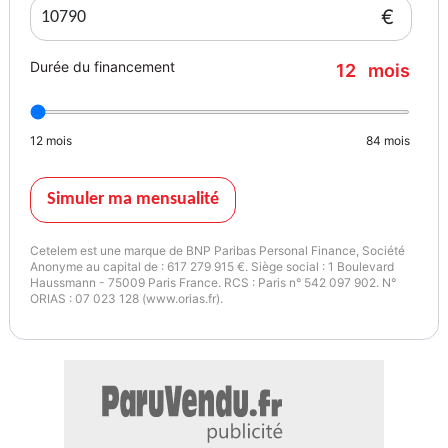
- ordinateur de bord : oui
€
- pack eclairage ambiance : oui
- prise-12v : oui
Durée du financement
12
mois
- prise audio usb : oui
- radar obstacle arriere : oui
- radar obstacle avant : oui
12
mois
84
mois
- regulateur de vitesse : oui
- retroviseur interieur electrochrome : oui
- retroviseurs degivrants : oui
Simuler ma mensualité
- retroviseurs electriques : oui
- retroviseurs rabattables : oui
Cetelem est une marque de BNP Paribas Personal Finance, Société
- stop start : oui
Anonyme au capital de : 617 279 915 €. Siège social : 1 Boulevard
Haussmann - 75009 Paris France. RCS : Paris n° 542 097 902. N°
- vitres surteintees : oui
ORIAS : 07 023 128 (www.orias.fr).
- volant multifonctions : oui
***** LES PLUS *****
- Entretien suivi Peugeot
- Courroie distribution faite pour la vente