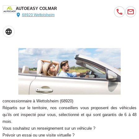
- Pack EASY PREMIUM de 800euro TTC :
AUTOEASY COLMAR
- Nettoyage intérieur / extérieur prestige
68920 Wettolsheim
- Plein du réservoir
- Pack sécurité (Gilet + triangle)
- Prestation de courtage carte grise
- Coffret cadeau Autoeasy
- Garantie 12 mois Premium inclus
- Votre Agence vous accueil du Lundi au Samedi sur RDV ou
pendant nos horaires d'ouverture à l'adresse suivante :
132 ROUTE DE ROUFFACH
LES ERLEN / COLMARVéhicule sélectionné par le réseau AutoEasy
- Visible uniquement sur rendez vous
concessionnaire à Wettolsheim (68920)
- Possibilité d'extension de garantie jusqu'à 48 mois maximum avec
Répartis sur le territoire, nos conseillers vous proposent des véhicules
Opteven, leader reconnu depuis 30 ans en France et en Europe de
qu’ils ont inspecté pour vous, sélectionné et qui sont garantis de 6 à 48
la Garantie Mécanique, de l'Entretien et de l'Assistance
mois.
- Reprise possible de tous types de véhicule
Vous souhaitez un renseignement sur un véhicule ?
Prévoir un essai ou une visite virtuelle ?
Couleur
Puissance réelle