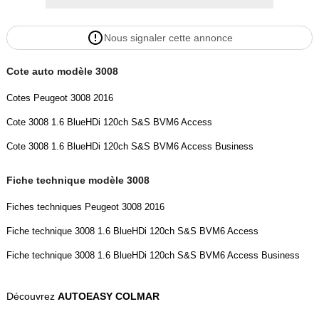
- Prix du véhicule hors frais de mise à la route de 540euro (au choix
parmi les 3 packs) et certificat d’immatriculation.
Nous signaler cette annonce
- Pack EASY de 540euro TTC :
Cote auto modèle 3008
- Nettoyage intérieur / extérieur standard
- 1/4 du réservoir
Cotes Peugeot 3008 2016
Cote 3008 1.6 BlueHDi 120ch S&S BVM6 Access
- Prestation de courtage carte grise
- Garantie 6 mois inclus
Cote 3008 1.6 BlueHDi 120ch S&S BVM6 Access Business
- Pack EASY CONFORT de 690euro TTC :
Fiche technique modèle 3008
- Nettoyage intérieur / extérieur Premium avec traitement des
Fiches techniques Peugeot 3008 2016
moquettes et des sièges (injection /extraction)
- 1/2 du réservoir
Fiche technique 3008 1.6 BlueHDi 120ch S&S BVM6 Access
- Pack sécurité (Gilet + triangle)
Fiche technique 3008 1.6 BlueHDi 120ch S&S BVM6 Access Business
- Prestation de courtage carte grise
- Mini coffret cadeau
Découvrez
AUTOEASY COLMAR
- Garantie 12 mois inclus