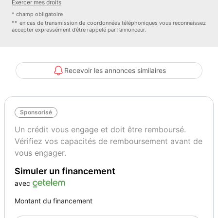
Exercer mes droits
- camera recul : oui
* champ obligatoire
- carnet entretien : oui
** en cas de transmission de coordonnées téléphoniques vous reconnaissez
accepter expressément d’être rappelé par l’annonceur.
- climatisation : automatique
- climatisation : automatique
- climatisation : automatique
- controle pression des pneus : oui
Recevoir les annonces similaires
- demarrage sans cle : oui
- detecteur de pluie : oui
- feux de circulation diurne : oui
Sponsorisé
- feux route automatiques : oui
- feux led : oui
Un crédit vous engage et doit être remboursé.
- fixations isofix : oui
Vérifiez vos capacités de remboursement avant de
- frein main electrique : oui
vous engager.
- gps couleur : oui
Simuler un financement
- gps tactile : oui
- dimension des jantes : 18
avec
- jantes : aluminium
Montant du financement
- limiteur de vitesse : oui