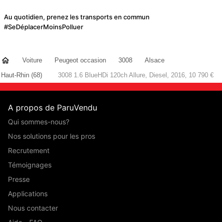
Au quotidien, prenez les transports en commun
#SeDéplacerMoinsPolluer
Voiture
Peugeot occasion
3008
Alsace
Haut-Rhin (68)
3008 1.6 BlueHDi 120ch Allure, Diesel, 2016, 10 790 €
A propos de ParuVendu
Qui sommes-nous?
Nos solutions pour les pros
Recrutement
Témoignages
Presse
Applications
Nous contacter