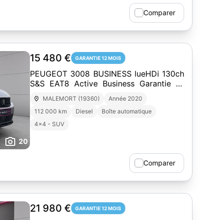
Comparer
15 480 €
GARANTIE 12 MOIS
PEUGEOT 3008 BUSINESS lueHDi 130ch
S&S EAT8 Active Business Garantie 12
Mois
MALEMORT (19360)
Année 2020
112 000 km
Diesel
Boîte automatique
4x4 - SUV
20
Comparer
21 980 €
GARANTIE 12 MOIS