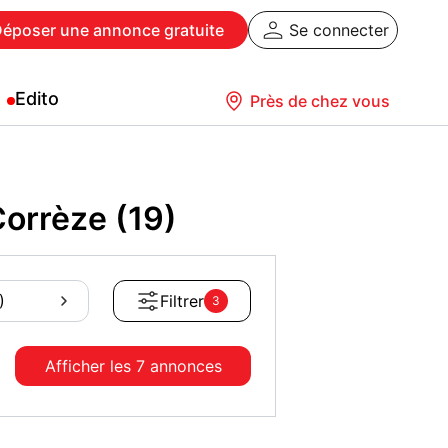
Déposer
une annonce gratuite
Se connecter
Edito
Près de chez vous
orrèze (19)
)
Filtrer
3
Afficher les
7 annonces