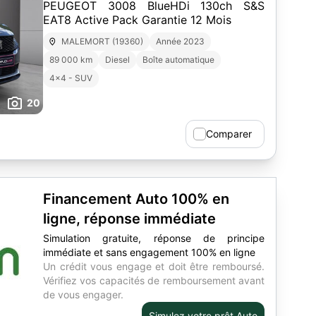
PEUGEOT 3008 BlueHDi 130ch S&S
EAT8 Active Pack Garantie 12 Mois
MALEMORT (19360)
Année 2023
89 000 km
Diesel
Boîte automatique
4x4 - SUV
20
Comparer
Financement Auto 100% en
ligne, réponse immédiate
Simulation gratuite, réponse de principe
immédiate et sans engagement 100% en ligne
Un crédit vous engage et doit être remboursé.
Vérifiez vos capacités de remboursement avant
de vous engager.
Simulez votre prêt Auto