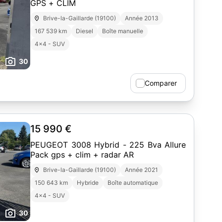
GPS + CLIM
Brive-la-Gaillarde (19100)
Année 2013
167 539 km
Diesel
Boîte manuelle
4x4 - SUV
30
Comparer
15 990 €
PEUGEOT 3008 Hybrid - 225 Bva Allure
Pack gps + clim + radar AR
Brive-la-Gaillarde (19100)
Année 2021
150 643 km
Hybride
Boîte automatique
4x4 - SUV
30