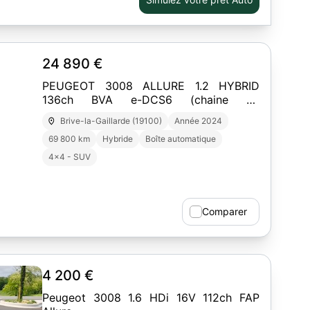
24 890 €
PEUGEOT 3008 ALLURE 1.2 HYBRID
136ch BVA e-DCS6 (chaine de
disitrbution)
Brive-la-Gaillarde (19100)
Année 2024
69 800 km
Hybride
Boîte automatique
4x4 - SUV
Comparer
4 200 €
Peugeot 3008 1.6 HDi 16V 112ch FAP