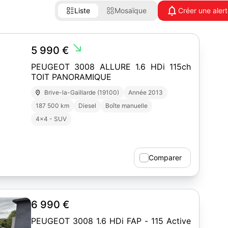
Liste
Mosaïque
Créer une aler
south_east
5 990 €
PEUGEOT 3008 ALLURE 1.6 HDi 115ch
TOIT PANORAMIQUE
Brive-la-Gaillarde (19100)
Année 2013
187 500 km
Diesel
Boîte manuelle
4x4 - SUV
Comparer
6 990 €
PEUGEOT 3008 1.6 HDi FAP - 115 Active