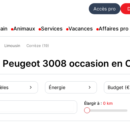
Accès pro
ain
Animaux
Services
Vacances
Affaires pro
Limousin
Corrèze (19)
 Peugeot 3008 occasion en C
èles
Énergie
Budget (€
Élargir à :
0 km