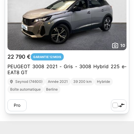
10
22 790 €
GARANTIE 12 MOIS
PEUGEOT 3008 2021 - Gris - 3008 Hybrid 225 e-
EAT8 GT
Seynod (74600)
Année 2021
39 200 km
Hybride
Boîte automatique
Berline
Pro