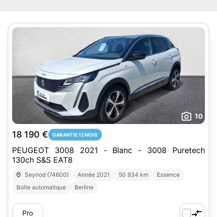
10
18 190 €
GARANTIE 12 MOIS
PEUGEOT 3008 2021 - Blanc - 3008 Puretech
130ch S&S EAT8
Seynod (74600)
Année 2021
50 934 km
Essence
Boîte automatique
Berline
Pro