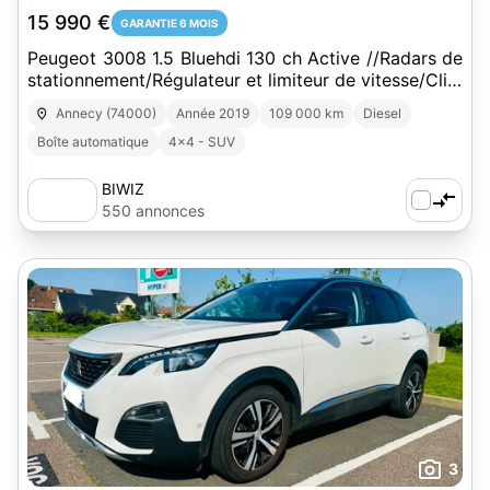
15 990 €
GARANTIE 6 MOIS
Peugeot 3008 1.5 Bluehdi 130 ch Active //Radars de
stationnement/Régulateur et limiteur de vitesse/Clim
auto/Kit mains-libres Bl
Annecy (74000)
Année 2019
109 000 km
Diesel
Boîte automatique
4x4 - SUV
BIWIZ
550 annonces
3