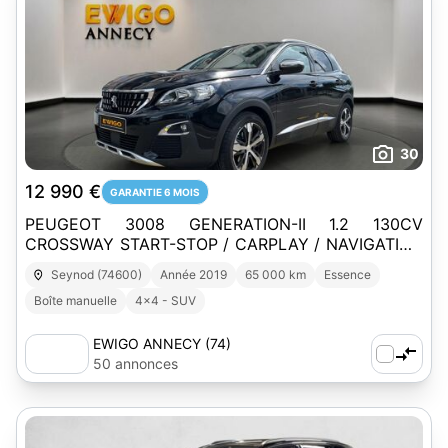
30
12 990 €
GARANTIE 6 MOIS
PEUGEOT 3008 GENERATION-II 1.2 130CV
CROSSWAY START-STOP / CARPLAY / NAVIGATION
/ GARANTIE 6 MOIS
Seynod (74600)
Année 2019
65 000 km
Essence
Boîte manuelle
4x4 - SUV
EWIGO ANNECY (74)
50 annonces