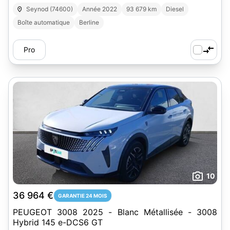
Seynod (74600)
Année 2022
93 679 km
Diesel
Boîte automatique
Berline
Pro
10
36 964 €
GARANTIE 24 MOIS
PEUGEOT 3008 2025 - Blanc Métallisée - 3008
Hybrid 145 e-DCS6 GT