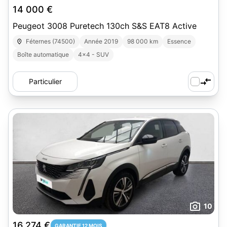
14 000 €
Peugeot 3008 Puretech 130ch S&S EAT8 Active
Féternes (74500)
Année 2019
98 000 km
Essence
Boîte automatique
4x4 - SUV
Particulier
10
16 274 €
GARANTIE 12 MOIS