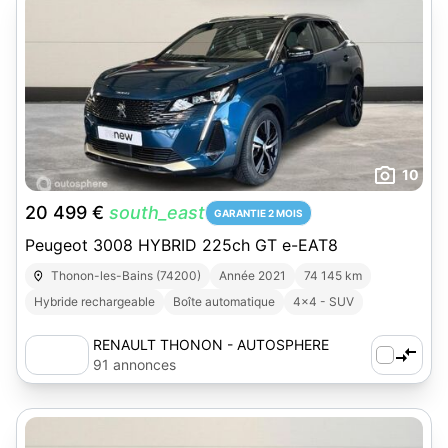
10
20 499 €
south_east
GARANTIE 2 MOIS
Peugeot 3008 HYBRID 225ch GT e-EAT8
Thonon-les-Bains (74200)
Année 2021
74 145 km
Hybride rechargeable
Boîte automatique
4x4 - SUV
RENAULT THONON - AUTOSPHERE
91 annonces