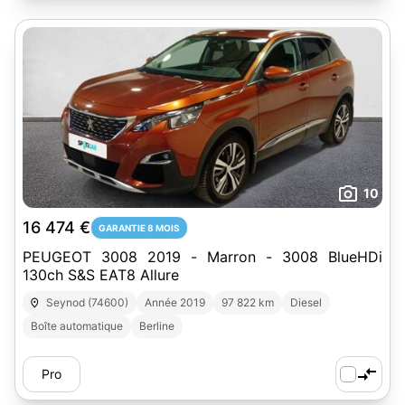
10
16 474 €
GARANTIE 8 MOIS
PEUGEOT 3008 2019 - Marron - 3008 BlueHDi
130ch S&S EAT8 Allure
Seynod (74600)
Année 2019
97 822 km
Diesel
Boîte automatique
Berline
Pro