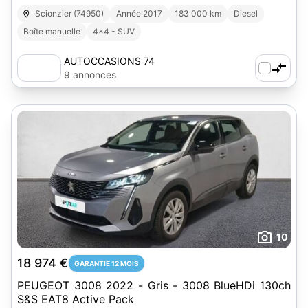
Scionzier (74950)
Année 2017
183 000 km
Diesel
Boîte manuelle
4x4 - SUV
AUTOCCASIONS 74
9 annonces
10
18 974 €
GARANTIE 12 MOIS
PEUGEOT 3008 2022 - Gris - 3008 BlueHDi 130ch
S&S EAT8 Active Pack