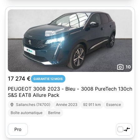
10
17 274 €
GARANTIE 12 MOIS
PEUGEOT 3008 2023 - Bleu - 3008 PureTech 130ch
S&S EAT8 Allure Pack
Sallanches (74700)
Année 2023
92 911 km
Essence
Boîte automatique
Berline
Pro