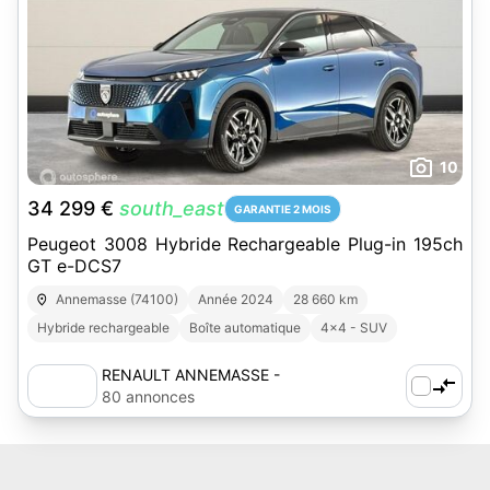
10
34 299 €
south_east
GARANTIE 2 MOIS
Peugeot 3008 Hybride Rechargeable Plug-in 195ch
GT e-DCS7
Annemasse (74100)
Année 2024
28 660 km
Hybride rechargeable
Boîte automatique
4x4 - SUV
RENAULT ANNEMASSE -
AUTOSPHERE
80 annonces