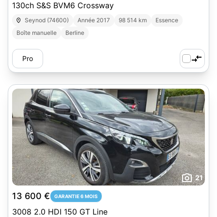
130ch S&S BVM6 Crossway
Seynod (74600)
Année 2017
98 514 km
Essence
Boîte manuelle
Berline
Pro
21
13 600 €
GARANTIE 6 MOIS
3008 2.0 HDI 150 GT Line