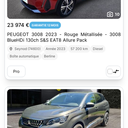
10
23 974 €
GARANTIE 12 MOIS
PEUGEOT 3008 2023 - Rouge Métallisée - 3008
BlueHDi 130ch S&S EAT8 Allure Pack
Seynod (74600)
Année 2023
57 200 km
Diesel
Boîte automatique
Berline
Pro