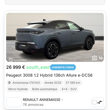
10
26 999 €
south_east
GARANTIE 2 MOIS
Peugeot 3008 1.2 Hybrid 136ch Allure e-DCS6
Annemasse (74100)
Année 2025
37 595 km
Micro Hybride
Boîte automatique
4x4 - SUV
RENAULT ANNEMASSE -
AUTOSPHERE
76 annonces