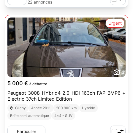
22 annonces
Urgent
3
5 000 €
à débattre
Peugeot 3008 HYbrid4 2.0 HDi 163ch FAP BMP6 +
Electric 37ch Limited Edition
Clichy
Année 2011
200 900 km
Hybride
Boîte semi automatique
4x4 - SUV
Particulier