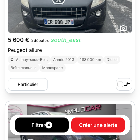
1
5 600 €
south_east
à débattre
Peugeot allure
Aulnay-sous-Bois
Année 2013
188 000 km
Diesel
Boîte manuelle
Monospace
Particulier
Filtrer
Créer une alerte
4