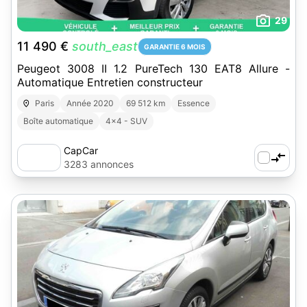
29
11 490 €
south_east
GARANTIE 6 MOIS
Peugeot 3008 II 1.2 PureTech 130 EAT8 Allure -
Automatique Entretien constructeur
Paris
Année 2020
69 512 km
Essence
Boîte automatique
4x4 - SUV
CapCar
3283 annonces