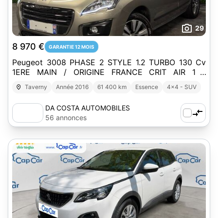
29
8 970 €
GARANTIE 12 MOIS
Peugeot 3008 PHASE 2 STYLE 1.2 TURBO 130 Cv
1ERE MAIN / ORIGINE FRANCE CRIT AIR 1 -
GARANTIE 1 AN
Taverny
Année 2016
61 400 km
Essence
4x4 - SUV
DA COSTA AUTOMOBILES
56 annonces