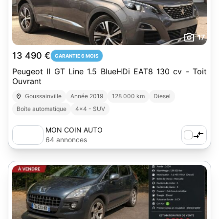
17
13 490 €
GARANTIE 6 MOIS
Peugeot II GT Line 1.5 BlueHDi EAT8 130 cv - Toit
Ouvrant
Goussainville
Année 2019
128 000 km
Diesel
Boîte automatique
4x4 - SUV
MON COIN AUTO
64 annonces