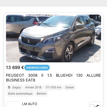
20
13 699 €
GARANTIE 3 MOIS
PEUGEOT 3008 II 1.5 BLUEHDI 130 ALLURE
BUSINESS EAT8
Gagny
Année 2018
111 000 km
Diesel
Boîte automatique
Berline
LM AUTO