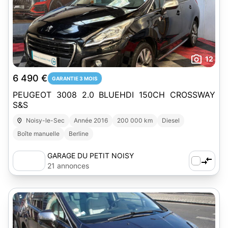
12
6 490 €
GARANTIE 3 MOIS
PEUGEOT 3008 2.0 BLUEHDI 150CH CROSSWAY
S&S
Noisy-le-Sec
Année 2016
200 000 km
Diesel
Boîte manuelle
Berline
GARAGE DU PETIT NOISY
21 annonces