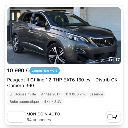
17
10 990 €
GARANTIE 6 MOIS
Peugeot II Gt line 1.2 THP EAT6 130 cv - Distrib OK -
Caméra 360
Goussainville
Année 2017
110 000 km
Essence
Boîte automatique
4x4 - SUV
MON COIN AUTO
64 annonces