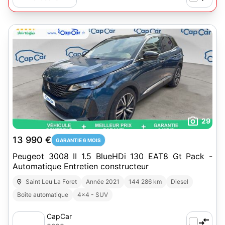
29
13 990 €
GARANTIE 6 MOIS
Peugeot 3008 II 1.5 BlueHDi 130 EAT8 Gt Pack -
Automatique Entretien constructeur
Saint Leu La Foret
Année 2021
144 286 km
Diesel
Boîte automatique
4x4 - SUV
CapCar