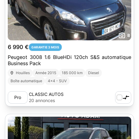
8
6 990 €
GARANTIE 3 MOIS
Peugeot 3008 1.6 BlueHDi 120ch S&S automatique
Business Pack
Houilles
Année 2015
185 000 km
Diesel
Boîte automatique
4x4 - SUV
CLASSIC AUTOS
Pro
20 annonces