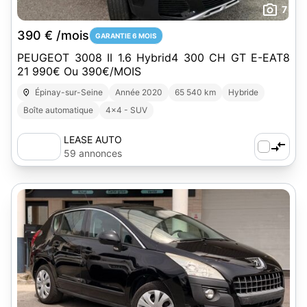
7
390 € /mois
GARANTIE 6 MOIS
PEUGEOT 3008 II 1.6 Hybrid4 300 CH GT E-EAT8
21 990€ Ou 390€/MOIS
Épinay-sur-Seine
Année 2020
65 540 km
Hybride
Boîte automatique
4x4 - SUV
LEASE AUTO
59 annonces