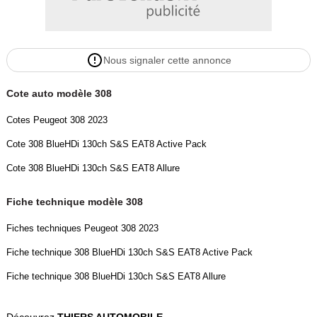
- Ouverture coffre à distance par télécommande
- Préparation Isofix
- Prise s 12V AV
Nous signaler cette annonce
- Capacité du coffre l sièges en place
- sous tablette 412
Cote auto modèle 308
-
- Apple CarPlay Android Auto connexion sans fil Apple et connexion
Cotes Peugeot 308 2023
sans fil Android
Cote 308 BlueHDi 130ch S&S EAT8 Active Pack
- Smart card Smart key démarrage sans clé
- Mémoire interne/disque dur
Cote 308 BlueHDi 130ch S&S EAT8 Allure
- Bluetooth
- Reconnaissance vocale
Fiche technique modèle 308
-
Fiches techniques Peugeot 308 2023
- Phares ellipsoïdaux
- feux de croisement LED
Fiche technique 308 BlueHDi 130ch S&S EAT8 Active Pack
- feux de route LED
Fiche technique 308 BlueHDi 130ch S&S EAT8 Allure
- Port de chargement USB avant et arrière
- Système d aide au stationnement AR