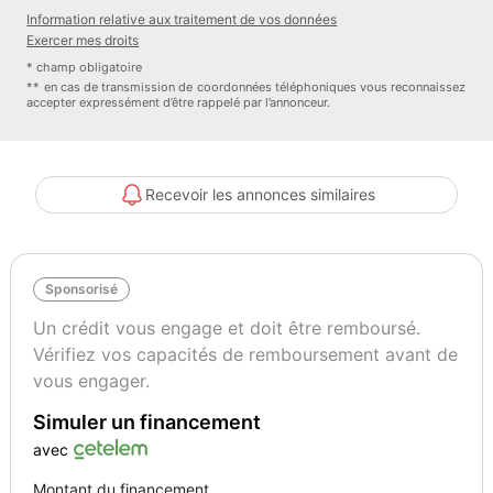
- Avertisseur de franchissement de ligne vitesse max de
Information relative aux traitement de vos données
déclenchement 180 km/h 112 mph
Exercer mes droits
- Bouton démarrage
* champ obligatoire
- Rangement réfrigéré boîte à gants
** en cas de transmission de coordonnées téléphoniques vous reconnaissez
accepter expressément d’être rappelé par l’annonceur.
- Récupération d énergie au freinage moteur
- 6 airbags
- Réservoir principal 53 litres
- Rétroviseurs rabattables électriquement
Recevoir les annonces similaires
- Sièges AR banquette
- 3 places
- assise fixe
Sponsorisé
- rabattables 2/3-1/3
- trappe à ski
Un crédit vous engage et doit être remboursé.
- Synthèse/reconnaissance vocale
Vérifiez vos capacités de remboursement avant de
- Système anti collision
vous engager.
- Système de navigation visualisation 3D et voix
Simuler un financement
- avec écran tactile
- affichage couleur
avec
- 10,00 pouces
Montant du financement