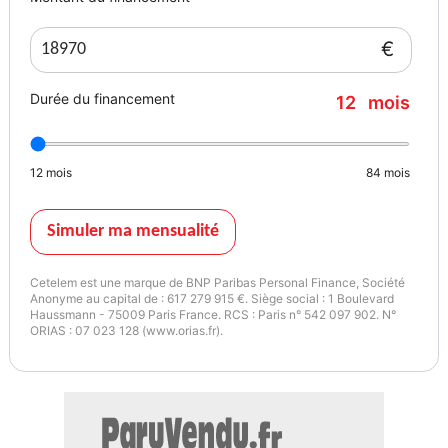
- alimentation par internet
- 25,4 et 0
€
- Volant cuir
- réglable en hauteur
Durée du financement
12
mois
- réglable en profondeur
- multi-fonctions
- Climatisation 2 zones
12
mois
84
mois
- Commande ventilation additionnelle siège passager
- avec affichage digital
- Condamnation centralisée à distance
Simuler ma mensualité
- incluant les lève-vitres
- Contrôle des phares allumage automatique
Cetelem est une marque de BNP Paribas Personal Finance, Société
- feux de route/croisement automatiques
Anonyme au capital de : 617 279 915 €. Siège social : 1 Boulevard
Haussmann - 75009 Paris France. RCS : Paris n° 542 097 902. N°
- réglage en hauteur automatique
ORIAS : 07 023 128 (www.orias.fr).
- ESP
- Essuie-glaces à capteur de pluie
- Feux à LED
- Frein à main électrique
- Limiteur de vitesse