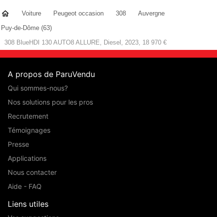
Voiture
Peugeot occasion
308
Auvergne
Puy-de-Dôme (63)
308 BlueHDI 130 AUTO8 ALLURE, Diesel, 2023, 18 970 €
A propos de ParuVendu
Qui sommes-nous?
Nos solutions pour les pros
Recrutement
Témoignages
Presse
Applications
Nous contacter
Aide - FAQ
Liens utiles