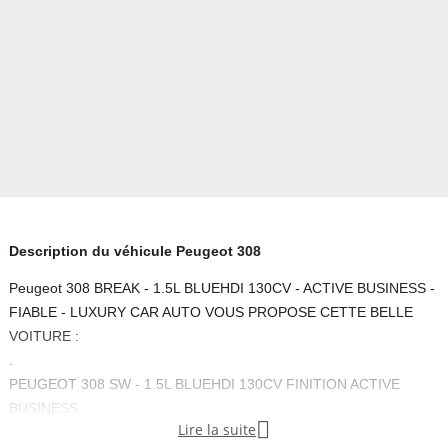
Description du véhicule Peugeot 308
Peugeot 308 BREAK - 1.5L BLUEHDI 130CV - ACTIVE BUSINESS -
FIABLE - LUXURY CAR AUTO VOUS PROPOSE CETTE BELLE
VOITURE :
.
PEUGEOT 308 SW - 1.5L BLUEHDI 130CV FINITION ACTIVE
BUSINESS.

Lire la suite
1 CLEF DISPO - VÉHICULE PROPRE INTÉRIEUR ET EXTÉRIEUR