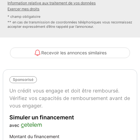
Information relative aux traitement de vos données
.
Exercer mes droits
- RÉVISION - VIDANGE + TOUS LES FILTRES
* champ obligatoire
- 2 PNEUS AVANTS NEUFS
** en cas de transmission de coordonnées téléphoniques vous reconnaissez
accepter expressément d’être rappelé par l’annonceur.
- DISQUES ET PLAQUETTES AVANTS NEUFS
- KIT DE DISTRIBUTION + POMPE A EAU + COURROIE
D'ACCESSOIRE A JOUR
- FILTRE A PARTICULE (FAP) CHANGE EN 2023
Recevoir les annonces similaires
- VÉRIFICATION DE TOUS LES NIVEAUX DES FLUIDES
- VÉRIFICATION DU SYSTÈME DE FREINAGE
- VÉRIFICATION DES PNEUMATIQUES
Sponsorisé
- VÉRIFICATION DU TRAIN AVANT
- CONTRÔLE TECHNIQUE OK MOINS DE 6 MOIS
Un crédit vous engage et doit être remboursé.
.
Vérifiez vos capacités de remboursement avant de
___________________________________
vous engager.
.
Simuler un financement
. ÉQUIPEMENTS :
.
avec
- INTÉRIEUR - TISSUS
Montant du financement