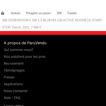
Voiture
Peugeot occasion
308
Centre
308 GENERATION-II SW 1.5 BLUEHDI 130 ACTIVE BUSINESS START-
STOP, Diesel, 2021, 7 490 €
A propos de ParuVendu
Qui sommes-nous?
Nos solutions pour les pros
Recrutement
Témoignages
Presse
Applications
Nous contacter
Aide - FAQ