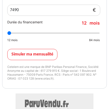
- AUTORADIO D'ORIGINE AVEC GRAND ECRAN TACTILE GPS -
BLUETOOTH - USB - AUX
€
- PACK INTERFACE MEDIA (APPLE CARPLAY - ANDROID AUTO -
MIRORLINK)
Durée du financement
12
mois
- VOLANT MULTIFONCTIONS CUIR SPORT 3 BRANCHES
- COMMANDES AU VOLANT
- START AND STOP
12
mois
84
mois
- AIDE AU DÉMARRAGE EN CÔTE
- AIDE AU STATIONNEMENT ARRIÈRE
- AIDE AU STATIONNEMENT AVANT
Simuler ma mensualité
- LINE ASSIST
- RÉGULATEUR DE VITESSE
Cetelem est une marque de BNP Paribas Personal Finance, Société
- LIMITEUR DE VITESSE
Anonyme au capital de : 617 279 915 €. Siège social : 1 Boulevard
Haussmann - 75009 Paris France. RCS : Paris n° 542 097 902. N°
- BOITE MANUELLE 6 VITESSES
ORIAS : 07 023 128 (www.orias.fr).
- FEUX AUTOMATIQUES
- ESSUIES-GLACES AUTOMATIQUES
- FEUX DE JOUR A LED
- FIXATION SIÈGES ISOFIX
- ORDINATEUR DE BORD