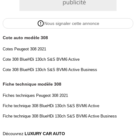
- 4 VITRES ÉLECTRIQUES
- RÉTROVISEURS ÉLECTRIQUES
- CLIMATISATION AUTOMATIQUE
Nous signaler cette annonce
- JANTES ALU
- DIRECTION ASSISTÉE
Cote auto modèle 308
- CENTRALISATION
- ANTI-BROUILLARDS AVANTS
Cotes Peugeot 308 2021
- ABS
Cote 308 BlueHDi 130ch S&S BVM6 Active
- ESP
- AIRBAGS
Cote 308 BlueHDi 130ch S&S BVM6 Active Business
.
__________________________________
Fiche technique modèle 308
.
Fiches techniques Peugeot 308 2021
Prix : 7 490euro TTC ---> TVA RECUPERABLE
.
Fiche technique 308 BlueHDi 130ch S&S BVM6 Active
_________________________________
Fiche technique 308 BlueHDi 130ch S&S BVM6 Active Business
.
POUR PLUS DE PHOTOS ET DE RENSEIGNEMENTS VEUILLEZ
Découvrez
LUXURY CAR AUTO
NOUS CONTACTEZ