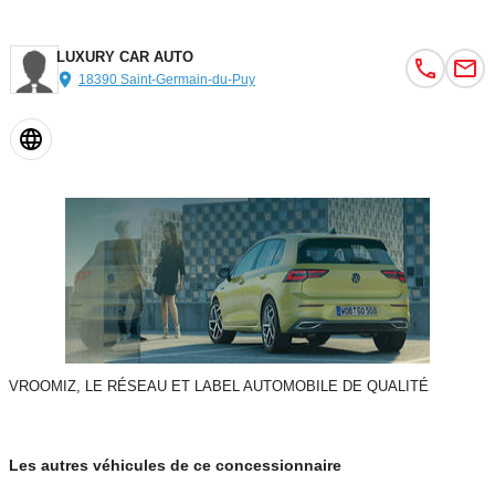
.
__________________________________
LUXURY CAR AUTO
.
18390 Saint-Germain-du-Puy
- - - - - - - - - - - CONTACT - - - - - - - - - - -
.
LUXURY CAR AUTO
ROUTE DE LA CHARITÉ
DERRIÈRE ZÉNITH LUMINAIRES
18390 SAINT GERMAIN DU PUY
.
- HORAIRE D'OUVERTURE :
- DU MARDI AU SAMEDI
- 9H00-12H00 / 14H00-19H00
.
VROOMIZ, LE RÉSEAU ET LABEL AUTOMOBILE DE QUALITÉ
____________________________________
.
- ACHATS - VENTES - REPRISES DE VÉHICULES NEUFS ET
Les autres véhicules de ce concessionnaire
OCCASIONS