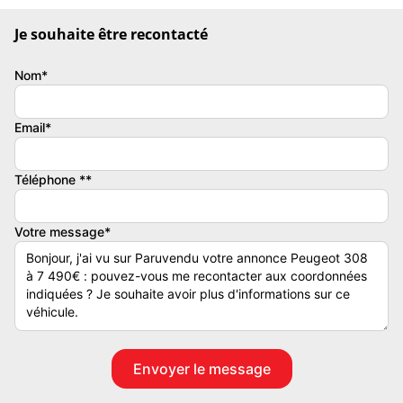
- FACTURES DISPO - CARNET D'ENTRETIEN DISPO.
.
Je souhaite être recontacté
__________________________________
.
Nom*
!! GARANTIE 6 MOIS MOTEUR - BOITE !!
!! TVA RECUPERABLE SUR CE VEHICULE !!
Email*
.
__________________________________
Téléphone **
.
- 06/2021
- 229 000 KM
Votre message*
- 7CV FISCAUX - 130CV DIN
- 5 Portes
- 5 Places
- NOIRE
.
___________________________________
.
SERA FAIT POUR LA VENTE :