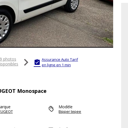

9 photos
Assurance Auto Tarif

isponibles
en ligne en 1 min
PEUGEOT Monospace
arque
Modèle
EUGEOT
Bipper tepee