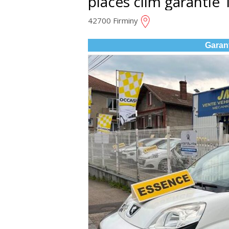
places clim garantie 1
42700 Firminy
Garan