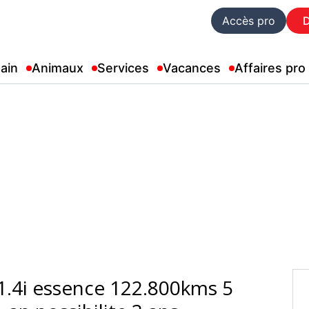
Accès pro
ain
Animaux
Services
Vacances
Affaires pro
 1.4i essence 122.800kms 5