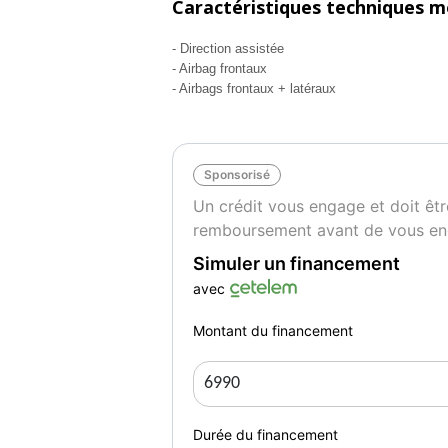
Caractéristiques techniques m
- 2 vitres électriques
- projecteur antibrouillard avant + arrière
- Direction assistée
- Airbag frontaux
- air-bag
- Airbags frontaux + latéraux
- abs
- volant réglable en hauteur
- fermeture centralisé a distance
- contrôle technique OK
Sponsorisé
- notice d'utilisation disponible
Un crédit vous engage et doit êtr
- véhicule entretenu
remboursement avant de vous en
- véhicule en excellent état intérieur / extéri
Simuler un financement
- tous nos véhicules sont révisé dans notre 
- véhicule garanti 1 an ( moteur et boite par
avec
- possibilité d'extension de garanti jusqu'à 
Montant du financement
****réparations effectuées****
- kit distribution + pompe changée
- courroie d'accessoire changée
Durée du financement