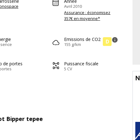
arrosserie
Année
onospace
Avril 2010
Assurance : économisez
357€ en moyenne*
nergie
Emissions de CO2
info
D
ssence
155 g/km
b de portes
Puissance fiscale
portes
5 CV
N
ot Bipper tepee