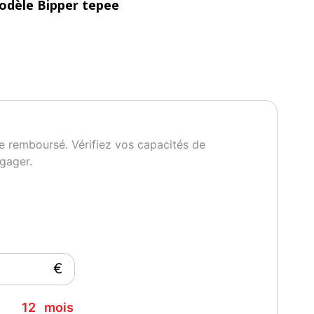
odèle Bipper tepee
e remboursé. Vérifiez vos capacités de
gager.
eur
atelier
 société de garantie )
36 mois moteur / boite
€
12
mois