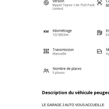
Version
C
Bipper Tepee 1.4e 75ch Pack
M
Limited
Kilométrage
E
122 800 km
E
Transmission
N
Manuelle
4 
Nombre de places
5 places
Description du véhicule peuge
LE GARAGE J AUTO VOUS ACCUEILLE