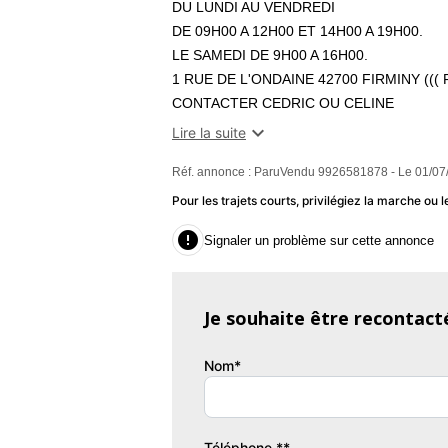
DU LUNDI AU VENDREDI
DE 09H00 A 12H00 ET 14H00 A 19H00.
LE SAMEDI DE 9H00 A 16H00.
1 RUE DE L'ONDAINE 42700 FIRMINY ((( 
CONTACTER CEDRIC OU CELINE

Lire la suite
** NOS VEHIUCLE SONT NETTOYE / DESI
Réf. annonce : ParuVendu 9926581878 - Le 01/07
** NOS VÉHICULES SONT VISIBLE UNIQUEM
Pour les trajets courts, privilégiez la marche o
** GARAGE PROFESSIONNEL DE L'AUTOMOB

Signaler un problème sur cette annonce
NOMBREUX VÉHICULES DISPONIBLES , C
Je souhaite être recontact
BIPPER TEPEE ESSENCE 122.800KMS 1E
Nom*
VÉHICULE EN EXCELLENT ETAT INTÉRIE
- marque : PEUGEOT BIPPER TEPEE ES
- model : BIPPER TEPEE ESSENCE 70CV 
Téléphone **