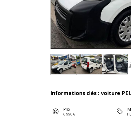
d
Informations clés : voiture 
Prix
M
6 990 €
P