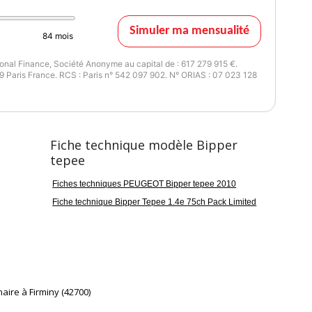
Simuler ma mensualité
84
mois
nal Finance, Société Anonyme au capital de : 617 279 915 €.
 Paris France. RCS : Paris n° 542 097 902. N° ORIAS : 07 023 128
rieur
atelier
 société de garantie )
36 mois moteur / boite
Fiche technique modèle Bipper
tepee
Fiches techniques PEUGEOT Bipper tepee 2010
Fiche technique Bipper Tepee 1.4e 75ch Pack Limited
aire à Firminy (42700)
RE NOUS POUVONS NOUS OCCUPER DE VOS DÉMARCHES