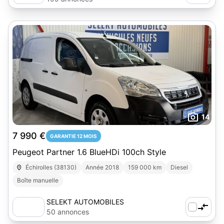
14
7 990 €
GARANTIE 12 MOIS
Peugeot Partner 1.6 BlueHDi 100ch Style
Échirolles (38130)
Année 2018
159 000 km
Diesel
Boîte manuelle
SELEKT AUTOMOBILES
50 annonces