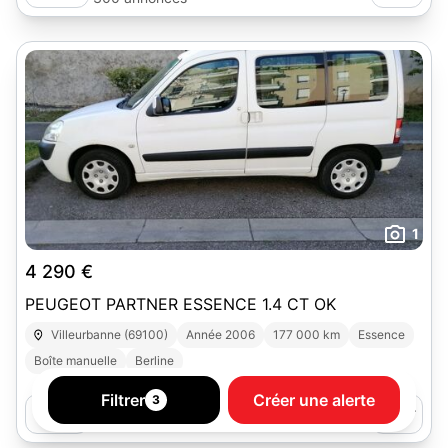
1
4 290 €
PEUGEOT PARTNER ESSENCE 1.4 CT OK
Villeurbanne (69100)
Année 2006
177 000 km
Essence
Boîte manuelle
Berline
Filtrer
Créer une alerte
3
AUTODISCOUNT 69.FR
Pro
300 annonces