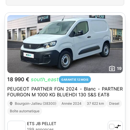
19
18 990 €
south_east
GARANTIE 12 MOIS
PEUGEOT PARTNER FGN 2024 - Blanc - PARTNER
FOURGON M 1000 KG BLUEHDI 130 S&S EAT8
Bourgoin-Jallieu (38300)
Année 2024
37 622 km
Diesel
Boîte automatique
ETS JB PELLET
199 annonces