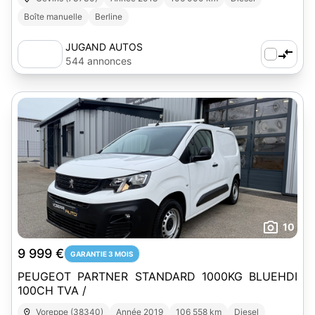
Boîte manuelle
Berline
JUGAND AUTOS
544 annonces
10
9 999 €
GARANTIE 3 MOIS
PEUGEOT PARTNER STANDARD 1000KG BLUEHDI
100CH TVA /
Voreppe (38340)
Année 2019
106 558 km
Diesel