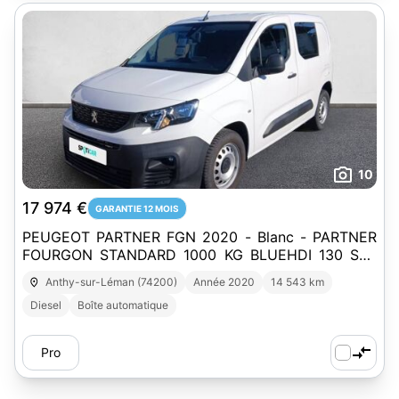
10
17 974 €
GARANTIE 12 MOIS
PEUGEOT PARTNER FGN 2020 - Blanc - PARTNER
FOURGON STANDARD 1000 KG BLUEHDI 130 S&S
EAT8 GRIP
Anthy-sur-Léman (74200)
Année 2020
14 543 km
Diesel
Boîte automatique
Pro