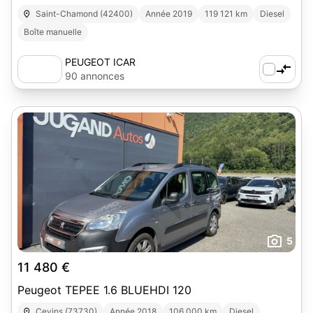
PREMIUM
Saint-Chamond (42400)
Année 2019
119 121 km
Diesel
Boîte manuelle
PEUGEOT ICAR
90 annonces
5
11 480 €
Peugeot TEPEE 1.6 BLUEHDI 120
Cevins (73730)
Année 2018
106 000 km
Diesel