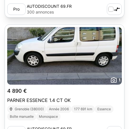
AUTODISCOUNT 69.FR
Pro
300 annonces
1
4 890 €
PARNER ESSENCE 1.4 CT OK
Grenoble (38000)
Année 2006
177 691 km
Essence
Boîte manuelle
Monospace
AUTODISCOUNT 69.FR