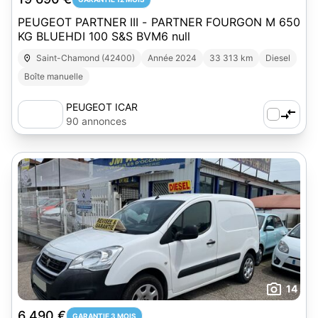
PEUGEOT PARTNER III - PARTNER FOURGON M 650
KG BLUEHDI 100 S&S BVM6 null
Saint-Chamond (42400)
Année 2024
33 313 km
Diesel
Boîte manuelle
PEUGEOT ICAR
90 annonces
14
6 490 €
GARANTIE 3 MOIS