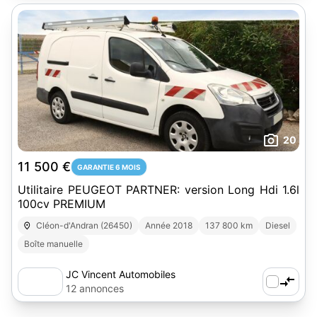
20
11 500 €
GARANTIE 6 MOIS
Utilitaire PEUGEOT PARTNER: version Long Hdi 1.6l
100cv PREMIUM
Cléon-d'Andran (26450)
Année 2018
137 800 km
Diesel
Boîte manuelle
JC Vincent Automobiles
12 annonces