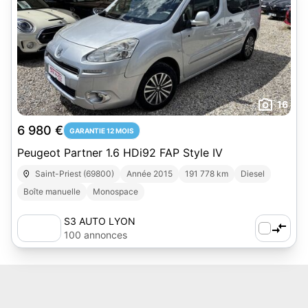
16
6 980 €
GARANTIE 12 MOIS
Peugeot Partner 1.6 HDi92 FAP Style IV
Saint-Priest (69800)
Année 2015
191 778 km
Diesel
Boîte manuelle
Monospace
S3 AUTO LYON
100 annonces