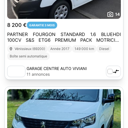
14
8 200 €
GARANTIE 3 MOIS
PARTNER FOURGON STANDARD 1.6 BLUEHDI
100CV S&S ETG6 PREMIUM PACK MOTRICITE
RENFORCEE
Vénissieux (69200)
Année 2017
149 000 km
Diesel
Boîte semi automatique
GARAGE CENTRE AUTO VIVIANI
11 annonces