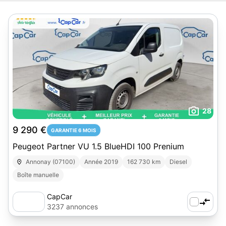
28
9 290 €
GARANTIE 6 MOIS
Peugeot Partner VU 1.5 BlueHDI 100 Prenium
Annonay (07100)
Année 2019
162 730 km
Diesel
Boîte manuelle
CapCar
3237 annonces