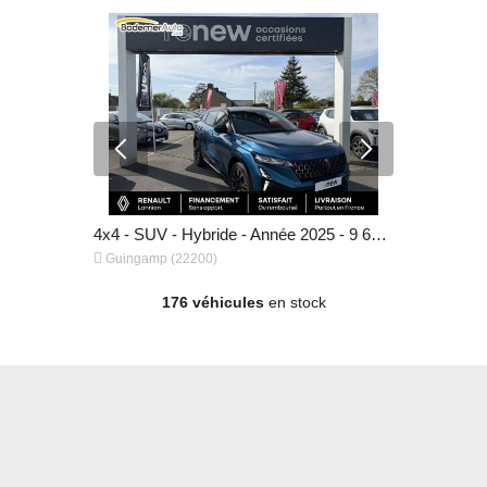
4x4 - SUV - Hybride - Année 2023 - 95 357 km, 25 290 €
4x4 - SUV - Hybride - Année 2025 - 9 608 km, 37 790 €


Guingamp (22200)
Guingamp (
176 véhicules
en stock