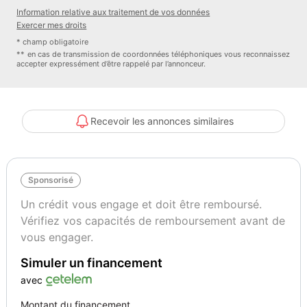
- regulateur de vitesse : oui
Information relative aux traitement de vos données
- retroviseurs degivrants : oui
Exercer mes droits
- aide au démarrage en pente : oui
* champ obligatoire
- climatisation : manuelle
** en cas de transmission de coordonnées téléphoniques vous reconnaissez
accepter expressément d’être rappelé par l’annonceur.
- abs : oui
- airbags frontaux : oui
- airbags lateraux : oui
Recevoir les annonces similaires
Couleur
Puissance réelle
gris
100
Sponsorisé
Vignette Crit’Air
Garantie mécanique
1
12 mois
Un crédit vous engage et doit être remboursé.
Vérifiez vos capacités de remboursement avant de
vous engager.
Simuler un financement
avec
Montant du financement