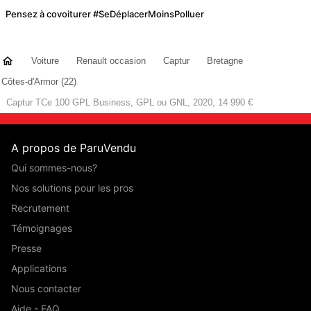
Pensez à covoiturer #SeDéplacerMoinsPolluer
Voiture
Renault occasion
Captur
Bretagne
Côtes-d'Armor (22)
Captur TCe 100 GPL Business, GPL ou GNL, 2020, 14 990 €
A propos de ParuVendu
Qui sommes-nous?
Nos solutions pour les pros
Recrutement
Témoignages
Presse
Applications
Nous contacter
Aide - FAQ