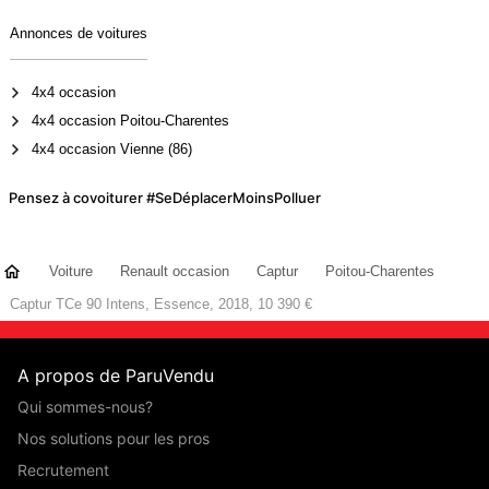
Annonces de voitures
4x4 occasion
4x4 occasion Poitou-Charentes
4x4 occasion Vienne (86)
Pensez à covoiturer #SeDéplacerMoinsPolluer
Voiture
Renault occasion
Captur
Poitou-Charentes
Captur TCe 90 Intens, Essence, 2018, 10 390 €
A propos de ParuVendu
Qui sommes-nous?
Nos solutions pour les pros
Recrutement