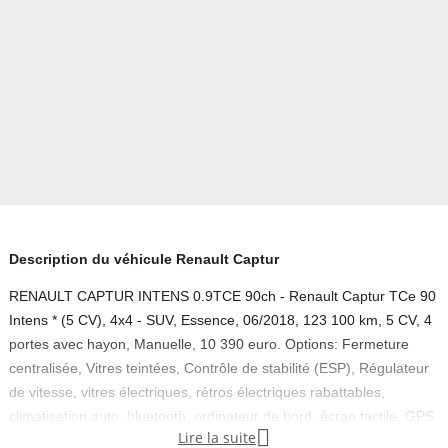
Description du véhicule Renault Captur
RENAULT CAPTUR INTENS 0.9TCE 90ch - Renault Captur TCe 90
Intens * (5 CV), 4x4 - SUV, Essence, 06/2018, 123 100 km, 5 CV, 4
portes avec hayon, Manuelle, 10 390 euro. Options: Fermeture
centralisée, Vitres teintées, Contrôle de stabilité (ESP), Régulateur
de vitesse, vitres électriques, rétros électriques rabattables,
climatisation auto, bluetooth, ordinateur de bord, écran tactile, GPS

Lire la suite
couleur, radars arrière, caméra de recul, feux led, roue de secours