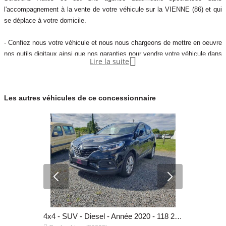
l'accompagnement à la vente de votre véhicule sur la VIENNE (86) et qui
se déplace à votre domicile.
- Confiez nous votre véhicule et nous nous chargeons de mettre en oeuvre
nos outils digitaux ainsi que nos garanties pour vendre votre véhicule dans

Lire la suite
les meilleures conditions et au meilleur prix.
- vous pourrez continuer de circuler avec votre véhicule jusqu'à sa vente.
Les autres véhicules de ce concessionnaire
- Solutions Autos 86 s'occupera de sécuriser la transaction et de valider la
fiabilité de l'acheteur. Le jour J, nous nous occuperons intégralement des
4x4 - SUV - Diesel - Année 2022 - 69 750 km, 31 690 €
4x4 - SUV - Diesel - Année 2020 - 118 280 km, 13 490 €