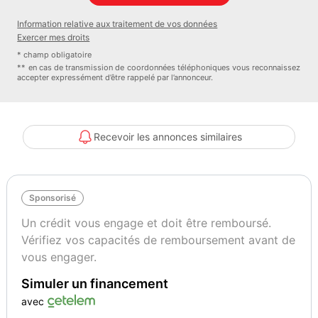
- Feux de freinage d'urgence
Information relative aux traitement de vos données
- Feux de jour
Exercer mes droits
- Filtre à particules
* champ obligatoire
- Jantes alu
** en cas de transmission de coordonnées téléphoniques vous reconnaissez
accepter expressément d’être rappelé par l’annonceur.
- Phares additionnels en virage
- Phares halogènes
- Radar de recul
- Répétiteurs de clignotant dans rétro ext
Recevoir les annonces similaires
- Rétroviseurs dégivrants
- Rétroviseurs électriques
- Rétroviseurs rabattables électriquement
Sponsorisé
- Vitres arrière et lunette ar surteintées
- Bacs de portes avant
Un crédit vous engage et doit être remboursé.
- Banquette ar rabattable
Vérifiez vos capacités de remboursement avant de
- Banquette arrière 3 places
vous engager.
- Banquette 1/3 2/3
Simuler un financement
- Boite à gant fermée
- Clim automatique
avec