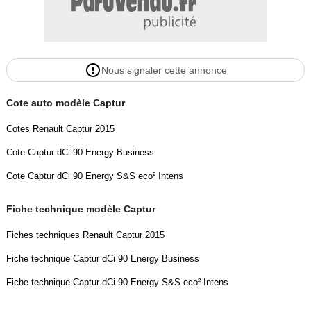
- Volant cuir
- Volant réglable en profondeur et hauteur
- 2éme rangée de sièges coulissants
- Abs
Nous signaler cette annonce
- Aide au freinage d'urgence
- Airbag conducteur
Cote auto modèle Captur
- Airbag passager déconnectable
- Airbags latéraux avant
Cotes Renault Captur 2015
- Antidémarrage électronique
Cote Captur dCi 90 Energy Business
- Antipatinage
- Ceintures avant ajustables en hauteur
Cote Captur dCi 90 Energy S&S eco² Intens
- Ebd
- Esp
Fiche technique modèle Captur
- Phares antibrouillard directionnels
Fiches techniques Renault Captur 2015
- Préparation isofix
- Troisième ceinture de sécurité
Fiche technique Captur dCi 90 Energy Business
- Caméra de recul
Fiche technique Captur dCi 90 Energy S&S eco² Intens
-