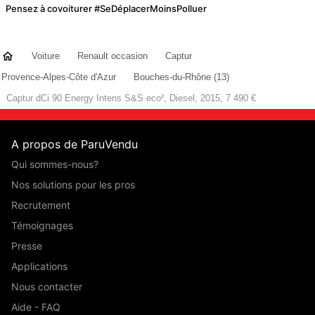
Pensez à covoiturer #SeDéplacerMoinsPolluer
Voiture
Renault occasion
Captur
Provence-Alpes-Côte d'Azur
Bouches-du-Rhône (13)
Captur dCi 90 Energy Intens S&S eco², Diesel, 2015, 7 490 €
A propos de ParuVendu
Qui sommes-nous?
Nos solutions pour les pros
Recrutement
Témoignages
Presse
Applications
Nous contacter
Aide - FAQ