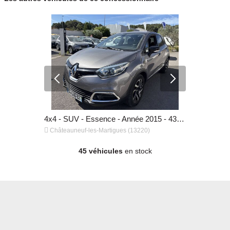
Fourgon - Diesel - Année 2021 - 93 605 km, 10 290 €
4x4 - SUV - Essence - Année 2015 - 43 172 km, 9 990 €


)
Châteauneuf-les-Martigues (13220)
Châteauneuf
45 véhicules
en stock