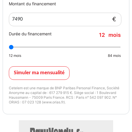
- Compte tours
Montant du financement
- Direction assistée asservie à la vitesse
- Ecran multifonction couleur
€
- Lampe de coffre
- Ordinateur de bord
Durée du financement
12
mois
- Ouverture des vitres séquentielle
- Pommeau de levier vitesse en cuir
- Porte gobelets arrière
12
mois
84
mois
- Porte gobelets avant
- Siège conducteur réglable en hauteur
- Sièges arrière coulissants
Simuler ma mensualité
- Sièges rang 2 rabattables à plat
- Tablette cache bagages
Cetelem est une marque de BNP Paribas Personal Finance, Société
- Température extérieure
Anonyme au capital de : 617 279 915 €. Siège social : 1 Boulevard
Haussmann - 75009 Paris France. RCS : Paris n° 542 097 902. N°
- Verrouillage auto. des portes en roulant
ORIAS : 07 023 128 (www.orias.fr).
- Verrouillage centralisé des portes
- Vitres arrière électriques
- Vitres avant électriques
- Vitres teintées