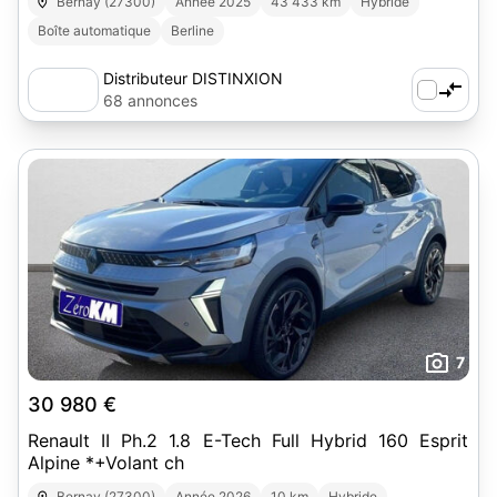
Bernay (27300)
Année 2025
43 433 km
Hybride
Boîte automatique
Berline
Distributeur DISTINXION
68 annonces
7
30 980 €
Renault II Ph.2 1.8 E-Tech Full Hybrid 160 Esprit
Alpine *+Volant ch
Bernay (27300)
Année 2026
10 km
Hybride