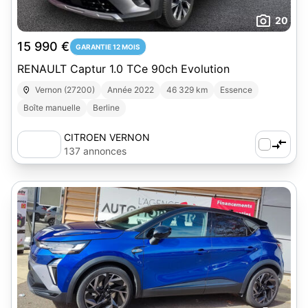
20
15 990 €
GARANTIE 12 MOIS
RENAULT Captur 1.0 TCe 90ch Evolution
Vernon (27200)
Année 2022
46 329 km
Essence
Boîte manuelle
Berline
CITROEN VERNON
137 annonces