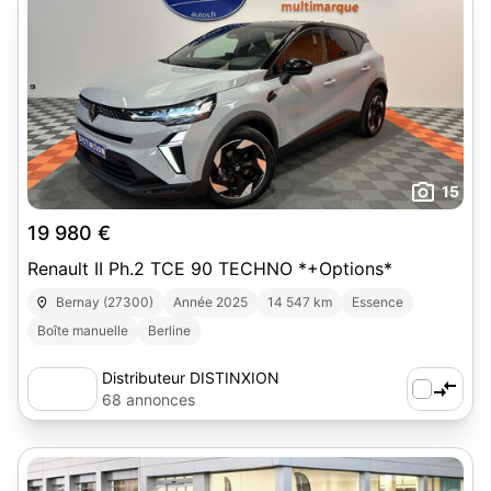
15
19 980 €
Renault II Ph.2 TCE 90 TECHNO *+Options*
Bernay (27300)
Année 2025
14 547 km
Essence
Boîte manuelle
Berline
Distributeur DISTINXION
68 annonces