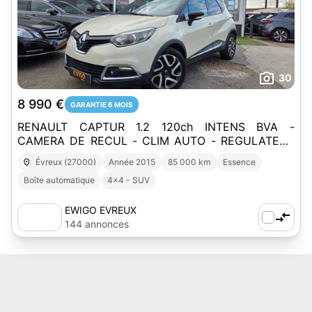
30
8 990 €
GARANTIE 6 MOIS
RENAULT CAPTUR 1.2 120ch INTENS BVA -
CAMERA DE RECUL - CLIM AUTO - REGULATEUR
DE VITESSE - PACK FAMILY
Évreux (27000)
Année 2015
85 000 km
Essence
Boîte automatique
4x4 - SUV
EWIGO EVREUX
144 annonces