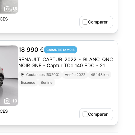
18
CES
Comparer
18 990 €
GARANTIE 12 MOIS
RENAULT CAPTUR 2022 - BLANC QNC
NOIR GNE - Captur TCe 140 EDC - 21
Coutances (50200)
Année 2022
45 148 km
Essence
Berline
19
CES
Comparer