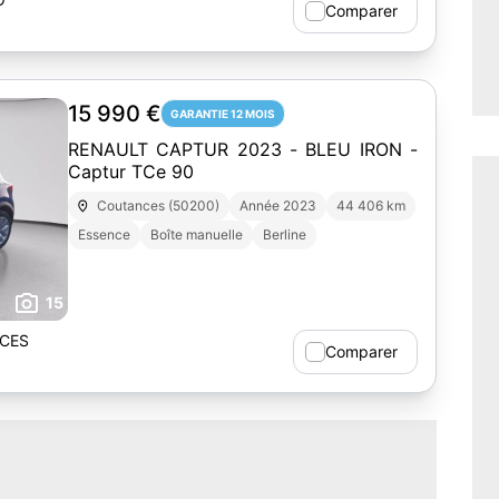
Comparer
15 990 €
GARANTIE 12 MOIS
RENAULT CAPTUR 2023 - BLEU IRON -
Captur TCe 90
Coutances (50200)
Année 2023
44 406 km
Essence
Boîte manuelle
Berline
15
CES
Comparer