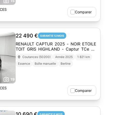
15
CES
Comparer
22 490 €
GARANTIE 12 MOIS
RENAULT CAPTUR 2025 - NOIR ETOILE
TOIT GRIS HIGHLAND - Captur TCe 90
ch
Coutances (50200)
Année 2025
1 821 km
Essence
Boîte manuelle
Berline
19
CES
Comparer
10 690 €
GARANTIE 6 MOIS