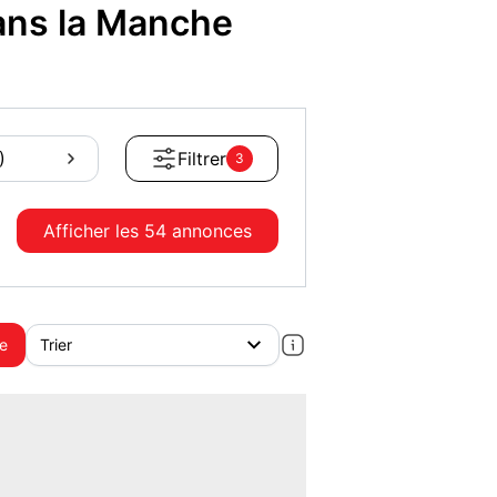
ans la Manche
)
Filtrer
3
Afficher les
54 annonces
te