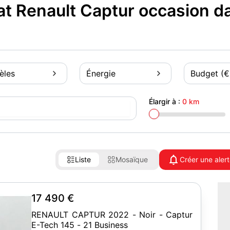
t Renault Captur occasion d
èles
Énergie
Budget (€
Élargir à :
0 km
Liste
Mosaïque
Créer une aler
17 490 €
RENAULT CAPTUR 2022 - Noir - Captur
E-Tech 145 - 21 Business