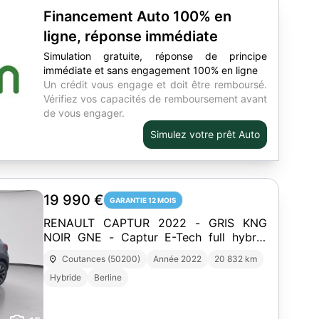
Financement Auto 100% en
ligne, réponse immédiate
Simulation gratuite, réponse de principe
immédiate et sans engagement 100% en ligne
Un crédit vous engage et doit être remboursé.
Vérifiez vos capacités de remboursement avant
de vous engager.
Simulez votre prêt Auto
19 990 €
GARANTIE 12 MOIS
RENAULT CAPTUR 2022 - GRIS KNG
NOIR GNE - Captur E-Tech full hybrid
145
Coutances (50200)
Année 2022
20 832 km
Hybride
Berline