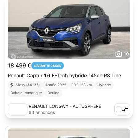
10
18 499 €
GARANTIE 2 MOIS
Renault Captur 1.6 E-Tech hybride 145ch RS Line
Mexy (54135)
Année 2022
102 123 km
Hybride
Boîte automatique
Berline
RENAULT LONGWY - AUTOSPHERE
63 annonces