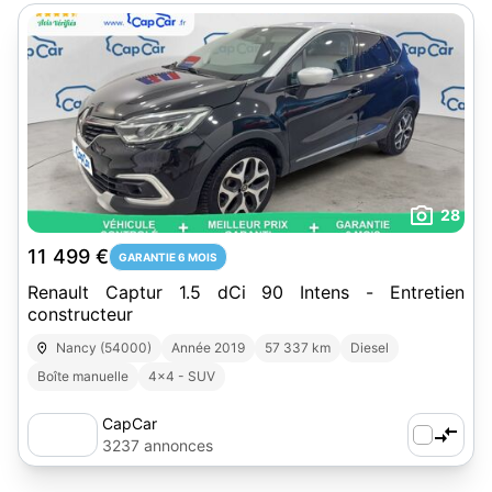
28
11 499 €
GARANTIE 6 MOIS
Renault Captur 1.5 dCi 90 Intens - Entretien
constructeur
Nancy (54000)
Année 2019
57 337 km
Diesel
Boîte manuelle
4x4 - SUV
CapCar
3237 annonces