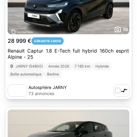
10
28 999 €
GARANTIE 2 MOIS
Renault Captur 1.8 E-Tech full hybrid 160ch esprit
Alpine - 25
JARNY (54800)
Année 2026
7 185 km
Hybride
Boîte automatique
Berline
Autosphère JARNY
73 annonces