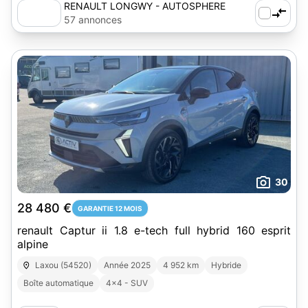
RENAULT LONGWY - AUTOSPHERE
57 annonces
30
28 480 €
GARANTIE 12 MOIS
renault Captur ii 1.8 e-tech full hybrid 160 esprit
alpine
Laxou (54520)
Année 2025
4 952 km
Hybride
Boîte automatique
4x4 - SUV