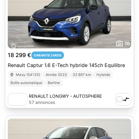
10
18 299 €
GARANTIE 2 MOIS
Renault Captur 1.6 E-Tech hybride 145ch Equilibre
Mexy (54135)
Année 2023
32 897 km
Hybride
Boîte automatique
Berline
RENAULT LONGWY - AUTOSPHERE
57 annonces