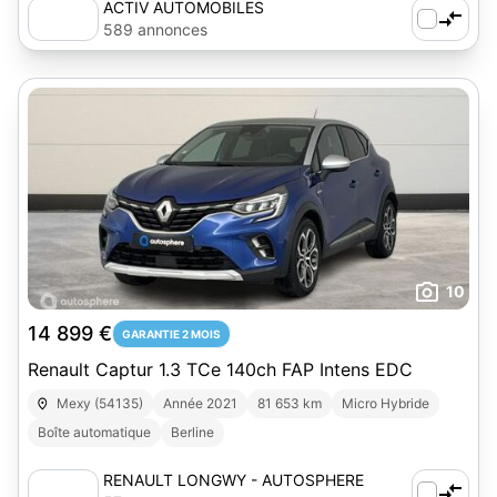
ACTIV AUTOMOBILES
589 annonces
10
14 899 €
GARANTIE 2 MOIS
Renault Captur 1.3 TCe 140ch FAP Intens EDC
Mexy (54135)
Année 2021
81 653 km
Micro Hybride
Boîte automatique
Berline
RENAULT LONGWY - AUTOSPHERE