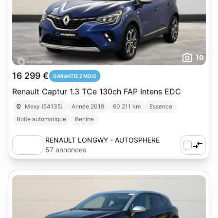
10
16 299 €
GARANTIE 2 MOIS
Renault Captur 1.3 TCe 130ch FAP Intens EDC
Mexy (54135)
Année 2019
60 211 km
Essence
Boîte automatique
Berline
RENAULT LONGWY - AUTOSPHERE
57 annonces