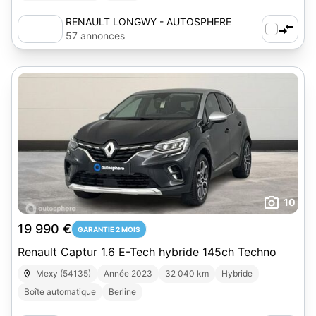
RENAULT LONGWY - AUTOSPHERE
57 annonces
10
19 990 €
GARANTIE 2 MOIS
Renault Captur 1.6 E-Tech hybride 145ch Techno
Mexy (54135)
Année 2023
32 040 km
Hybride
Boîte automatique
Berline