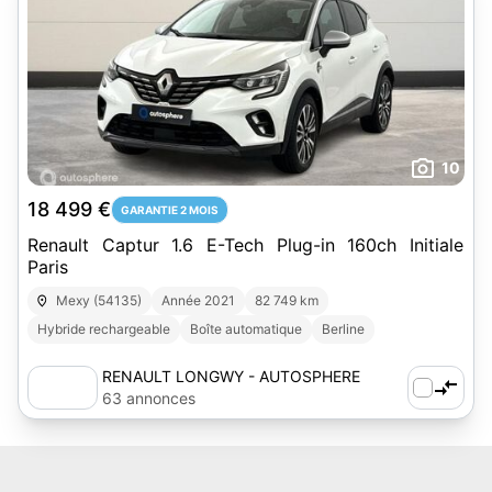
10
18 499 €
GARANTIE 2 MOIS
Renault Captur 1.6 E-Tech Plug-in 160ch Initiale
Paris
Mexy (54135)
Année 2021
82 749 km
Hybride rechargeable
Boîte automatique
Berline
RENAULT LONGWY - AUTOSPHERE
63 annonces