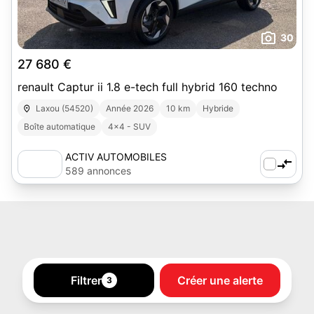
30
27 680 €
renault Captur ii 1.8 e-tech full hybrid 160 techno
Laxou (54520)
Année 2026
10 km
Hybride
Boîte automatique
4x4 - SUV
ACTIV AUTOMOBILES
589 annonces
Filtrer
Créer une alerte
3