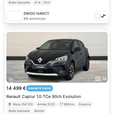
Boîte manuelle
4x4 - SUV
EWIGO NANCY
89 annonces
10
14 499 €
GARANTIE 2 MOIS
Renault Captur 1.0 TCe 90ch Evolution
Mexy (54135)
Année 2023
77 969 km
Essence
Boîte manuelle
Berline