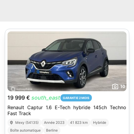
10
19 999 €
south_east
GARANTIE 2 MOIS
Renault Captur 1.6 E-Tech hybride 145ch Techno
Fast Track
Mexy (54135)
Année 2023
41 823 km
Hybride
Boîte automatique
Berline