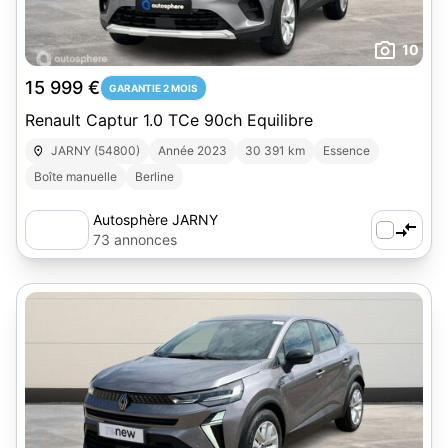
10
15 999 €
GARANTIE 2 MOIS
Renault Captur 1.0 TCe 90ch Equilibre
JARNY (54800)
Année 2023
30 391 km
Essence
Boîte manuelle
Berline
Autosphère JARNY
73 annonces