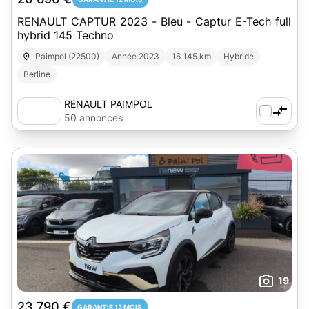
RENAULT CAPTUR 2023 - Bleu - Captur E-Tech full
hybrid 145 Techno
Paimpol (22500)
Année 2023
16 145 km
Hybride
Berline
RENAULT PAIMPOL
50 annonces
19
23 790 €
GARANTIE 12 MOIS