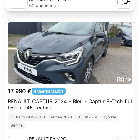
50 annonces
19
17 990 €
GARANTIE 12 MOIS
RENAULT CAPTUR 2024 - Bleu - Captur E-Tech full
hybrid 145 Techno
Paimpol (22500)
Année 2024
43 602 km
Hybride
Berline
RENAULT PAIMPOL