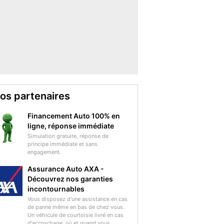
os partenaires
Financement Auto 100% en
ligne, réponse immédiate
Simulation gratuite, réponse de
principe immédiate et sans
engagement.
Assurance Auto AXA -
Découvrez nos garanties
incontournables
Vous disposez d'une assistance en cas
de panne même en bas de chez vous.
Un véhicule de courtoisie livré en cas
d'accrochage, où et quand vous