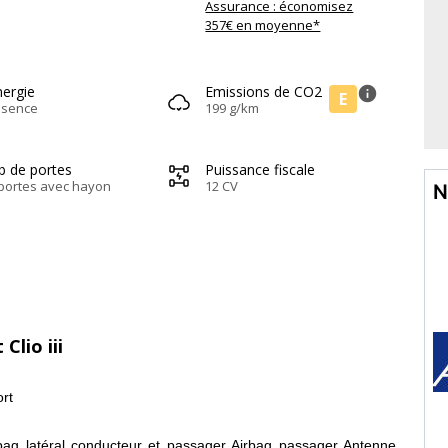
Assurance : économisez
357€ en moyenne*
nergie
Emissions de CO2
info
E
ssence
199 g/km
b de portes
Puissance fiscale
portes avec hayon
12 CV
N
Clio iii
rt
rbag latéral conducteur et passager Airbag passager Antenne