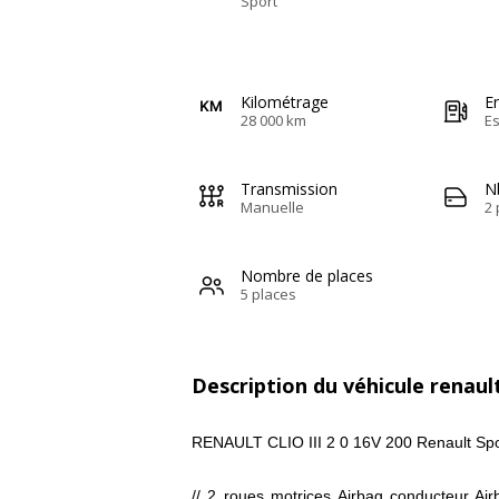
Sport
Kilométrage
E
28 000 km
E
Transmission
N
Manuelle
2 
Nombre de places
5 places
Description du véhicule renault 
RENAULT CLIO III 2 0 16V 200 Renault Spo
// 2 roues motrices Airbag conducteur Ai