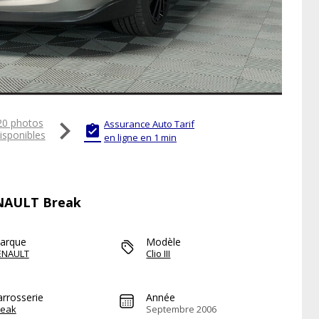

20 photos
Assurance Auto Tarif

isponibles
en ligne en 1 min
ENAULT Break
arque
Modèle
ENAULT
Clio III
arrosserie
Année
reak
Septembre 2006