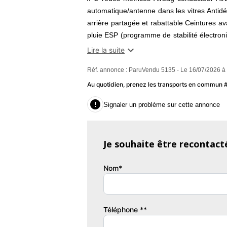
automatique/antenne dans les vitres Antid
arrière partagée et rabattable Ceintures a
pluie ESP (programme de stabilité électroni
enfant Jantes/roues en alliage léger 17 L

Lire la suite
Peinture laquée / opaque Phares antibroui
Réf. annonce : ParuVendu 5135 - Le 16/07/2026 à
dégivrants Rétroviseurs extérieurs électr
réglage lombaire Système anti bloquage (A
Au quotidien, prenez les transports en commun
cuir Volant réglable manuellement

Signaler un problème sur cette annonce
// ENTRETIEN COMPLET
- DERNIER ENTRETIEN + DISTRIBUTION 
Je souhaite être recontact
- BOITE DE VITESSE ET EMBRAYAGE CH
- 2EME MAIN
Nom*
- ORIGINE FRANCE
- TRÈS BON ÉTAT Prix affiché hors frais 
nos annonces merci de nous contacter le d
sur notre site internet Transakauto Trans
Téléphone **
particuliers Véhicule visible uniquement 