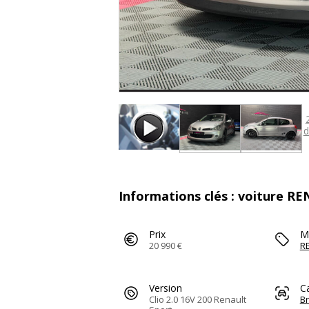
d
Informations clés : voiture R
Prix
M
20 990 €
R
Version
C
Clio 2.0 16V 200 Renault
B