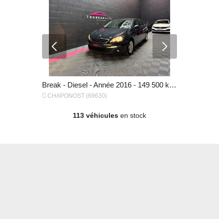
Break - Essence - Année 2015 - 182 000 km, 7 490 €
Break - Diesel - Année 2016 - 149 500 km, 6 490 €


CHAPONOST (69630)
CHAPONOST
113 véhicules
en stock