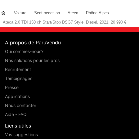
Voiture
Seat occasion
Ateca
Rhône-Alpes
Ateca 2.0 TDI 150 ch Start/Stop DSG7 Style, Diesel, 2021, 20 990 €
A propos de ParuVendu
Qui sommes-nous?
Nos solutions pour les pros
Recrutement
Témoignages
Presse
Applications
Nous contacter
Aide - FAQ
Liens utiles
Vos suggestions