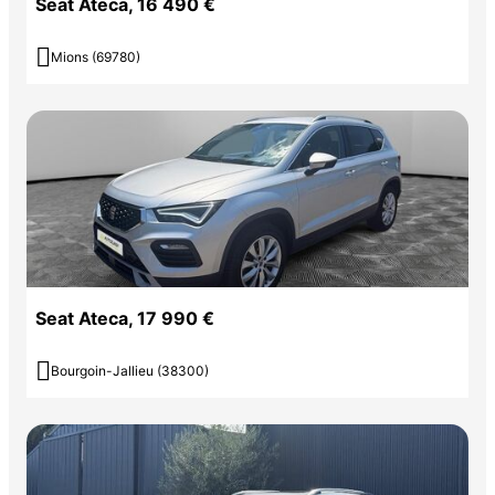
Seat Ateca, 16 490 €

Mions (69780)
Seat Ateca, 17 990 €

Bourgoin-Jallieu (38300)