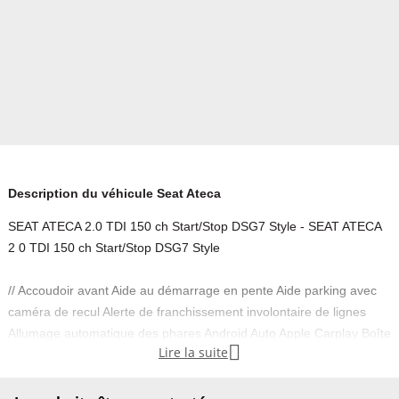
Description du véhicule Seat Ateca
SEAT ATECA 2.0 TDI 150 ch Start/Stop DSG7 Style - SEAT ATECA
2 0 TDI 150 ch Start/Stop DSG7 Style
// Accoudoir avant Aide au démarrage en pente Aide parking avec
caméra de recul Alerte de franchissement involontaire de lignes
Allumage automatique des phares Android Auto Apple Carplay Boîte

Lire la suite
automatique 7 vitesses Clignotant Led Climatisation automatique
bizone Détecteur de luminosité Détecteur pluie Ecran tactile Essuie-
glaces automatiques Feux ar à LED Feux avant LED Feux de