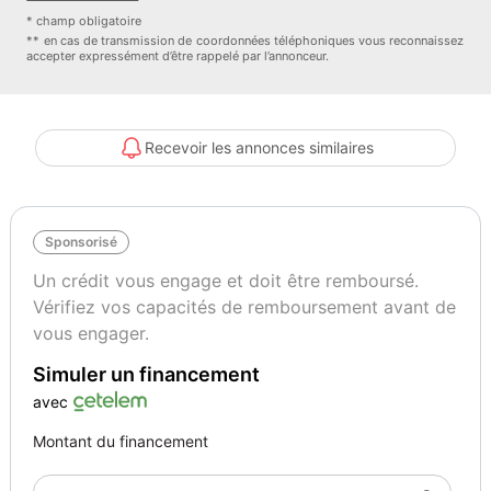
factures d'entretien -Véhicule nettoyé intérieur et extérieur par
* champ obligatoire
préparateur pro pour la vente -Gestion des démarches
** en cas de transmission de coordonnées téléphoniques vous reconnaissez
accepter expressément d’être rappelé par l’annonceur.
administratives et dossier de carte grise
_________________________ Nos services : Gestion des
formalités administratives et demande de carte grise Livraison
possible dans toute la France Prestations 100% Personnalisables
Recevoir les annonces similaires
(traitement céramique lustrage carrosserie vitres teintées …) Chez
TransakAuto Lyon Ouest c'est aussi un large choix de véhicules !!
Demandez conseil à l'un de nos conseillers !
Sponsorisé
____________________________ TRANSAKAUTO LYON OUEST
12 RUE DE LA PIERRE BLEUE 69630 CHAPONOST
Un crédit vous engage et doit être remboursé.
___________________________
Vérifiez vos capacités de remboursement avant de
vous engager.
Couleur
Vignette Crit’Air
Simuler un financement
BLANC
2
avec
Montant du financement