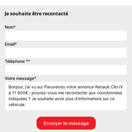
Garantie mécanique
Je souhaite être recontacté
6 mois
Nom*
Email*
Téléphone **
Votre message*