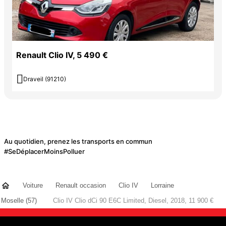
Renault Clio IV, 5 490 €

Draveil (91210)
Au quotidien, prenez les transports en commun
#SeDéplacerMoinsPolluer
Voiture
Renault occasion
Clio IV
Lorraine
Moselle (57)
Clio IV Clio dCi 90 E6C Limited, Diesel, 2018, 11 900 €