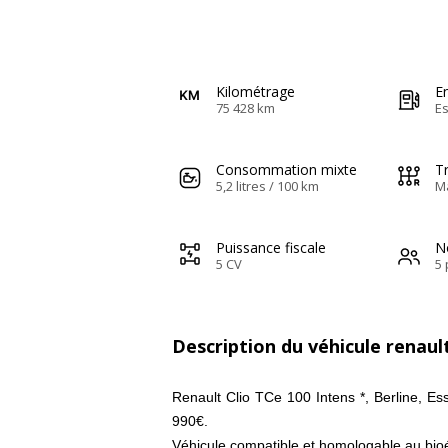
Kilométrage
E
75 428 km
E
Consommation mixte
T
5,2 litres / 100 km
M
Puissance fiscale
N
5 CV
5 
Description du véhicule renault
Renault Clio TCe 100 Intens *, Berline, Es
990€.
Véhicule compatible et homologable au bioé