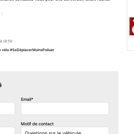
 :
à 16:50
u le vélo #SeDéplacerMoinsPolluer
eur
é
ur
Email*
Motif de contact