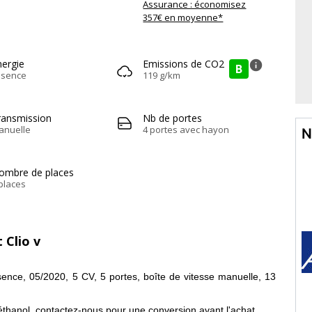
Assurance : économisez
357€ en moyenne*
nergie
Emissions de CO2
info
B
ssence
119 g/km
ransmission
Nb de portes
anuelle
4 portes avec hayon
N
ombre de places
places
 Clio v
sence, 05/2020, 5 CV, 5 portes, boîte de vitesse manuelle, 13
thanol, contactez-nous pour une conversion avant l'achat.