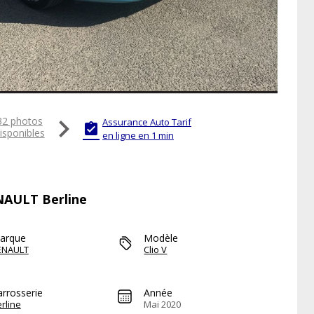

32 photos
Assurance Auto Tarif

isponibles
en ligne en 1 min
ENAULT Berline
arque
Modèle
ENAULT
Clio V
arrosserie
Année
rline
Mai 2020