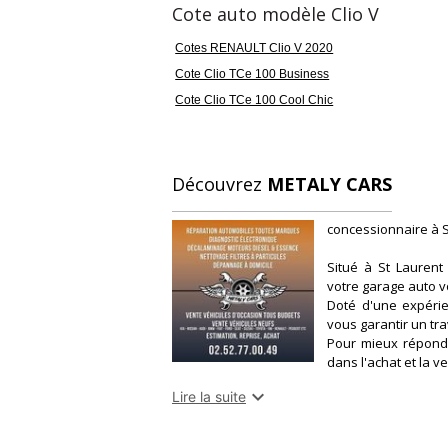
Cote auto modèle Clio V
- Ambiance Noire (bandeau planche de bord
Cotes RENAULT Clio V 2020
Couleur
Pu
Bleu clair
1
Cote Clio TCe 100 Business
Cote Clio TCe 100 Cool Chic
Etat du véhicule
G
Irréprochable
6 
Découvrez
METALY CARS
concessionnaire à S
Situé à St Laurent
votre garage auto 
Doté d'une expérie
vous garantir un tra
Pour mieux répondr
dans l'achat et la v

Lire la suite
Metaly Cars vous in
en vente.
Combinant pr