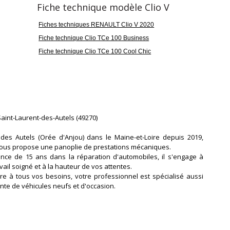
Fiche technique modèle Clio V
, entourage de console centrale et panneaux de portes)
Fiches techniques RENAULT Clio V 2020
issance réelle
Vignette Crit'Air
00
1
Fiche technique Clio TCe 100 Business
Fiche technique Clio TCe 100 Cool Chic
arantie mécanique
mois
aint-Laurent-des-Autels (49270)
 des Autels (Orée d'Anjou) dans le Maine-et-Loire depuis 2019,
vous propose une panoplie de prestations mécaniques.
nce de 15 ans dans la réparation d'automobiles, il s'engage à
vail soigné et à la hauteur de vos attentes.
e à tous vos besoins, votre professionnel est spécialisé aussi
ente de véhicules neufs et d'occasion.
vite à découvrir les différents marques et modèles de véhicules