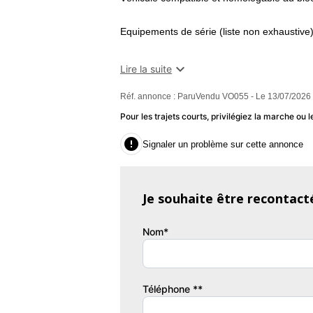
Equipements de série (liste non exhaustive)
Conduite :

Lire la suite
- Direction assistée
Réf. annonce : ParuVendu VO055 - Le 13/07/2026 
- Démarrage sans clé
- Limiteur et régulateur de vitesse
Pour les trajets courts, privilégiez la marche o
- Aide au démarrage en côte

Signaler un problème sur cette annonce
- Arrêt et redémarrage automatique du mot
- Frein de stationnement électrique
- Commande Mode ECO
Je souhaite être recontact
- Siège conducteur réglable en hauteur
- Volant réglable en profondeur et en haute
Nom*
Sécurité
- ABS
- EBD
Téléphone **
- Aide au freinage d'urgence