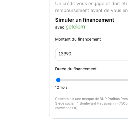
Un crédit vous engage et doit êtr
- Boîte à gant fermée
remboursement avant de vous en
- Climatisation automatique
- Lunette AR dégivrante
Simuler un financement
- Prise 12V
avec
- Verrouillage centralisé à distance
- Verrouillage automatique des portes en ro
Montant du financement
- Vitres avant et arrière électriques
Audio - télécommunications :
- Prise auxiliaire de connexion audio et pri
Durée du financement
- Commandes du système audio au volant
- Auto radio numérique DAB, fonction MP3
- Ecran tactile
12
mois
Cetelem est une marque de BNP Paribas Perso
Les Petits + qui font la différence sur ce véh
Siège social : 1 Boulevard Haussmann - 75009
- Jantes alliage 17" Viva Stella diamantée n
(www.orias.fr).
- Pack City 360
- Carnet d'entretien
- Pack Perso Noir