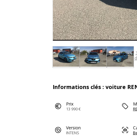
d
Informations clés : voiture R
Prix
M
13 990 €
R
Version
C
INTENS
Be