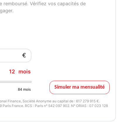
e remboursé. Vérifiez vos capacités de
gager.
ulant
€
se USB
12
mois
Simuler ma mensualité
84
mois
nal Finance, Société Anonyme au capital de : 617 279 915 €.
icule :
 Paris France. RCS : Paris n° 542 097 902. N° ORIAS : 07 023 128
oir