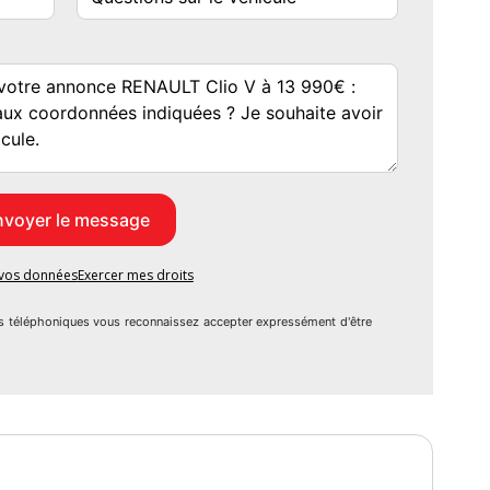
e vos données
Exercer mes droits
, phares avant
s téléphoniques vous reconnaissez accepter expressément d'être
extérieur
vrants