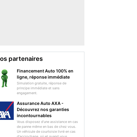
os partenaires
Financement Auto 100% en
ligne, réponse immédiate
Simulation gratuite, réponse de
principe immédiate et sans
engagement.
Assurance Auto AXA -
Découvrez nos garanties
incontournables
Vous disposez d'une assistance en cas
de panne même en bas de chez vous.
Un véhicule de courtoisie livré en cas
d'accrochage, où et quand vous