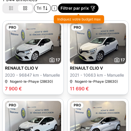
Tri
Filtrer par prix
Indiquez votre budget max
PRO
PRO
17
17
RENAULT CLIO V
RENAULT CLIO V
2020 - 96847 km - Manuelle
2021 - 10663 km - Manuelle
Nogent-le-Phaye (28630)
Nogent-le-Phaye (28630)
7 900 €
11 690 €
PRO
PRO