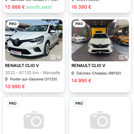
15 988 €
south_east
16 390 €
PRO
PRO
15
5
RENAULT CLIO V
RENAULT CLIO V
2022 - 87120 km - Manuelle
Décines-Charpieu (69150)
Portet-sur-Garonne (31120)
14 990 €
10 990 €
PRO
PRO