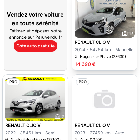
Vendez votre voiture
en toute sérénité
Estimez et déposez votre
17
annonce sur ParuVendu.fr
RENAULT CLIO V
Cote auto gratuite
2024 - 54764 km - Manuelle
Nogent-le-Phaye (28630)
14 690 €
PRO
PRO
2
RENAULT CLIO V
RENAULT CLIO V
2022 - 35461 km - Semi
2023 - 37469 km - Auto
auto
Nanteuil-lès-Meaux (77100)
Arles (13200)