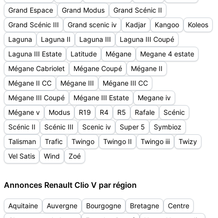
Grand Espace
Grand Modus
Grand Scénic II
Grand Scénic III
Grand scenic iv
Kadjar
Kangoo
Koleos
Laguna
Laguna II
Laguna III
Laguna III Coupé
Laguna III Estate
Latitude
Mégane
Megane 4 estate
Mégane Cabriolet
Mégane Coupé
Mégane II
Mégane II CC
Mégane III
Mégane III CC
Mégane III Coupé
Mégane III Estate
Megane iv
Mégane v
Modus
R19
R4
R5
Rafale
Scénic
Scénic II
Scénic III
Scenic iv
Super 5
Symbioz
Talisman
Trafic
Twingo
Twingo II
Twingo iii
Twizy
Vel Satis
Wind
Zoé
Annonces Renault Clio V par région
Aquitaine
Auvergne
Bourgogne
Bretagne
Centre