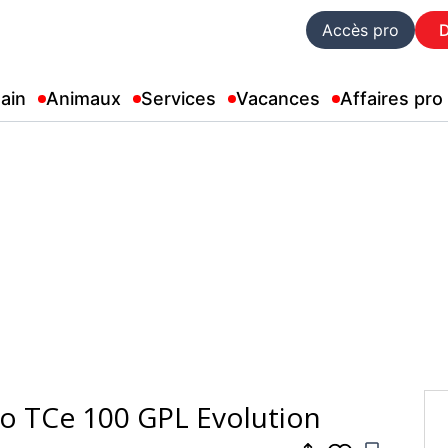
Accès pro
ain
Animaux
Services
Vacances
Affaires pro
io TCe 100 GPL Evolution