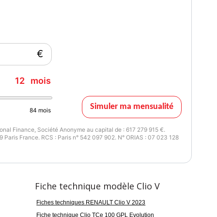
oir
€
12
mois
Simuler ma mensualité
84
mois
neuse en force de "C"
nal Finance, Société Anonyme au capital de : 617 279 915 €.
2'' et compteurs analogiques
 Paris France. RCS : Paris n° 542 097 902. N° ORIAS : 07 023 128
ction piétons (AEBS City + Inter Urbain + Piéton)
étons et cyclistes (AEBS City + Inter Urbain+ Piéton)
écté avec écran 7" avec Navigation et Radio Numérique DAB
 recherche avec Google, info trafic live et auto update
Fiche technique modèle Clio V
Fiches techniques RENAULT Clio V 2023
gnette Crit'Air
Couleur intérieur
HARMO1
Fiche technique Clio TCe 100 GPL Evolution