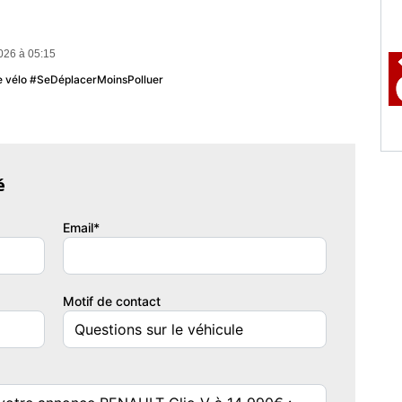
026 à 05:15
u le vélo #SeDéplacerMoinsPolluer
é
Email*
Motif de contact