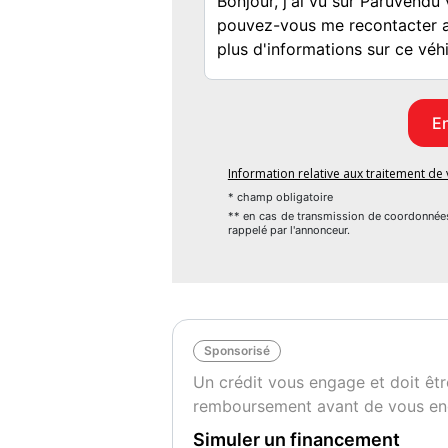
- Aide au démarrage en côte
- Aide au parking AR
- Airbag passager déconnectable
- Airbags frontaux
- Airbags latéraux AV
- Alerte de survitesse
- Allumage automatique des essuie-glaces
Information relative aux traitement d
- Appuie-têtes AR
* champ obligatoire
- Assistance au freinage d'urgence (A.F.U.)
** en cas de transmission de coordonnée
rappelé par l'annonceur.
- Assistant maintien de voie
- Bandeau de planche de bord gris clair
- Climatisation manuelle
- Clé 3 boutons
- Décor Extérieur Chrome
Sponsorisé
- Eclairage AV et AR Full LED Pure Vision
Un crédit vous engage et doit êtr
- Feux AR avec signature à LED
remboursement avant de vous en
- Feux de stop à LED
- Filet de rangement
Simuler un financement