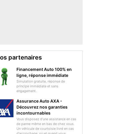
os partenaires
Financement Auto 100% en
ligne, réponse immédiate
Simulation gratuite, réponse de
principe immédiate et sans
engagement.
Assurance Auto AXA -
Découvrez nos garanties
incontournables
Vous disposez d'une assistance en cas
de panne même en bas de chez vous.
Un véhicule de courtoisie livré en cas
d'accrochage, où et quand vous