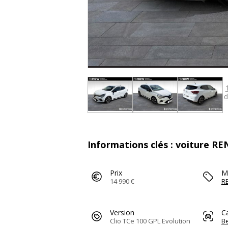
d
Informations clés : voiture R
Prix
M
14 990 €
R
Version
C
Clio TCe 100 GPL Evolution
Be