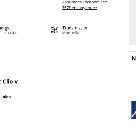
Assurance : économisez
357€ en moyenne*
nergie
Transmission
PL ou GNL
Manuelle
N
 Clio v
lution