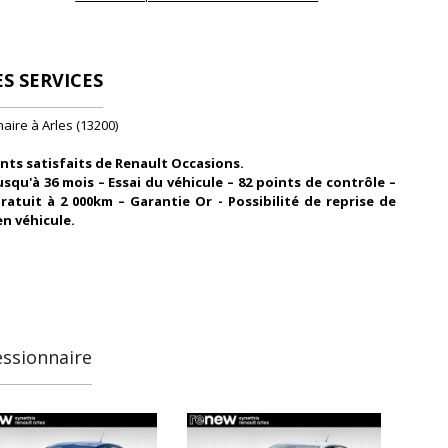
S SERVICES
aire à Arles (13200)
ents satisfaits de Renault Occasions.
usqu'à 36 mois – Essai du véhicule – 82 points de contrôle –
ratuit à 2 000km – Garantie Or - Possibilité de reprise de
en véhicule.
quipe de Renault ARLES vous donne rendez-vous dans ses
é Avenue de la Libération à l'entrée nord d'Arles !".
essionnaire