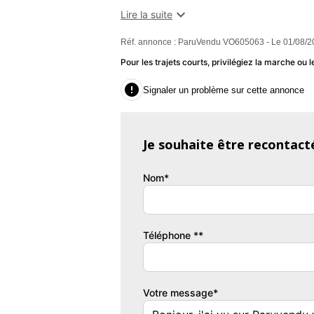
- Carrosserie : Berline CV

Lire la suite
- Nbr portes : 5
Réf. annonce : ParuVendu VO605063 - Le 01/08/2
- Energie : Essence ou gaz
- Type de boite : Manuelle
Pour les trajets courts, privilégiez la marche o
- Couleur extérieure : BLANC GLACIER

Signaler un problème sur cette annonce
- Couleur intérieure : HARMO1
- Taux d'émission de CO2 : 110
- Kilométrage : 37235
Je souhaite être recontact
Dimension - Masse :
Nom*
- Longueur : 4050 cm
- Largeur : 1798 cm
- Hauteur : 1440 cm
- Empattement : 2583 cm
Téléphone **
- Volume : 284 L
- Vide : 1150
- Utile : 479
Votre message*
Liste des équipements :