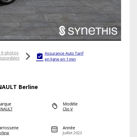

19 photos
Assurance Auto Tarif

isponibles
en ligne en 1 min
ENAULT Berline
arque
Modèle
ENAULT
Clio V
arrosserie
Année
rline
Juillet 2023