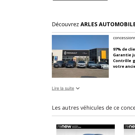
Garantie mécanique
12 mois
Découvrez
ARLES AUTOMOBILE
concessionn
97% de cli
Garantie j
Contrôle g
votre anci
Toute l'é

Lire la suite
locaux situ
Les autres véhicules de ce conc