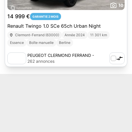
10
14 999 €
GARANTIE 2 MOIS
Renault Twingo 1.0 SCe 65ch Urban Night
Clermont-Ferrand (63000)
Année 2024
11 301 km
Essence
Boîte manuelle
Berline
PEUGEOT CLERMOND FERRAND -
AUTOSPHERE
262 annonces