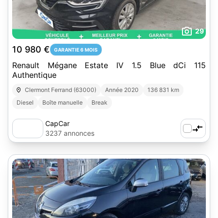
29
10 980 €
GARANTIE 6 MOIS
Renault Mégane Estate IV 1.5 Blue dCi 115
Authentique
Clermont Ferrand (63000)
Année 2020
136 831 km
Diesel
Boîte manuelle
Break
CapCar
3237 annonces