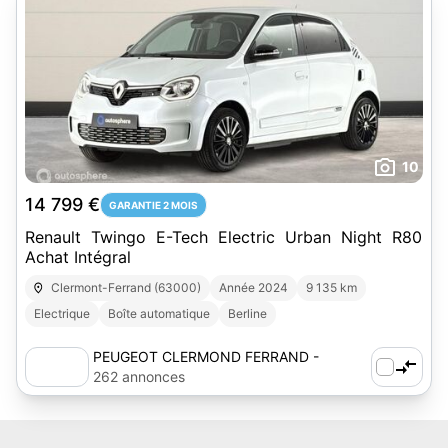
10
14 799 €
GARANTIE 2 MOIS
Renault Twingo E-Tech Electric Urban Night R80
Achat Intégral
Clermont-Ferrand (63000)
Année 2024
9 135 km
Electrique
Boîte automatique
Berline
PEUGEOT CLERMOND FERRAND -
AUTOSPHERE
262 annonces