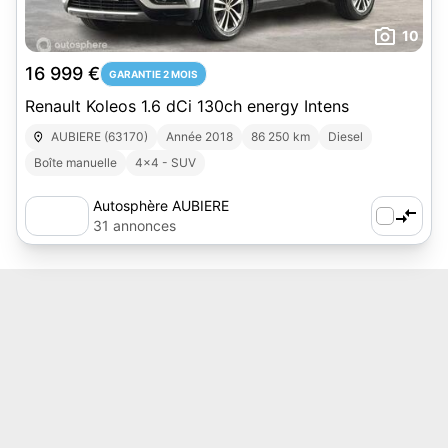
10
16 999 €
GARANTIE 2 MOIS
Renault Koleos 1.6 dCi 130ch energy Intens
AUBIERE (63170)
Année 2018
86 250 km
Diesel
Boîte manuelle
4x4 - SUV
Autosphère AUBIERE
31 annonces