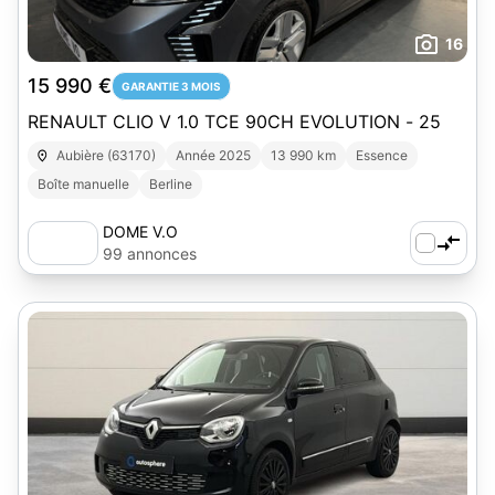
16
15 990 €
GARANTIE 3 MOIS
RENAULT CLIO V 1.0 TCE 90CH EVOLUTION - 25
Aubière (63170)
Année 2025
13 990 km
Essence
Boîte manuelle
Berline
DOME V.O
99 annonces