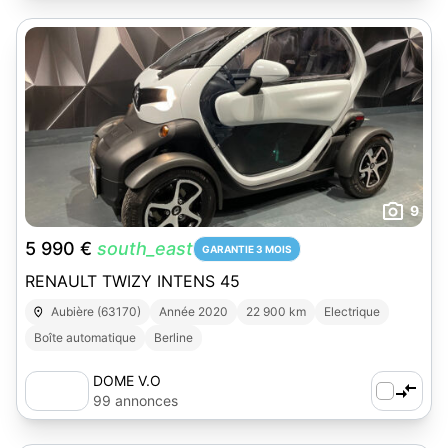
9
5 990 €
south_east
GARANTIE 3 MOIS
RENAULT TWIZY INTENS 45
Aubière (63170)
Année 2020
22 900 km
Electrique
Boîte automatique
Berline
DOME V.O
99 annonces