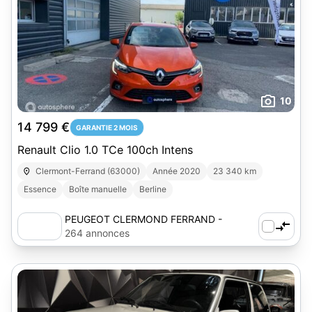
10
14 799 €
GARANTIE 2 MOIS
Renault Clio 1.0 TCe 100ch Intens
Clermont-Ferrand (63000)
Année 2020
23 340 km
Essence
Boîte manuelle
Berline
PEUGEOT CLERMOND FERRAND -
AUTOSPHERE
264 annonces