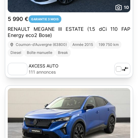
10
5 990 €
GARANTIE 3 MOIS
RENAULT MEGANE III ESTATE (1.5 dCi 110 FAP
Energy eco2 Bose)
Cournon-d'Auvergne (63800)
Année 2015
199 750 km
Diesel
Boîte manuelle
Break
AXCESS AUTO
111 annonces