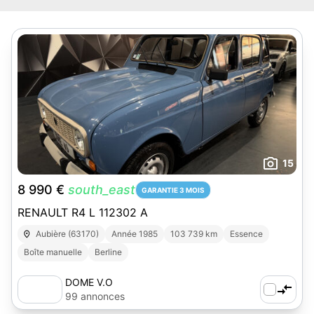
15
8 990 €
south_east
GARANTIE 3 MOIS
RENAULT R4 L 112302 A
Aubière (63170)
Année 1985
103 739 km
Essence
Boîte manuelle
Berline
DOME V.O
99 annonces