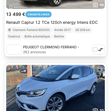
10
13 499 €
GARANTIE 2 MOIS
Renault Captur 1.2 TCe 120ch energy Intens EDC
Clermont-Ferrand (63000)
Année 2017
28 208 km
Essence
Boîte automatique
Berline
PEUGEOT CLERMOND FERRAND -
AUTOSPHERE
262 annonces
10