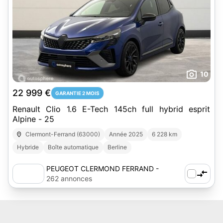
10
22 999 €
GARANTIE 2 MOIS
Renault Clio 1.6 E-Tech 145ch full hybrid esprit
Alpine - 25
Clermont-Ferrand (63000)
Année 2025
6 228 km
Hybride
Boîte automatique
Berline
PEUGEOT CLERMOND FERRAND -
AUTOSPHERE
262 annonces