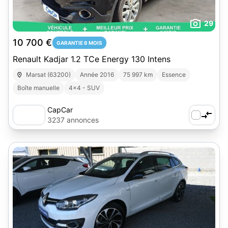
29
10 700 €
GARANTIE 6 MOIS
Renault Kadjar 1.2 TCe Energy 130 Intens
Marsat (63200)
Année 2016
75 997 km
Essence
Boîte manuelle
4x4 - SUV
CapCar
3237 annonces