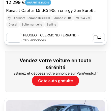
12 299 €
GARANTIE 2 MOIS
Renault Captur 1.5 dCi 90ch energy Zen Euro6c
Clermont-Ferrand (63000)
Année 2018
79 654 km
Diesel
Boîte manuelle
Berline
PEUGEOT CLERMOND FERRAND -
AUTOSPHERE
262 annonces
Vendez votre voiture en toute
sérénité
Estimez et déposez votre annonce sur ParuVendu.fr
Cote auto gratuite