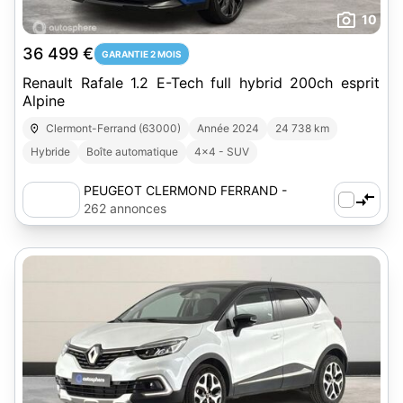
10
36 499 €
GARANTIE 2 MOIS
Renault Rafale 1.2 E-Tech full hybrid 200ch esprit
Alpine
Clermont-Ferrand (63000)
Année 2024
24 738 km
Hybride
Boîte automatique
4x4 - SUV
PEUGEOT CLERMOND FERRAND -
AUTOSPHERE
262 annonces