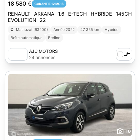
18 580 €
GARANTIE 12 MOIS
RENAULT ARKANA 1.6 E-TECH HYBRIDE 145CH
EVOLUTION -22
Malauzat (63200)
Année 2022
47 355 km
Hybride
Boîte automatique
Berline
AJC MOTORS
24 annonces
10