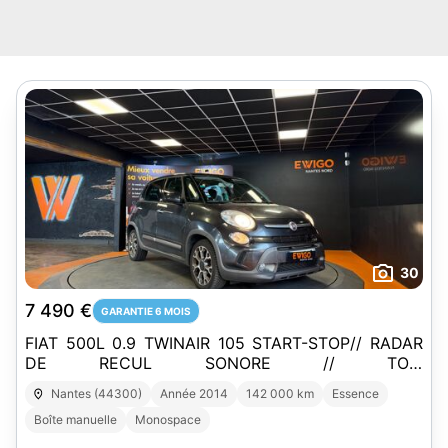
30
7 490 €
GARANTIE 6 MOIS
FIAT 500L 0.9 TWINAIR 105 START-STOP// RADAR
DE RECUL SONORE // TOIT
PANORAMIQUE//VERROUILLAGE CENTRALISÉ
Nantes (44300)
Année 2014
142 000 km
Essence
Boîte manuelle
Monospace