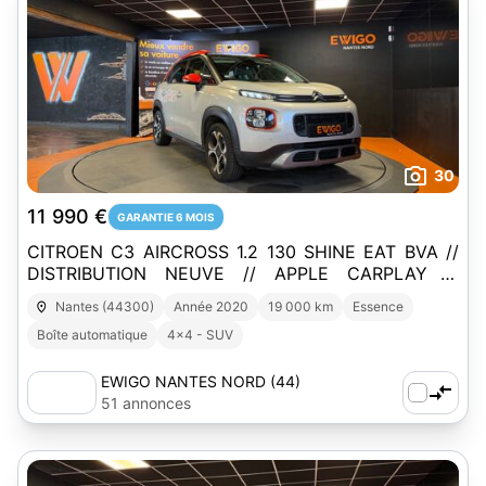
30
11 990 €
GARANTIE 6 MOIS
CITROEN C3 AIRCROSS 1.2 130 SHINE EAT BVA //
DISTRIBUTION NEUVE // APPLE CARPLAY //
CAMERA DE RECUL
Nantes (44300)
Année 2020
19 000 km
Essence
Boîte automatique
4x4 - SUV
EWIGO NANTES NORD (44)
51 annonces