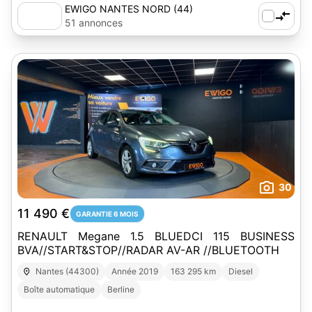
EWIGO NANTES NORD (44)
51 annonces
30
11 490 €
GARANTIE 6 MOIS
RENAULT Megane 1.5 BLUEDCI 115 BUSINESS
BVA//START&STOP//RADAR AV-AR //BLUETOOTH
Nantes (44300)
Année 2019
163 295 km
Diesel
Boîte automatique
Berline