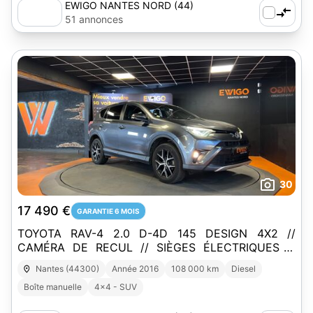
EWIGO NANTES NORD (44)
51 annonces
30
17 490 €
GARANTIE 6 MOIS
TOYOTA RAV-4 2.0 D-4D 145 DESIGN 4X2 //
CAMÉRA DE RECUL // SIÈGES ÉLECTRIQUES //
ATTELAGE
Nantes (44300)
Année 2016
108 000 km
Diesel
Boîte manuelle
4x4 - SUV