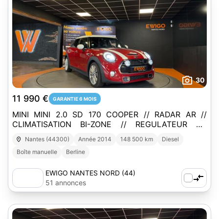
30
11 990 €
GARANTIE 6 MOIS
MINI MINI 2.0 SD 170 COOPER // RADAR AR //
CLIMATISATION BI-ZONE // REGULATEUR DE
VITESSE
Nantes (44300)
Année 2014
148 500 km
Diesel
Boîte manuelle
Berline
EWIGO NANTES NORD (44)
51 annonces