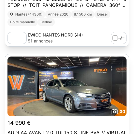
STOP // TOIT PANORAMIQUE // CAMÉRA 360° //
APPLE CARPLAY
Nantes (44300)
Année 2020
87 500 km
Diesel
Boîte manuelle
Berline
EWIGO NANTES NORD (44)
51 annonces
30
14 990 €
AUDI A4 AVANT 2.0 TDI 150 S LINE BVA // VIRTUAL