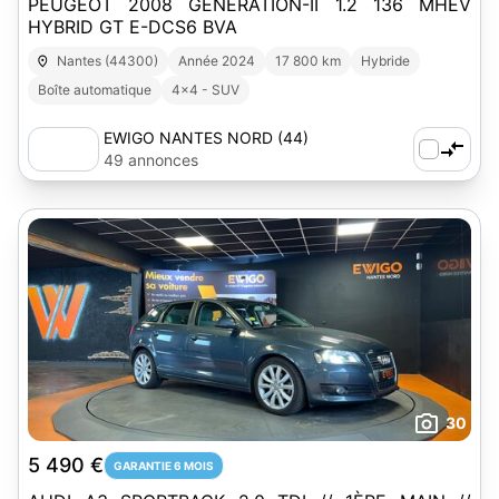
PEUGEOT 2008 GENERATION-II 1.2 136 MHEV
HYBRID GT E-DCS6 BVA
Nantes (44300)
Année 2024
17 800 km
Hybride
Boîte automatique
4x4 - SUV
EWIGO NANTES NORD (44)
49 annonces
30
5 490 €
GARANTIE 6 MOIS