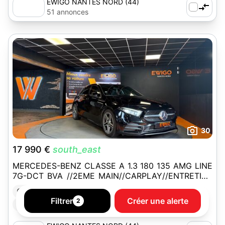
EWIGO NANTES NORD (44)
51 annonces
30
17 990 €
south_east
MERCEDES-BENZ CLASSE A 1.3 180 135 AMG LINE
7G-DCT BVA //2EME MAIN//CARPLAY//ENTRETIEN
MERCEDES
Nantes (44300)
Année 2019
128 800 km
Essence
Filtrer
Créer une alerte
2
Boîte automatique
Berline