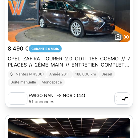
30
8 490 €
GARANTIE 6 MOIS
OPEL ZAFIRA TOURER 2.0 CDTI 165 COSMO // 7
PLACES // 2ÈME MAIN // ENTRETIEN COMPLET //
ATTELAGE
Nantes (44300)
Année 2011
188 000 km
Diesel
Boîte manuelle
Monospace
EWIGO NANTES NORD (44)
51 annonces