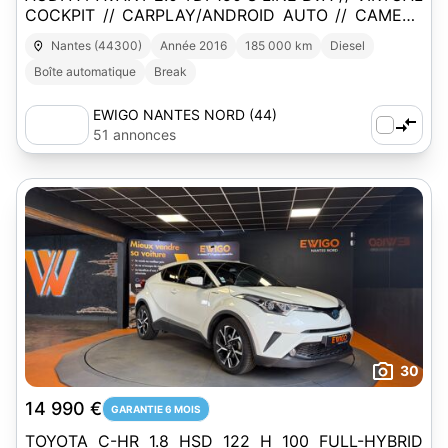
COCKPIT // CARPLAY/ANDROID AUTO // CAMERA
DE RECUL
Nantes (44300)
Année 2016
185 000 km
Diesel
Boîte automatique
Break
EWIGO NANTES NORD (44)
51 annonces
30
14 990 €
GARANTIE 6 MOIS
TOYOTA C-HR 1.8 HSD 122 H 100 FULL-HYBRID