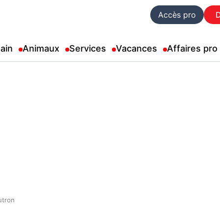
Accès pro
ain
Animaux
Services
Vacances
Affaires pro
utron