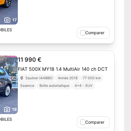
17
BILES
Comparer
11 990 €
FIAT 500X MY18 1.4 MultiAir 140 ch DCT
Sautron (44880)
Année 2018
77 000 km
Essence
Boîte automatique
4x4 - SUV
19
BILES
Comparer