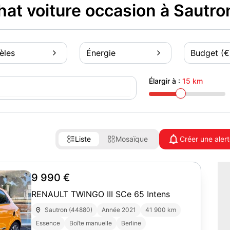
at voiture occasion à Sautr
èles
Énergie
Budget (€
Élargir à :
15 km
Liste
Mosaïque
Créer une aler
9 990 €
RENAULT TWINGO III SCe 65 Intens
Sautron (44880)
Année 2021
41 900 km
Essence
Boîte manuelle
Berline