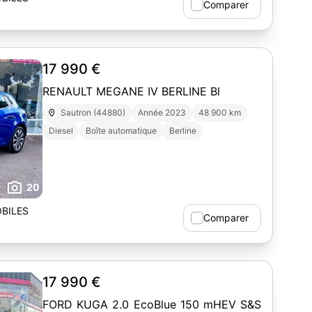
Comparer
17 990 €
RENAULT MEGANE IV BERLINE Bl
Sautron (44880)
Année 2023
48 900 km
Diesel
Boîte automatique
Berline
20
BILES
Comparer
17 990 €
FORD KUGA 2.0 EcoBlue 150 mHEV S&S