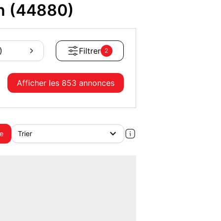
on (44880)
)
Filtrer
2
Afficher les
853 annonces
te