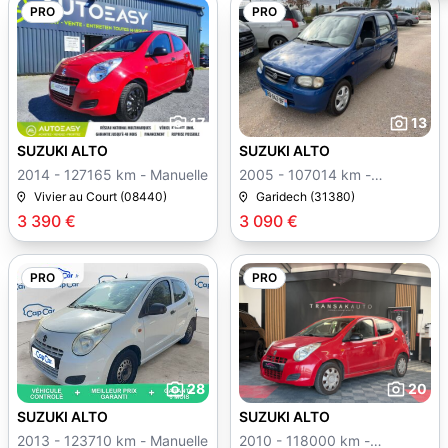
PRO
PRO
17
13
SUZUKI ALTO
SUZUKI ALTO
2014 - 127165 km - Manuelle
2005 - 107014 km -
Manuelle
Vivier au Court (08440)
Garidech (31380)
3 390 €
3 090 €
PRO
PRO
28
20
SUZUKI ALTO
SUZUKI ALTO
2013 - 123710 km - Manuelle
2010 - 118000 km -