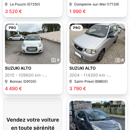
Manuelle
Le Pouzin (07250)
Dompierre-sur-Mer (17139)
3 520 €
1 990 €
PRO
PRO
9
8
SUZUKI ALTO
SUZUKI ALTO
2015 - 109600 km -
2004 - 114300 km -
Manuelle
Manuelle
Bonnac (09100)
Saint-Priest (69800)
4 490 €
3 790 €
Vendez votre voiture
en toute sérénité