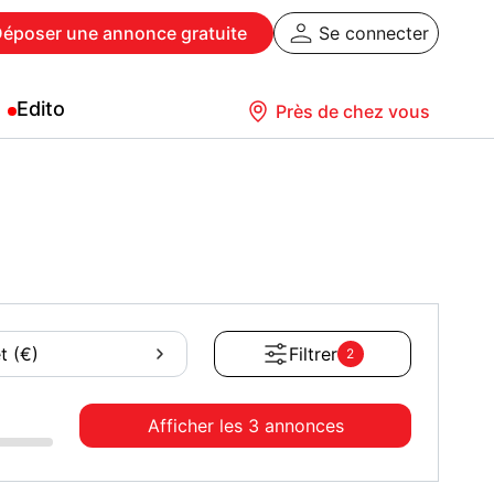
Déposer
une annonce gratuite
Se connecter
Edito
Près de chez vous
t (€)
Filtrer
2
Afficher les
3 annonces