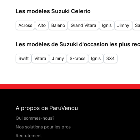
Les modèles Suzuki Celerio
Across
Alto
Baleno
Grand Vitara
Ignis
Jimny
Sa
Les modèles de Suzuki d'occasion les plus rec
Swift
Vitara
Jimny
S-cross
Ignis
SX4
A propos de ParuVendu
Qui sommes-nous?
Nos solutions pour les pros
Recrutement