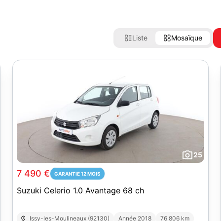
Liste
Mosaïque
25
7 490 €
GARANTIE 12 MOIS
Suzuki Celerio 1.0 Avantage 68 ch
Issy-les-Moulineaux (92130)
Année 2018
76 806 km