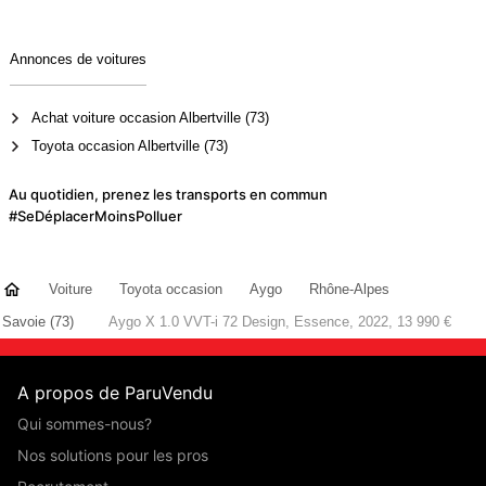
Annonces de voitures
Achat voiture occasion Albertville (73)
Toyota occasion Albertville (73)
Au quotidien, prenez les transports en commun
#SeDéplacerMoinsPolluer
Voiture
Toyota occasion
Aygo
Rhône-Alpes
Savoie (73)
Aygo X 1.0 VVT-i 72 Design, Essence, 2022, 13 990 €
A propos de ParuVendu
Qui sommes-nous?
Nos solutions pour les pros