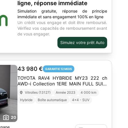
ligne, réponse immédiate
Simulation gratuite, réponse de principe
immédiate et sans engagement 100% en ligne
Un crédit vous engage et doit être remboursé.
Vérifiez vos capacités de remboursement avant
de vous engager.
Simulez votre prêt Auto
43 980 €
GARANTIE 12 MOIS
TOYOTA RAV4 HYBRIDE MY23 222 ch
AWD-i Collection 1ERE MAIN FULL SUIVI
TOYOTA GARANTIE MARCHEPIEDS TOIT
Vitrolles (13127)
Année 2023
4 000 km
OUVRANT PANO SONO JBL
Hybride
Boîte automatique
4x4 - SUV
20
gnane