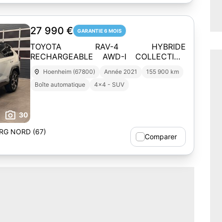
27 990 €
GARANTIE 6 MOIS
TOYOTA RAV-4 HYBRIDE
RECHARGEABLE AWD-I COLLECTION
PHEV
Hoenheim (67800)
Année 2021
155 900 km
Boîte automatique
4x4 - SUV
30
G NORD (67)
Comparer