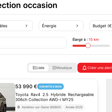
ection occasion
èles
Énergie
Budget (€
Élargir à :
15 km
Liste
Mosaïque
Créer une aler
53 990 €
GARANTIE 6 MOIS
Toyota Rav4 2.5 Hybride Rechargeable
306ch Collection AWD-i MY25
Asnières-sur-Seine (92600)
Année 2025