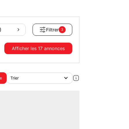
)
Filtrer
3
Afficher les
17 annonces
te