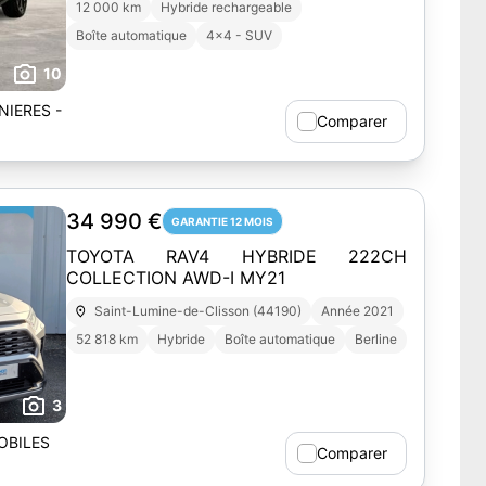
12 000 km
Hybride rechargeable
Boîte automatique
4x4 - SUV
10
NIERES -
Comparer
34 990 €
GARANTIE 12 MOIS
TOYOTA RAV4 HYBRIDE 222CH
COLLECTION AWD-I MY21
Saint-Lumine-de-Clisson (44190)
Année 2021
52 818 km
Hybride
Boîte automatique
Berline
3
OBILES
Comparer