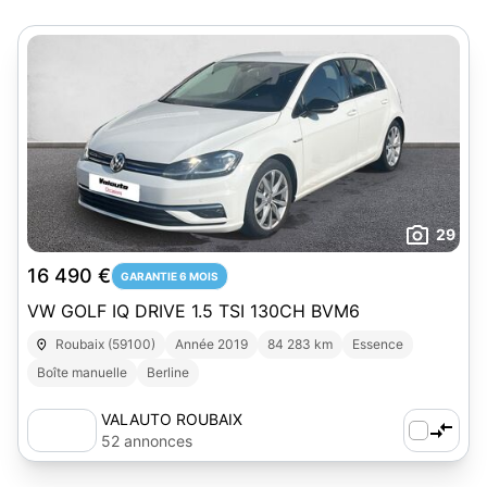
29
16 490 €
GARANTIE 6 MOIS
VW GOLF IQ DRIVE 1.5 TSI 130CH BVM6
Roubaix (59100)
Année 2019
84 283 km
Essence
Boîte manuelle
Berline
VALAUTO ROUBAIX
52 annonces