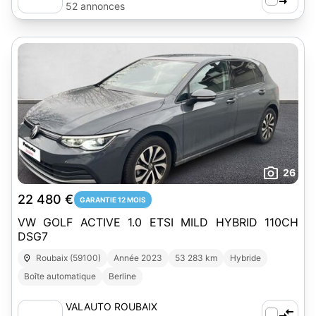
52 annonces
26
22 480 €
GARANTIE 12 MOIS
VW GOLF ACTIVE 1.0 ETSI MILD HYBRID 110CH
DSG7
Roubaix (59100)
Année 2023
53 283 km
Hybride
Boîte automatique
Berline
VALAUTO ROUBAIX