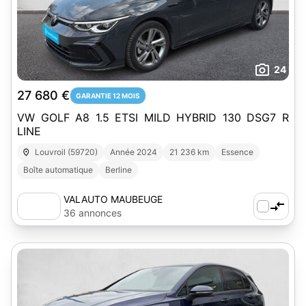
24
27 680 €
GARANTIE 12 MOIS
VW GOLF A8 1.5 ETSI MILD HYBRID 130 DSG7 R
LINE
Louvroil (59720)
Année 2024
21 236 km
Essence
Boîte automatique
Berline
VALAUTO MAUBEUGE
36 annonces