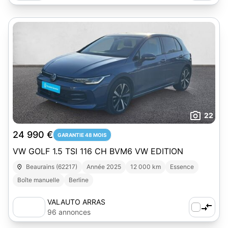
22
24 990 €
GARANTIE 48 MOIS
VW GOLF 1.5 TSI 116 CH BVM6 VW EDITION
Beaurains (62217)
Année 2025
12 000 km
Essence
Boîte manuelle
Berline
VALAUTO ARRAS
96 annonces