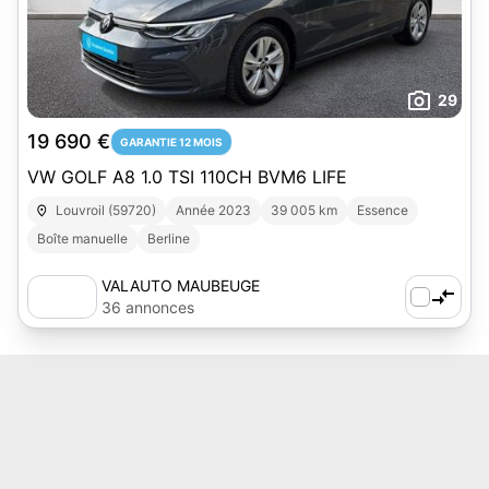
29
19 690 €
GARANTIE 12 MOIS
VW GOLF A8 1.0 TSI 110CH BVM6 LIFE
Louvroil (59720)
Année 2023
39 005 km
Essence
Boîte manuelle
Berline
VALAUTO MAUBEUGE
36 annonces