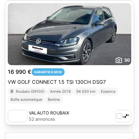
30
16 990 €
GARANTIE 6 MOIS
VW GOLF CONNECT 1.5 TSI 130CH DSG7
Roubaix (59100)
Année 2018
94 630 km
Essence
Boîte automatique
Berline
VALAUTO ROUBAIX
52 annonces