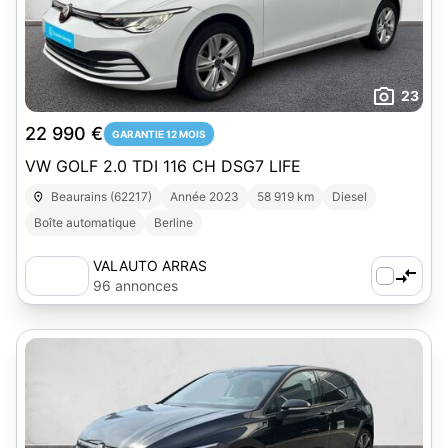
23
22 990 €
GARANTIE 12 MOIS
VW GOLF 2.0 TDI 116 CH DSG7 LIFE
Beaurains (62217)
Année 2023
58 919 km
Diesel
Boîte automatique
Berline
VALAUTO ARRAS
96 annonces