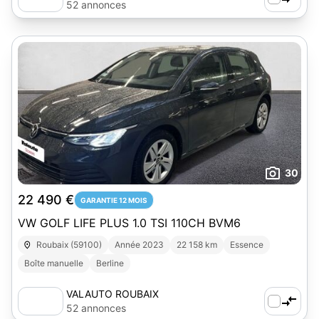
52 annonces
30
22 490 €
GARANTIE 12 MOIS
VW GOLF LIFE PLUS 1.0 TSI 110CH BVM6
Roubaix (59100)
Année 2023
22 158 km
Essence
Boîte manuelle
Berline
VALAUTO ROUBAIX
52 annonces