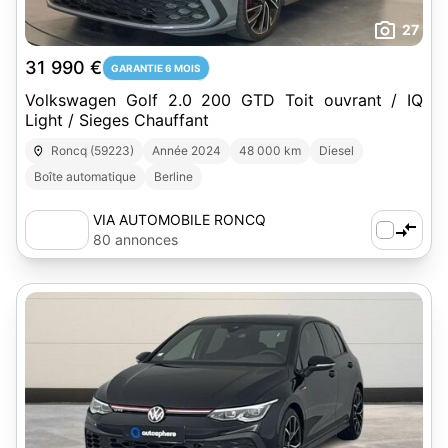
27
31 990 €
GARANTIE 6 MOIS
Volkswagen Golf 2.0 200 GTD Toit ouvrant / IQ
Light / Sieges Chauffant
Roncq (59223)
Année 2024
48 000 km
Diesel
Boîte automatique
Berline
VIA AUTOMOBILE RONCQ
80 annonces