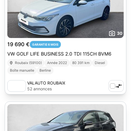
30
19 690 €
GARANTIE 6 MOIS
VW GOLF LIFE BUSINESS 2.0 TDI 115CH BVM6
Roubaix (59100)
Année 2022
80 391 km
Diesel
Boîte manuelle
Berline
VALAUTO ROUBAIX
52 annonces