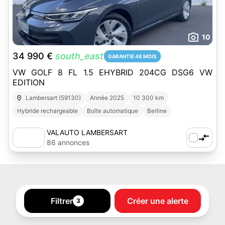
10
34 990 €
south_east
GARANTIE 48 MOIS
VW GOLF 8 FL 1.5 EHYBRID 204CG DSG6 VW
EDITION
Lambersart (59130)
Année 2025
10 300 km
Hybride rechargeable
Boîte automatique
Berline
VALAUTO LAMBERSART
86 annonces
Filtrer
Créer une alerte
3