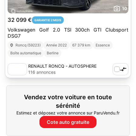
10
32 099 €
GARANTIE 2 MOIS
Volkswagen Golf 2.0 TSI 300ch GTI Clubsport
DSG7
Roncq (59223)
Année 2022
67 379 km
Essence
Boîte automatique
Berline
RENAULT RONCQ - AUTOSPHERE
116 annonces
Vendez votre voiture en toute
sérénité
Estimez et déposez votre annonce sur ParuVendu.fr
Cote auto gratuite