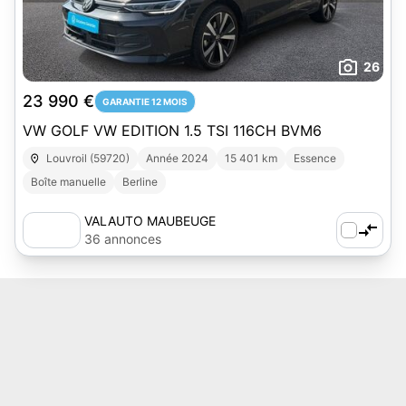
26
23 990 €
GARANTIE 12 MOIS
VW GOLF VW EDITION 1.5 TSI 116CH BVM6
Louvroil (59720)
Année 2024
15 401 km
Essence
Boîte manuelle
Berline
VALAUTO MAUBEUGE
36 annonces