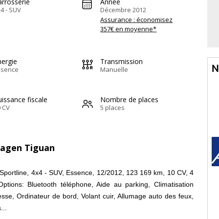
arrosserie
Année
4 - SUV
Décembre 2012
Assurance : économisez
357€ en moyenne*
nergie
Transmission
N
ssence
Manuelle
issance fiscale
Nombre de places
 CV
5 places
wagen Tiguan
portline, 4x4 - SUV, Essence, 12/2012, 123 169 km, 10 CV, 4
tions: Bluetooth téléphone, Aide au parking, Climatisation
sse, Ordinateur de bord, Volant cuir, Allumage auto des feux,
...