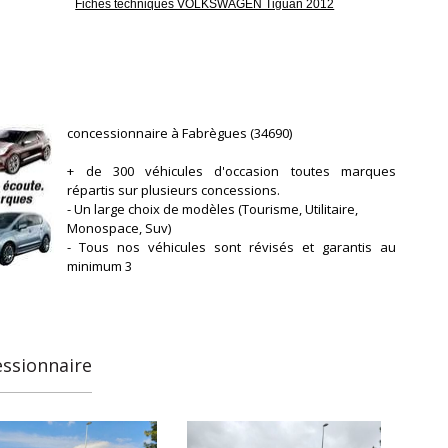
Fiches techniques VOLKSWAGEN Tiguan 2012
concessionnaire à Fabrègues (34690)
+ de 300 véhicules d'occasion toutes marques
répartis sur plusieurs concessions.
- Un large choix de modèles (Tourisme, Utilitaire,
Monospace, Suv)
- Tous nos véhicules sont révisés et garantis au
minimum 3
mois.
- Fort de nos 20 années d'expériences dans le
domaine de l'automobile et comptant plus de 20 000
véhicules vendus depuis la création de notre
entreprise en 2007,
essionnaire
Signature Auto est aujourd'hui le garage
incontournable du
Grand Montpellier pour trouver le véhicule qui vous
conviendra au mieux.