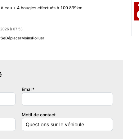
e à eau + 4 bougies effectués à 100 839km
mplacés à 110 031km
res + vidange huile boite vitesse + vidange boite de transfert
/2026 à 07:53
 #SeDéplacerMoinsPolluer
gnette Crit'Air
Autres informations
Véhicule non
fumeur,Stationne dans un
garage,Sous garantie (autre
que constructeur),Barres de
toit
é
Email*
Motif de contact