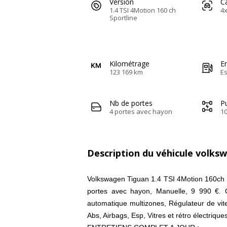
Version
C
1.4 TSI 4Motion 160 ch
4x
Sportline
Kilométrage
E
123 169 km
E
Nb de portes
Pu
4 portes avec hayon
10
Description du véhicule volks
Volkswagen Tiguan 1.4 TSI 4Motion 160ch S
portes avec hayon, Manuelle, 9 990 €. Op
automatique multizones, Régulateur de vite
Abs, Airbags, Esp, Vitres et rétro électriques