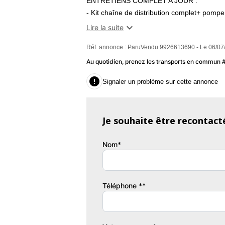
ENTRETIENS COMPLET A JOUR :
- Kit chaîne de distribution complet+ pomp
- Disques + plaquettes Av / Ar + Pneus re

Lire la suite
- Batterie + Vidange moteur + tous les filt
Réf. annonce : ParuVendu 9926613690 - Le 06/07
effectués à 121 659km...
CARNET D'ENTRETIEN A L'APPUI.
Au quotidien, prenez les transports en commun
Couleur
Vi

Signaler un problème sur cette annonce
Gris foncé
1
Je souhaite être recontact
Garantie mécanique
Nom*
3 mois
Téléphone **