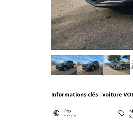
d
Informations clés : voiture V
Prix
M
9 990 €
V