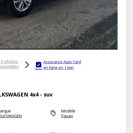

16 photos
Assurance Auto Tarif

isponibles
en ligne en 1 min
OLKSWAGEN 4x4 - suv
arque
Modèle
OLKSWAGEN
Tiguan