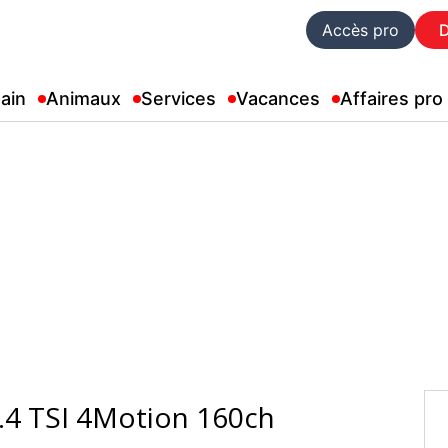
Accès pro
ain
Animaux
Services
Vacances
Affaires pro
.4 TSI 4Motion 160ch