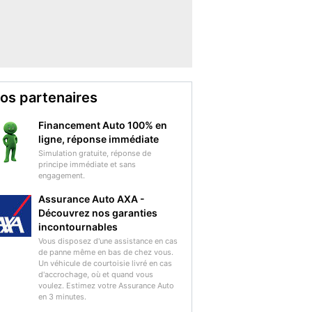
os partenaires
Financement Auto 100% en
ligne, réponse immédiate
Simulation gratuite, réponse de
principe immédiate et sans
engagement.
Assurance Auto AXA -
Découvrez nos garanties
incontournables
Vous disposez d'une assistance en cas
de panne même en bas de chez vous.
Un véhicule de courtoisie livré en cas
d'accrochage, où et quand vous
voulez. Estimez votre Assurance Auto
en 3 minutes.