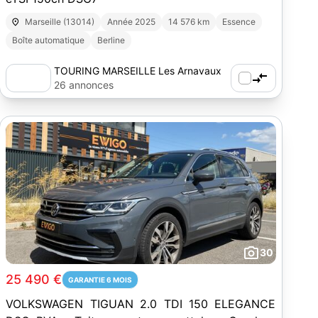
Marseille (13014)
Année 2025
14 576 km
Essence
Boîte automatique
Berline
TOURING MARSEILLE Les Arnavaux
26 annonces
30
25 490 €
GARANTIE 6 MOIS
VOLKSWAGEN TIGUAN 2.0 TDI 150 ELEGANCE