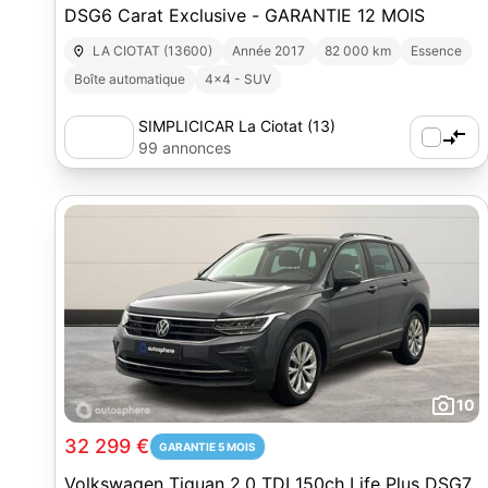
DSG6 Carat Exclusive - GARANTIE 12 MOIS
LA CIOTAT (13600)
Année 2017
82 000 km
Essence
Boîte automatique
4x4 - SUV
SIMPLICICAR La Ciotat (13)
99 annonces
10
32 299 €
GARANTIE 5 MOIS
Volkswagen Tiguan 2.0 TDI 150ch Life Plus DSG7