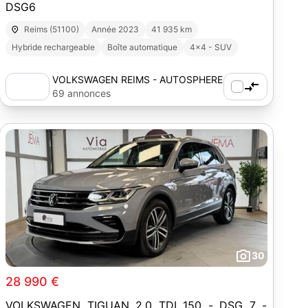
DSG6
Reims (51100)
Année 2023
41 935 km
Hybride rechargeable
Boîte automatique
4x4 - SUV
VOLKSWAGEN REIMS - AUTOSPHERE
69 annonces
30
28 990 €
VOLKSWAGEN TIGUAN 2.0 TDI 150 - DSG 7 -