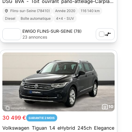
DSG BVA - Toit ouvrant pano-attelage-Carplay-
caméra recul-Sièges chauffants AV
Flins-sur-Seine (78410)
Année 2020
116 140 km
Diesel
Boîte automatique
4x4 - SUV
EWIGO FLINS-SUR-SEINE (78)
23 annonces
10
30 499 €
GARANTIE 2 MOIS
Volkswagen Tiguan 1.4 eHybrid 245ch Elegance