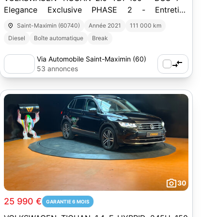
Elegance Exclusive PHASE 2 - Entretien
Volkswagen - Camera 360 - Toit O
Saint-Maximin (60740)
Année 2021
111 000 km
Diesel
Boîte automatique
Break
Via Automobile Saint-Maximin (60)
53 annonces
30
25 990 €
GARANTIE 6 MOIS