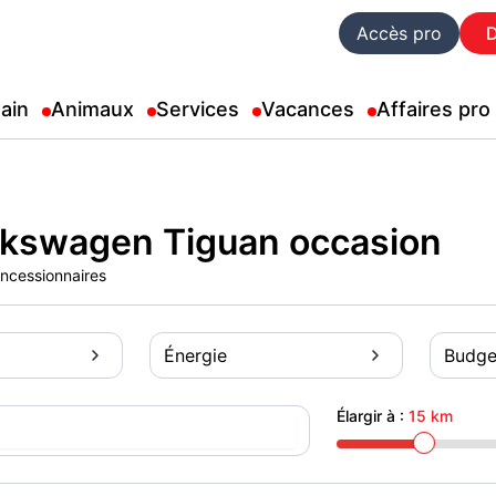
Accès pro
ain
Animaux
Services
Vacances
Affaires pro
lkswagen Tiguan occasion
oncessionnaires
Énergie
Budge
Élargir à :
15 km