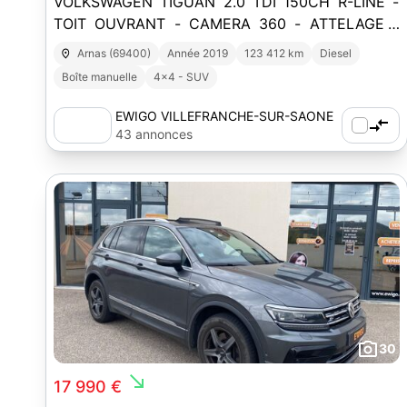
VOLKSWAGEN TIGUAN 2.0 TDI 150CH R-LINE -
TOIT OUVRANT - CAMERA 360 - ATTELAGE -
BOITE MANUELLE
Arnas (69400)
Année 2019
123 412 km
Diesel
Boîte manuelle
4x4 - SUV
EWIGO VILLEFRANCHE-SUR-SAONE
(69)
43 annonces
30
south_east
17 990 €