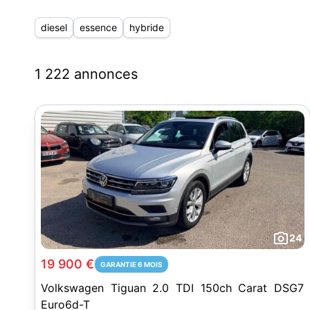
diesel
essence
hybride
1 222 annonces
24
19 900 €
GARANTIE 6 MOIS
Volkswagen Tiguan 2.0 TDI 150ch Carat DSG7
Euro6d-T