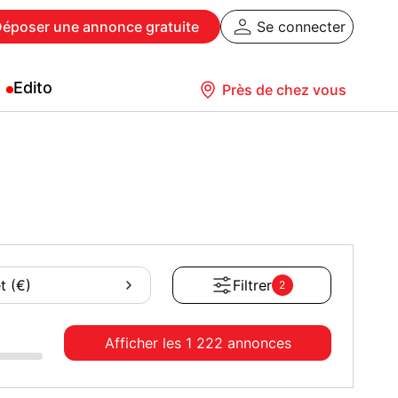
Déposer
une annonce gratuite
Se connecter
Edito
Près de chez vous
t (€)
Filtrer
2
Afficher les
1 222 annonces