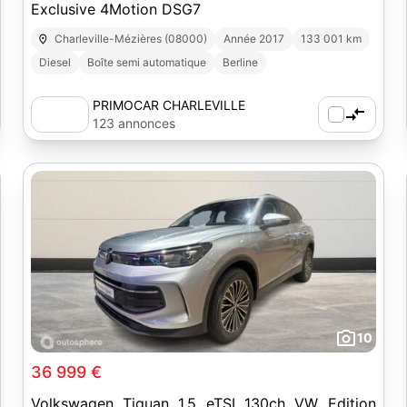
Exclusive 4Motion DSG7
Charleville-Mézières (08000)
Année 2017
133 001 km
Diesel
Boîte semi automatique
Berline
PRIMOCAR CHARLEVILLE
123 annonces
10
36 999 €
Volkswagen Tiguan 1.5 eTSI 130ch VW Edition