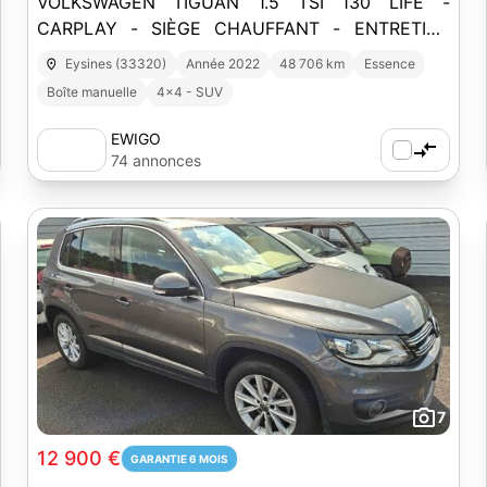
VOLKSWAGEN TIGUAN 1.5 TSI 130 LIFE -
CARPLAY - SIÈGE CHAUFFANT - ENTRETIEN
VOLKSWAGEN
Eysines (33320)
Année 2022
48 706 km
Essence
Boîte manuelle
4x4 - SUV
EWIGO
74 annonces
7
12 900 €
GARANTIE 6 MOIS