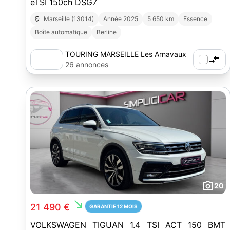
eTSI 150ch DSG7
Marseille (13014)
Année 2025
5 650 km
Essence
Boîte automatique
Berline
TOURING MARSEILLE Les Arnavaux
26 annonces
20
south_east
21 490 €
GARANTIE 12 MOIS
VOLKSWAGEN TIGUAN 1.4 TSI ACT 150 BMT