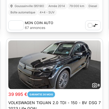
Goussainville (95190)
Année 2014
79 000 km
Diesel
Boîte automatique
4x4 - SUV
MON COIN AUTO
67 annonces
8
39 995 €
GARANTIE 36 MOIS
VOLKSWAGEN TIGUAN 2.0 TDI - 150 - BV DSG 7
2023 Life GOAL