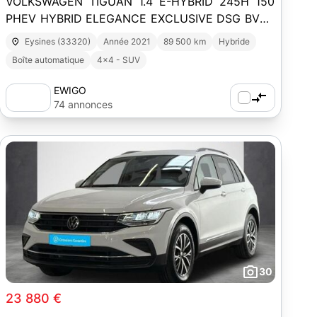
VOLKSWAGEN TIGUAN 1.4 E-HYBRID 245H 150
PHEV HYBRID ELEGANCE EXCLUSIVE DSG BVA /
TOIT OUVRANT / ATTELAGE / CARPLAY
Eysines (33320)
Année 2021
89 500 km
Hybride
Boîte automatique
4x4 - SUV
EWIGO
74 annonces
30
23 880 €