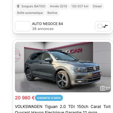
Sorgues (84700)
Année 2019
120 007 km
Diesel
Boîte automatique
Berline
AUTO NEGOCE 84
38 annonces
27
20 980 €
GARANTIE 12 MOIS
VOLKSWAGEN Tiguan 2.0 TDI 150ch Carat Toit
Ouvrant Hayon Electrique Garantie 12 mois