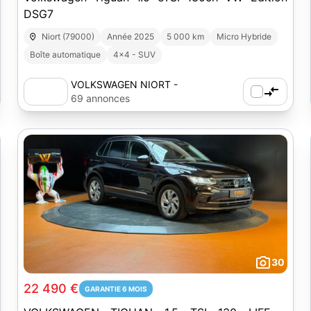
DSG7
Niort (79000)
Année 2025
5 000 km
Micro Hybride
Boîte automatique
4x4 - SUV
VOLKSWAGEN NIORT -
AUTOSPHERE
69 annonces
30
22 490 €
GARANTIE 6 MOIS