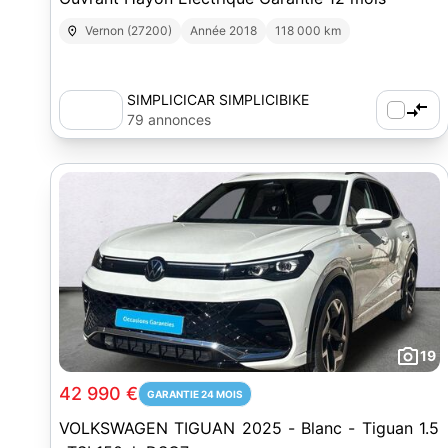
Vernon (27200)
Année 2018
118 000 km
SIMPLICICAR SIMPLICIBIKE
SIMPLICILEASE
79 annonces
19
42 990 €
GARANTIE 24 MOIS
VOLKSWAGEN TIGUAN 2025 - Blanc - Tiguan 1.5