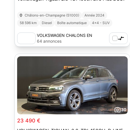
Châlons-en-Champagne (51000)
Année 2024
58 596 km
Diesel
Boîte automatique
4x4 - SUV
VOLKSWAGEN CHALONS EN
CHAMPAGNE - AUTOSPHERE
64 annonces
30
23 490 €