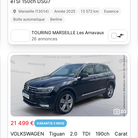
eTSI 150ch DSG7
Marseille (13014)
Année 2025
13 572 km
Essence
Boîte automatique
Berline
TOURING MARSEILLE Les Arnavaux
26 annonces
20
21 499 €
GARANTIE 3 MOIS
VOLKSWAGEN Tiguan 2.0 TDI 190ch Carat