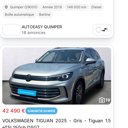
Quimper (29000)
Année 2019
146 000 km
Diesel
Boîte automatique
Berline
AUTOEASY QUIMPER
18 annonces
19
42 490 €
GARANTIE 24 MOIS
VOLKSWAGEN TIGUAN 2025 - Gris - Tiguan 1.5
eTSI 150ch DSG7