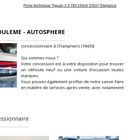
Fiche technique Tiguan 2.0 TDI 150ch DSG7 Elegance
ULEME - AUTOSPHERE
concessionnaire à Champniers (16430)
Qui sommes-nous ?
Votre concession est à votre disposition pour trouver
un véhicule neuf ou une voiture d'occasion toutes
marques.
Vous pouvez également profiter de notre savoir-faire
en matière de services après-vente, avec notamment
l'entretien et la révision de votre véhicule.
Notre concession fait partie du réseau de
concessions d'Autosphere.fr, pour vous
accompagner au mieux dans votre recherche de
véhicules d'occasion.
essionnaire
Autosphere.fr c'est l'expérience de concessionnaires
reconnus parmi un réseau de 250 concessions, avec
plus de 14 000 voitures dans toute la France.