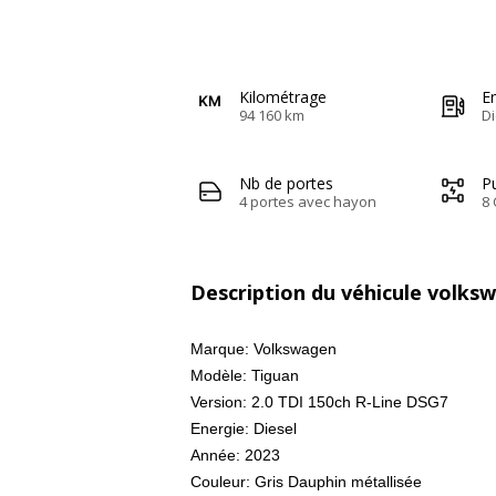
Kilométrage
E
94 160 km
Di
Nb de portes
Pu
4 portes avec hayon
8 
Description du véhicule volks
Marque: Volkswagen
Modèle: Tiguan
Version: 2.0 TDI 150ch R-Line DSG7
Energie: Diesel
Année: 2023
Couleur: Gris Dauphin métallisée