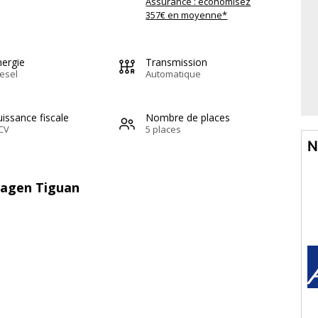
Assurance : économisez
357€ en moyenne*
nergie
Transmission
esel
Automatique
issance fiscale
Nombre de places
CV
5 places
N
wagen Tiguan