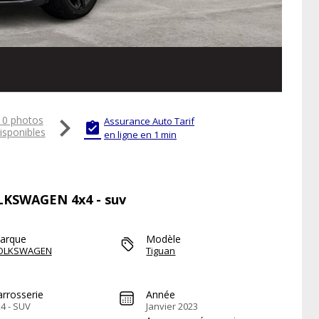

10 photos
Assurance Auto Tarif

isponibles
en ligne en 1 min
OLKSWAGEN 4x4 - suv
arque
Modèle
OLKSWAGEN
Tiguan
arrosserie
Année
4 - SUV
Janvier 2023