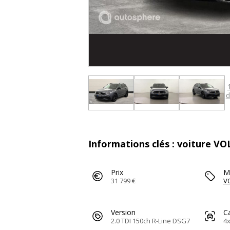
d
Informations clés : voiture V
Prix
M
31 799 €
V
Version
C
2.0 TDI 150ch R-Line DSG7
4x