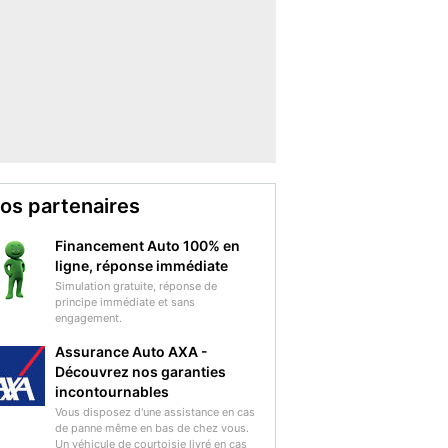
os partenaires
Financement Auto 100% en
ligne, réponse immédiate
Simulation gratuite, réponse de
principe immédiate et sans
engagement.
Assurance Auto AXA -
Découvrez nos garanties
incontournables
Vous disposez d'une assistance en cas
de panne même en bas de chez vous.
Un véhicule de courtoisie livré en cas