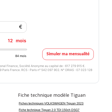
5ème anniversaire
issance réelle
Vignette Crit'Air
50
2
€
12
mois
Simuler ma mensualité
84
mois
nal Finance, Société Anonyme au capital de : 617 279 915 €.
 Paris France. RCS : Paris n° 542 097 902. N° ORIAS : 07 023 128
Fiche technique modèle Tiguan
Fiches techniques VOLKSWAGEN Tiguan 2023
Fiche technique Tiguan 2.0 TDI 150ch DSG7