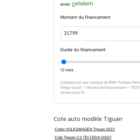
Gris Dauphin métallisée
avec
Garantie : Garantie Constructeur jusqu'au 
Montant du financement
Couleur
Pu
Gris Dauphin métallisée
1
Durée du financement
Garantie mécanique
5 mois
12
mois
Cetelem est une marque de BNP Paribas Perso
Siège social : 1 Boulevard Haussmann - 75009
(www.orias.fr).
Cote auto modèle Tiguan
Cotes VOLKSWAGEN Tiguan 2023
Cote Tiguan 2.0 TDI 150ch DSG7