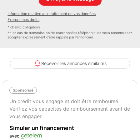
Garantie : 5 ANS OU 100 000KM
Couleur
Puissance réelle
Information relative aux traitement de vos données
GRIS DAUPHIN
131
Exercer mes droits
* champ obligatoire
** en cas de transmission de coordonnées téléphoniques vous reconnaissez
accepter expressément d’être rappelé par l’annonceur.
Vignette Crit’Air
Garantie mécanique
1
5 mois
Recevoir les annonces similaires
Sponsorisé
Un crédit vous engage et doit être remboursé.
Vérifiez vos capacités de remboursement avant de
vous engager.
Simuler un financement
avec