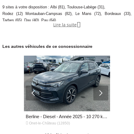
9 sites à votre disposition : Albi (81), Toulouse-Labège (31),
Rodez (12) Montauban-Campsas (82), Le Mans (72), Bordeaux (33),
Tarbes (65), Dax (40), Pau (64).

Lire la suite
Nous disposons d'un choix permanent de 2000 voitures en
STOCK :
Les autres véhicules de ce concessionnaire
Véhicules neufs
Voitures d'occasions
4x4
Véhicules Particuliers
Véhicules Utilitaires
Berline - Essence - Année 2026 - 10 km, 35 990 €
Berline - Diesel - Année 2025 - 10 270 km, 36 990 €


Onet-le-Château (12850)
Onet-le-Ch