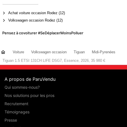
Achat voiture occasion Rodez (12)
Volkswagen occasion Rodez (12)
Pensez à covoiturer #SeDéplacerMoinsPolluer
Voiture
Volkswagen occasion
Tiguan
Midi-Pyrenées
Tiguan 1.5 ETSI 131CH LIFE DSG7, Essence, 2026, 35 980 €
A propos de ParuVendu
Qui sommes-nous?
Nos solutions pour les pros
Recrutement
Témoignages
Presse