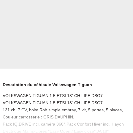
Description du véhicule Volkswagen Tiguan
VOLKSWAGEN TIGUAN 1.5 ETSI 131CH LIFE DSG7 -
VOLKSWAGEN TIGUAN 1.5 ETSI 131CH LIFE DSG7
131 ch, 7 CV, boite Rob simple embray, 7 vit, 5 portes, 5 places,
Couleur carrosserie : GRIS DAUPHIN.
Pack IQ.DRIVE incl. caméra 360°,Pack Confort Hiver incl. Hayon
Electrique Mains-Libres "Easy Open / Easy close",JA 18"