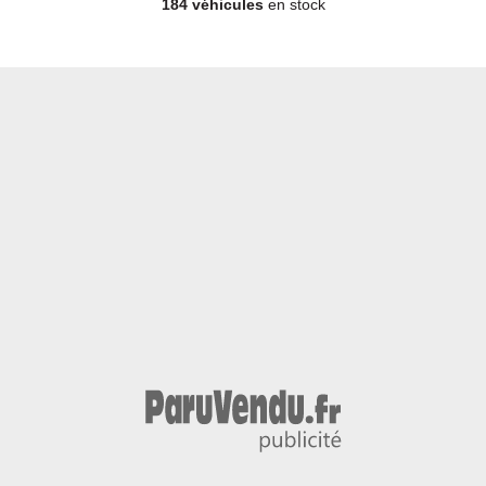
184 véhicules
en stock
Berline - Diesel - Année 2025 - 10 270 km, 36 990 €