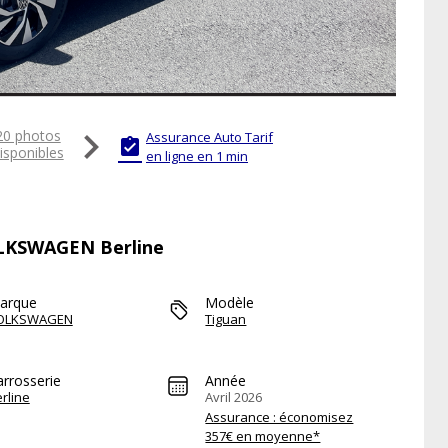

20 photos
Assurance Auto Tarif

isponibles
en ligne en 1 min
VOLKSWAGEN Berline
arque
Modèle
OLKSWAGEN
Tiguan
arrosserie
Année
rline
Avril 2026
Assurance : économisez
357€ en moyenne*