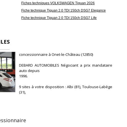
Fiches techniques VOLKSWAGEN Tiguan 2026
Fiche technique Tiguan 2.0 TDI 150ch DSG7 Elegance
Fiche technique Tiguan 2.0 TDI 150ch DSG7 Life
LES
concessionnaire à Onet-le-Château (12850)
DEBARD AUTOMOBILES Négociant a prix mandataire
auto depuis
1996.
9 sites à votre disposition : Albi (81), Toulouse-Labège
(31),
Rodez (12) Montauban-Campsas (82), Le Mans (72),
Bordeaux (33), Tarbes (65), Dax (40), Pau (64).
Nous disposons d'un choix permanent de 2000
voitures en
essionnaire
STOCK :