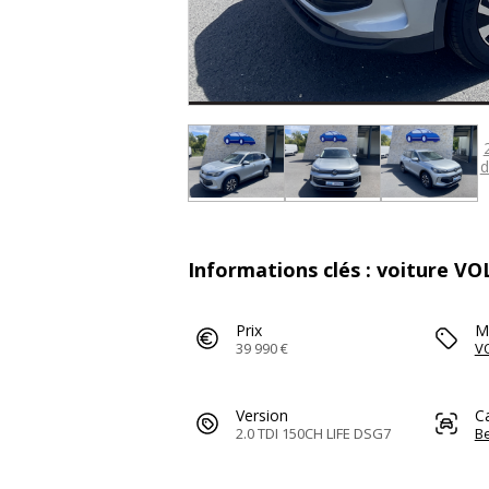
d
Informations clés : voiture 
Prix
M
39 990 €
V
Version
C
2.0 TDI 150CH LIFE DSG7
Be