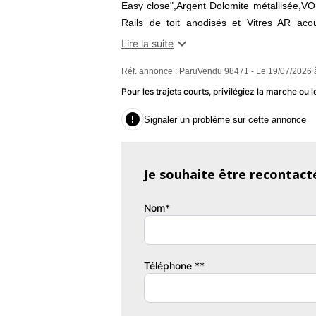
Easy close",Argent Dolomite métallisée,VO
Rails de toit anodisés et Vitres AR aco
000km,App-Connect avec et sans fil - Appl

Lire la suite
Hayon Electrique Mains-Libres "Easy Open,
Réf. annonce : ParuVendu 98471 - Le 19/07/2026 
libres Bluetooth,Jantes Alu 17" V
stationnement,Fonction MP3,Follow me h
Pour les trajets courts, privilégiez la marche o
LED,Feux arrière à LED,ESP,Ecran tact

Signaler un problème sur cette annonce
automatique tri-zones,Capteur de pluie,Ca
freinage d'urgence,Aide au démarrage en 
AR avec trappe à skis,ABS,Tissu Anthracite
Je souhaite être recontact
App-Connect avec et sans fil - Apple / And
Garantie : CONSTRUCTEUR
Nom*
Couleur
Pu
ARGENT DOLOM
1
Téléphone **