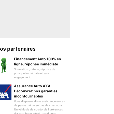
os partenaires
Financement Auto 100% en
ligne, réponse immédiate
Simulation gratuite, réponse de
principe immédiate et sans
engagement.
Assurance Auto AXA -
Découvrez nos garanties
incontournables
Vous disposez d'une assistance en cas
de panne même en bas de chez vous.
Un véhicule de courtoisie livré en cas
d'accrochage, où et quand vous