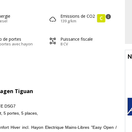
nergie
Emissions de CO2
info
C
esel
139 g/km
b de portes
Puissance fiscale
portes avec hayon
8 CV
N
wagen Tiguan
FE DSG7
, 5 portes, 5 places,
fort Hiver incl. Hayon Electrique Mains-Libres "Easy Open /