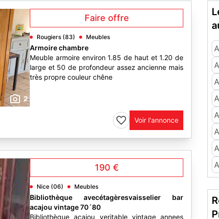
L
Faire offre
a
Rougiers (83)
Meubles
Armoire chambre
A
Meuble armoire environ 1.85 de haut et 1.20 de
A
large et 50 de profondeur assez ancienne mais
très propre couleur chêne
A
A
2
A
Voir l'annonce
A
A
A
190 €
Nice (06)
Meubles
Bibliothèque avecétagèresvaisselier bar
R
acajou vintage 70´80
P
Bibliothèque acajou veritable vintage annees