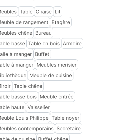
eubles
Table
Chaise
Lit
euble de rangement
Etagère
eubles chêne
Bureau
able basse
Table en bois
Armoire
alle à manger
Buffet
able à manger
Meubles merisier
ibliothèque
Meuble de cuisine
iroir
Table chêne
able basse bois
Meuble entrée
able haute
Vaisselier
euble Louis Philippe
Table noyer
eubles contemporains
Secrétaire
able de cuisine
Buffet chêne