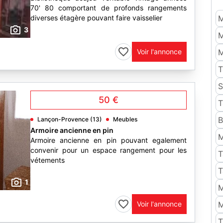
70' 80 comportant de profonds rangements
diverses étagère pouvant faire vaisselier
M
3
M
Voir l'annonce
M
T
S
50 €
T
B
Lançon-Provence (13)
Meubles
Armoire ancienne en pin
M
Armoire ancienne en pin pouvant egalement
convenir pour un espace rangement pour les
T
vétements
T
1
M
Voir l'annonce
M
T