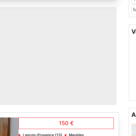
M
V
A
150 €
Lançon-Provence (13)
Meubles