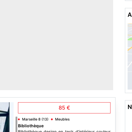
A
N
85 €
Marseille 8 (13)
Meubles
Bibliothèque
Bibliothèque design en teck d'intérieur couleur