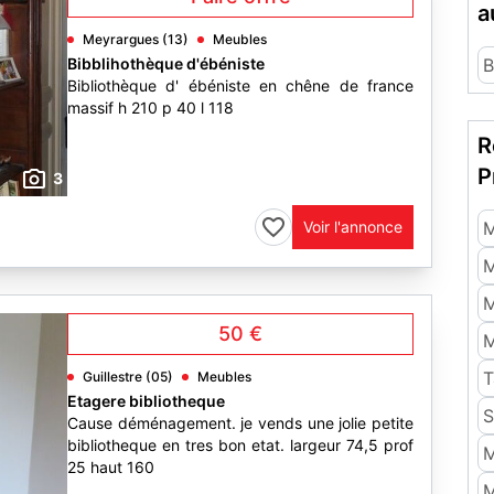
a
Meyrargues (13)
Meubles
Bibblihothèque d'ébéniste
B
Bibliothèque d' ébéniste en chêne de france
massif h 210 p 40 l 118
R
P
3
Voir l'annonce
M
M
M
50 €
M
T
Guillestre (05)
Meubles
Etagere bibliotheque
S
Cause déménagement. je vends une jolie petite
bibliotheque en tres bon etat. largeur 74,5 prof
M
25 haut 160
M