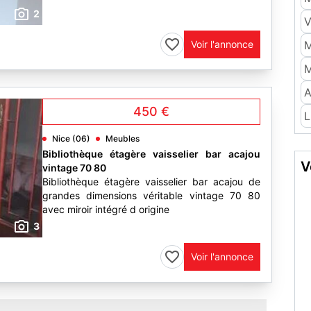
2
V
Voir l'annonce
M
M
A
450 €
L
Nice (06)
Meubles
Bibliothèque étagère vaisselier bar acajou
V
vintage 70 80
Bibliothèque étagère vaisselier bar acajou de
grandes dimensions véritable vintage 70 80
avec miroir intégré d origine
3
Voir l'annonce