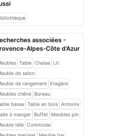
ussi
ibliothèque
echerches associées -
rovence-Alpes-Côte d'Azur
eubles
Table
Chaise
Lit
euble de salon
euble de rangement
Etagère
eubles chêne
Bureau
able basse
Table en bois
Armoire
alle à manger
Buffet
Meubles pin
euble télé
Commode
eubles merisier
Meuble bar