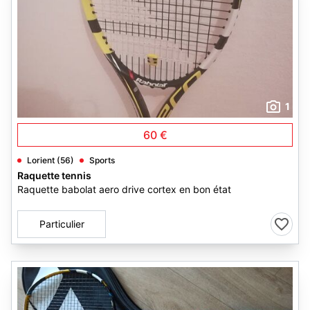
1
60 €
Lorient (56)
Sports
Raquette tennis
Raquette babolat aero drive cortex en bon état
Particulier