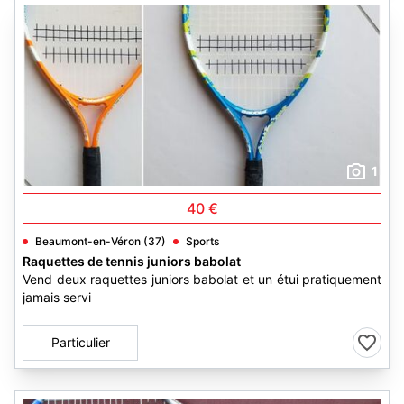
1
40 €
Beaumont-en-Véron (37)
Sports
Raquettes de tennis juniors babolat
Vend deux raquettes juniors babolat et un étui pratiquement
jamais servi
Particulier