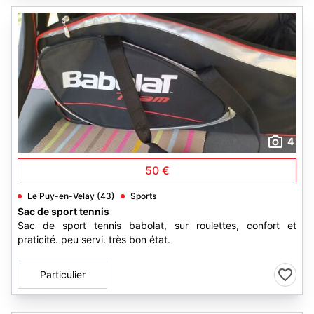
4
50 €
Le Puy-en-Velay (43)
Sports
Sac de sport tennis
Sac de sport tennis babolat, sur roulettes, confort et
praticité. peu servi. très bon état.
Particulier