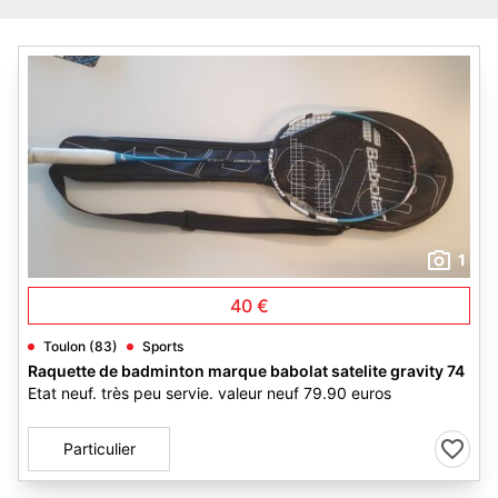
1
40 €
Toulon (83)
Sports
Raquette de badminton marque babolat satelite gravity 74
Etat neuf. très peu servie. valeur neuf 79.90 euros
Particulier