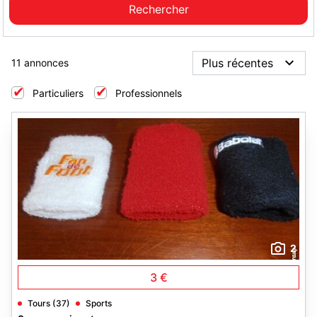
11 annonces
Particuliers
Professionnels
2
3 €
Tours (37)
Sports