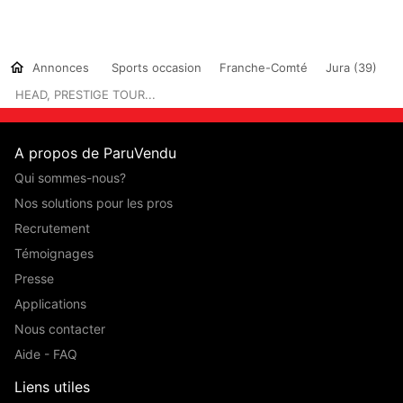
Annonces
Sports occasion
Franche-Comté
Jura (39)
HEAD, PRESTIGE TOUR...
A propos de ParuVendu
Qui sommes-nous?
Nos solutions pour les pros
Recrutement
Témoignages
Presse
Applications
Nous contacter
Aide - FAQ
Liens utiles