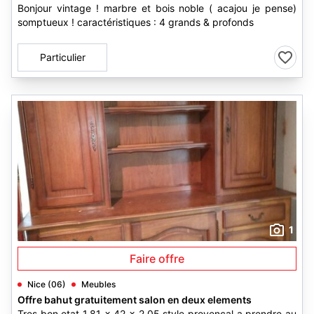
Bonjour vintage ! marbre et bois noble ( acajou je pense)
somptueux ! caractéristiques : 4 grands & profonds
Particulier
1
Faire offre
Nice (06)
Meubles
Offre bahut gratuitement salon en deux elements
Tres bon etat 1,81 x 42 x 2,05 style provencal a prendre au