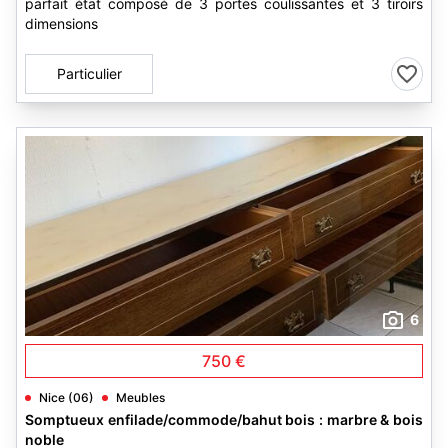
parfait état composé de 3 portes coulissantes et 3 tiroirs
dimensions
Particulier
6
750 €
Nice (06)
Meubles
Somptueux enfilade/commode/bahut bois : marbre & bois
noble