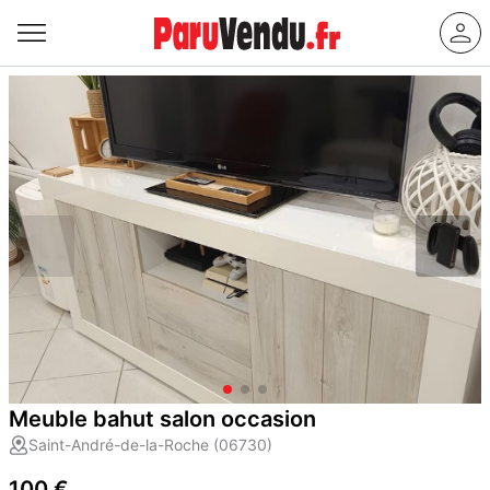
Meuble bahut salon occasion
Saint-André-de-la-Roche (06730)
100 €