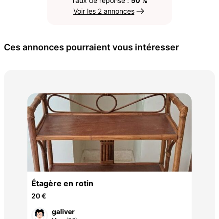
Taux de réponse :
50 %
Voir les 2 annonces
Ces annonces pourraient vous intéresser
Cha
10 
ec
Étagère en rotin
20 €
galiver